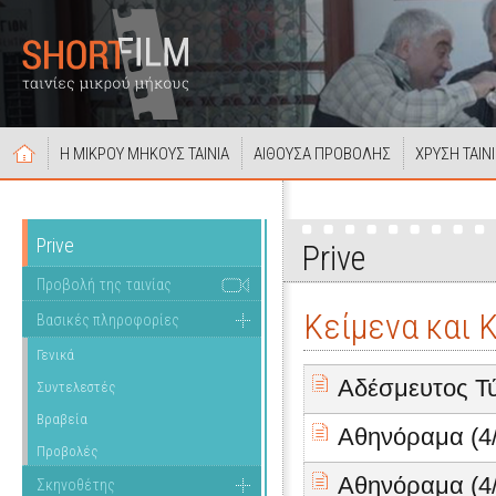
Η ΜΙΚΡΟΥ ΜΗΚΟΥΣ ΤΑΙΝΙΑ
ΑΙΘΟΥΣΑ ΠΡΟΒΟΛΗΣ
ΧΡΥΣΗ ΤΑΙΝ
Prive
Prive
Προβολή της ταινίας
Κείμενα και 
Βασικές πληροφορίες
Γενικά
Αδέσμευτος Τύ
Συντελεστές
Βραβεία
Αθηνόραμα (4/
Προβολές
Αθηνόραμα (4/
Σκηνοθέτης