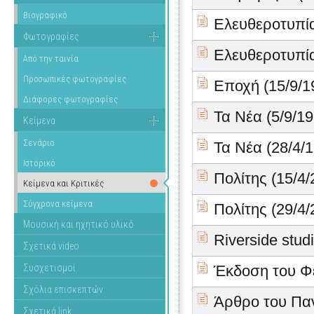
Βιογραφικό
Ελευθεροτυπία
Φωτογραφίες
Ελευθεροτυπία
Από την ταινία
Προσωπικές φωτογραφίες
Εποχή (15/9/1
Διάφορες φωτογραφίες
Τα Νέα (5/9/19
Κείμενα
Σενάριο
Τα Νέα (28/4/
Ιστορικό
Πολίτης (15/4/
Κείμενα και Κριτικές
Σύγχρονα κείμενα
Πολίτης (29/4/
Μουσική και ηχητικό υλικό
Riverside studi
Σχετικά video
Συσχετισμοί
Έκδοση του Φε
Σχόλια επισκεπτών
Άρθρο του Πα
Σχετικά link