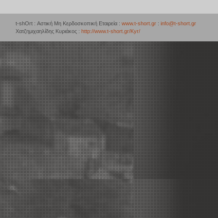
t-shOrt : Αστική Μη Κερδοσκοπική Εταιρεία :
www.t-short.gr
:
info@t-short.gr
Χατζημιχαηλίδης Κυριάκος :
http://www.t-short.gr/Kyr/