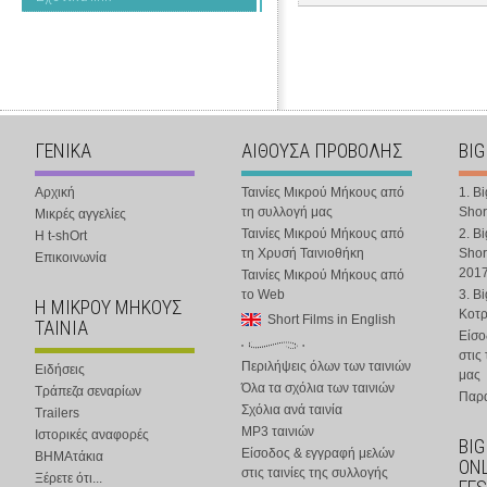
ΓΕΝΙΚΑ
ΑΙΘΟΥΣΑ ΠΡΟΒΟΛΗΣ
BIG
Αρχική
Ταινίες Μικρού Μήκους από
1. B
τη συλλογή μας
Shor
Μικρές αγγελίες
Ταινίες Μικρού Μήκους από
2. B
Η t-shOrt
τη Χρυσή Ταινιοθήκη
Shor
Επικοινωνία
201
Ταινίες Μικρού Μήκους από
το Web
3. B
Η ΜΙΚΡΟΥ ΜΗΚΟΥΣ
Κοτ
Short Films in English
ΤΑΙΝΙΑ
Είσο
στις
Περιλήψεις όλων των ταινιών
Ειδήσεις
μας
Όλα τα σχόλια των ταινιών
Τράπεζα σεναρίων
Παρα
Σχόλια ανά ταινία
Trailers
MP3 ταινιών
Ιστορικές αναφορές
BIG
Είσοδος & εγγραφή μελών
ΒΗΜΑτάκια
ONL
στις ταινίες της συλλογής
Ξέρετε ότι...