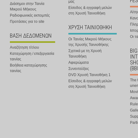
FES
μας
Διάσημοι στην Ταινία
Είσοδος & εγγραφή μελών
Μικρού Μήκους
Αίτη
στη Χρυσή Ταινιοθήκη
Ραδιοφωνικές εκπομπές
Κανο
Προτάσεις για το site
Πλη
ΧΡΥΣΗ ΤΑΙΝΙΟΘΗΚΗ
Ιστο
ΒΑΣΗ ΔΕΔΟΜΕΝΩΝ
Οι τα
Οι Ταινίες Μικρού Μήκους
της Χρυσής Ταινιοθήκης
Αναζήτηση τίτλου
BIG
Σχετικά με τη Χρυσή
Καταχώρηση / επεξεργασία
IN
Ταινιοθήκη
ταινίας
SHO
Αφιερώματα
Βοήθεια καταχώρησης
(BB
Συνεντεύξεις
ταινίας
DVD Χρυσή Ταινιοθήκη 1
The 
Είσοδος & εγγραφή μελών
une
στη Χρυσή Ταινιοθήκη
Movi
Awar
Rule
Gall
Supp
Part