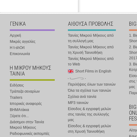
ΓΕΝΙΚΑ
ΑΙΘΟΥΣΑ ΠΡΟΒΟΛΗΣ
BIG
Αρχική
Ταινίες Μικρού Μήκους από
1. B
τη συλλογή μας
Shor
Μικρές αγγελίες
Ταινίες Μικρού Μήκους από
2. B
Η t-shOrt
τη Χρυσή Ταινιοθήκη
Shor
Επικοινωνία
201
Ταινίες Μικρού Μήκους από
το Web
3. B
Η ΜΙΚΡΟΥ ΜΗΚΟΥΣ
Κοτ
Short Films in English
ΤΑΙΝΙΑ
Είσο
στις
Περιλήψεις όλων των ταινιών
Ειδήσεις
μας
Όλα τα σχόλια των ταινιών
Τράπεζα σεναρίων
Παρα
Σχόλια ανά ταινία
Trailers
MP3 ταινιών
Ιστορικές αναφορές
BIG
Είσοδος & εγγραφή μελών
ΒΗΜΑτάκια
ONL
στις ταινίες της συλλογής
Ξέρετε ότι...
FES
μας
Διάσημοι στην Ταινία
Είσοδος & εγγραφή μελών
Μικρού Μήκους
Αίτη
στη Χρυσή Ταινιοθήκη
Ραδιοφωνικές εκπομπές
Κανο