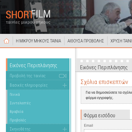
Η ΜΙΚΡΟΥ ΜΗΚΟΥΣ ΤΑΙΝΙΑ
ΑΙΘΟΥΣΑ ΠΡΟΒΟΛΗΣ
ΧΡΥΣΗ ΤΑΙΝ
Εικόνες Περιπλάνησης
Εικόνες Περιπλάνησης
Προβολή της ταινίας
Σχόλια επισκεπτών
Βασικές πληροφορίες
Για να δημοσιεύσετε τα σχόλ
Γενικά
φόρμα εγγραφής.
Συντελεστές
Βραβεία
Φόρμα εισόδου
Προβολές
Email
Σκηνοθέτης