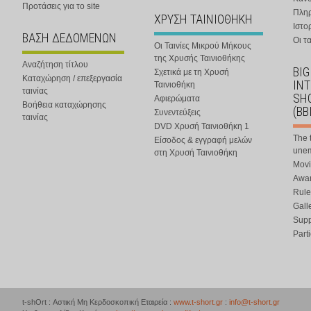
Προτάσεις για το site
Πλη
ΧΡΥΣΗ ΤΑΙΝΙΟΘΗΚΗ
Ιστο
ΒΑΣΗ ΔΕΔΟΜΕΝΩΝ
Οι τα
Οι Ταινίες Μικρού Μήκους
της Χρυσής Ταινιοθήκης
Αναζήτηση τίτλου
BIG
Σχετικά με τη Χρυσή
Καταχώρηση / επεξεργασία
IN
Ταινιοθήκη
ταινίας
SHO
Αφιερώματα
Βοήθεια καταχώρησης
(BB
Συνεντεύξεις
ταινίας
DVD Χρυσή Ταινιοθήκη 1
The 
Είσοδος & εγγραφή μελών
une
στη Χρυσή Ταινιοθήκη
Movi
Awar
Rule
Gall
Supp
Part
t-shOrt : Αστική Μη Κερδοσκοπική Εταιρεία :
www.t-short.gr
:
info@t-short.gr