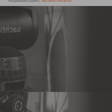
Χατζημιχαηλίδης Κυριάκος :
http://www.t-short.gr/Kyr/