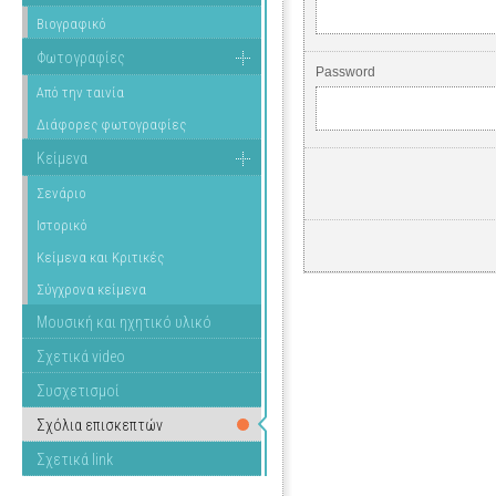
Βιογραφικό
Φωτογραφίες
Password
Από την ταινία
Διάφορες φωτογραφίες
Κείμενα
Σενάριο
Ιστορικό
Κείμενα και Κριτικές
Σύγχρονα κείμενα
Μουσική και ηχητικό υλικό
Σχετικά video
Συσχετισμοί
Σχόλια επισκεπτών
Σχετικά link