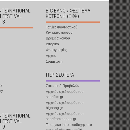
INTERNATIONAL
BIG BANG / ΦΕΣΤΙΒΑΛ
M FESTIVAL
ΚΟΤΡΩΝΗ (ΦΦΚ)
018
Ταινίες Φανταστικού
Κινηματογράφου
Βραβεία κοινού
Ιστορικό
Φωτογραφίες
Αρχείο
Συμμετοχή
ΠΕΡΙΣΣΟΤΕΡΑ
ny
Στατιστικά Προβολών
ny
Αρχικός σχεδιασμός του
shortfilm.gr
Αρχικός σχεδιασμός του
bigbang.gr
Αρχικός σχεδιασμός του
INTERNATIONAL
shortfromthepast.gr
M FESTIVAL
Το αρχικό intro υποδοχής στο
019