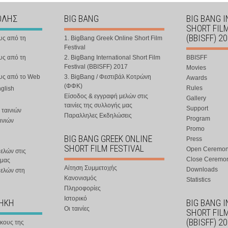
ΟΛΗΣ
BIG BANG
BIG BANG 
SHORT FIL
(BBISFF) 2
υς από τη
1. BigBang Greek Online Short Film
Festival
υς από τη
2. BigBang International Short Film
BBISFF
Festival (BBISFF) 2017
Movies
ους από το Web
3. BigBang / Φεστιβάλ Κοτρώνη
Awards
(ΦΦΚ)
Rules
nglish
Είσοδος & εγγραφή μελών στις
Gallery
ταινίες της συλλογής μας
Support
 ταινιών
Παραλληλες Εκδηλώσεις
Program
ινιών
Promo
BIG BANG GREEK ONLINE
Press
SHORT FILM FESTIVAL
Open Ceremo
ελών στις
Close Ceremo
 μας
Αίτηση Συμμετοχής
Downloads
μελών στη
Κανονισμός
Statistics
Πληροφορίες
Ιστορικό
ΘΗΚΗ
BIG BANG 
Οι ταινίες
SHORT FIL
(BBISFF) 2
ήκους της