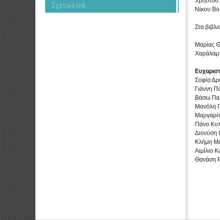
Χρήστου
Σχετικά link
Νίκου Βο
Στα βιβλι
Μαρίας 
Χαράλαμ
Ευχαρισ
Σοφία Δ
Γιάννη Π
Βάσω Πα
Μανόλη 
Μαργαρίτ
Πάνο Κυ
Διονύση
Κλήμη Μ
Αιμίλιο 
Θανάση Ρ