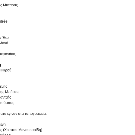
ης Μυταράς
ndrée
ο Έκο
 Μανό
Στεφανάκις
η
Πικρού
ένης
της Μπόικος
Χαντζής
Στούμπος
ματα έγιναν στα τυπογραφεία:
ένη
ς (Χρίστου Μανουσαρίδη)