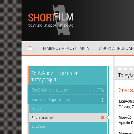
Η ΜΙΚΡΟΥ ΜΗΚΟΥΣ ΤΑΙΝΙΑ
ΑΙΘΟΥΣΑ ΠΡΟΒΟΛΗ
Το Αγλαόν – η κλασική
Το Αγλ
τυπογραφία
Συντε
Προβολή της ταινίας
Βασικές πληροφορίες
Σκηνοθεσ
Γιάννης 
Γενικά
Συντελεστές
Μοντάζ
Αμαλία Π
Βραβεία
Μουσική