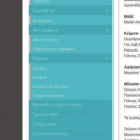
Προβολές
Αριστείδ
Σκηνοθέτης
Μιξάζ
Βιογραφικό
Martin A
Φωτογραφίες
Κείμενα
Ουμπέρτ
Από την ταινία
Γκυ Λεβί
Διάφορες φωτογραφίες
Ριβοράλ
Γιάννης 
Κείμενα
Αφήγησ
Σενάριο
Μαριάνα 
Ιστορικό
Μίλησαν
Κείμενα και Κριτικές
Σπύρος Λ
Σύγχρονα κείμενα
Παναγιώ
Γιάννης 
Μουσική και ηχητικό υλικό
Παύλος 
Σχετικά video
Τα γυρίσ
Συσχετισμοί
Σπύρου Λ
Σχόλια επισκεπτών
Μανούτιο