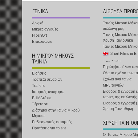
ΓΕΝΙΚΑ
ΑΙΘΟΥΣΑ ΠΡΟΒ
Αρχική
Ταινίες Μικρού Μήκο
συλλογή μας
Μικρές αγγελίες
Ταινίες Μικρού Μήκο
Η t-shOrt
Χρυσή Ταινιοθήκη
Επικοινωνία
Ταινίες Μικρού Μήκ
Short Films in E
Η ΜΙΚΡΟΥ ΜΗΚΟΥΣ
ΤΑΙΝΙΑ
Περιλήψεις όλων των
Όλα τα σχόλια των τα
Ειδήσεις
Σχόλια ανά ταινία
Τράπεζα σεναρίων
MP3 ταινιών
Trailers
Είσοδος & εγγραφή μ
Ιστορικές αναφορές
ταινίες της συλλογής
ΒΗΜΑτάκια
Είσοδος & εγγραφή 
Ξέρετε ότι...
Χρυσή Ταινιοθήκη
Διάσημοι στην Ταινία Μικρού
Μήκους
ΧΡΥΣΗ ΤΑΙΝΙΟ
Ραδιοφωνικές εκπομπές
Προτάσεις για το site
Οι Ταινίες Μικρού Μ