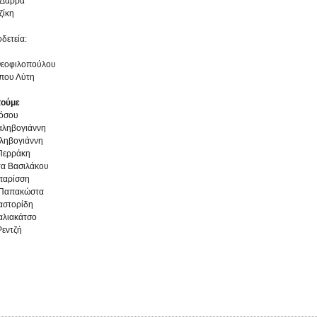
 Δάρρα
ζίκη
οδετεία:
Θεοφιλοπούλου
που Λύτη
τούμε
ρόσου
αληβογιάννη
ληβογιάννη
Περράκη
α Βασιλάκου
παρίσση
 Παπακώστα
αστορίδη
Καλιακάτσο
εντζή