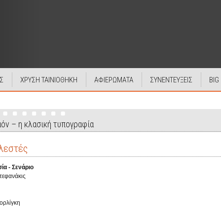
Σ
ΧΡΥΣΗ ΤΑΙΝΙΟΘΗΚΗ
ΑΦΙΕΡΩΜΑΤΑ
ΣΥΝΕΝΤΕΥΞΕΙΣ
BIG
αόν – η κλασική τυπογραφία
λεστές
ία - Σενάριο
Στεφανάκις
ορλίγκη