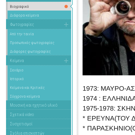
Βιογραφικό
Διάφορα κείμενα
Φωτογραφίες
Από την ταινία
Προσωπικές φωτογραφίες
Διάφορες φωτογραφίες
Κείμενα
Σενάριο
Ιστορικό
1973: ΜΑΥΡΟ-ΑΣΠ
Κείμενα και Κριτικές
Σύγχρονα κείμενα
1974 : ΕΛΛΗΝΙΔΑ
Μουσική και ηχητικό υλικό
1975-1978: ΣΚ
Σχετικά video
* ΕΡΕΥΝΑ(ΤΟΥ Δ
Συσχετισμοί
* ΠΑΡΑΣΚΗΝΙΟ(C
Σχόλια επισκεπτών