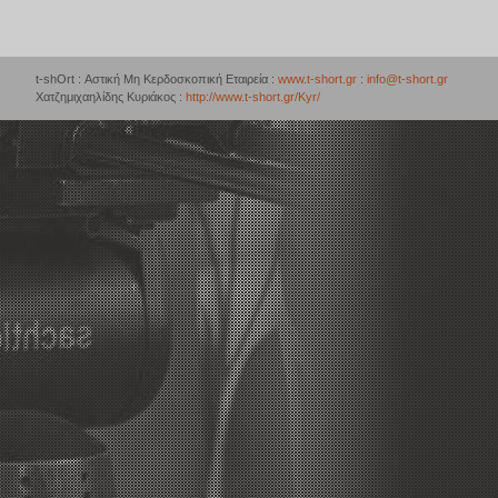
t-shOrt : Αστική Μη Κερδοσκοπική Εταιρεία :
www.t-short.gr
:
info@t-short.gr
Χατζημιχαηλίδης Κυριάκος :
http://www.t-short.gr/Kyr/