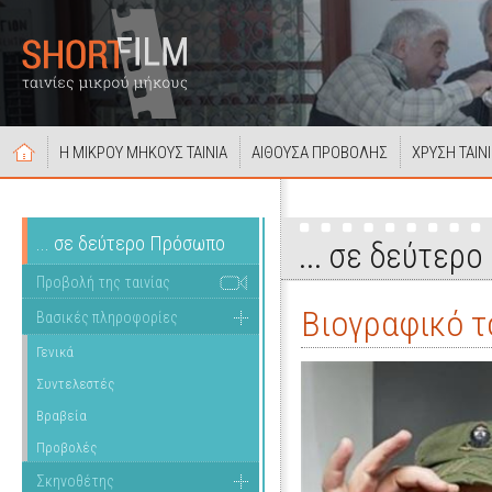
Η ΜΙΚΡΟΥ ΜΗΚΟΥΣ ΤΑΙΝΙΑ
ΑΙΘΟΥΣΑ ΠΡΟΒΟΛΗΣ
ΧΡΥΣΗ ΤΑΙΝ
... σε δεύτερο Πρόσωπο
... σε δεύτερ
Προβολή της ταινίας
Βιογραφικό τ
Βασικές πληροφορίες
Γενικά
Συντελεστές
Βραβεία
Προβολές
Σκηνοθέτης