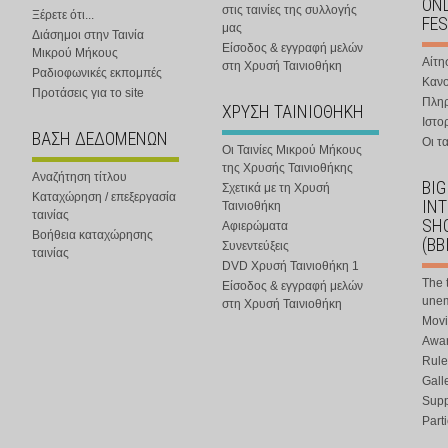
ONL
στις ταινίες της συλλογής
Ξέρετε ότι...
FES
μας
Διάσημοι στην Ταινία
Είσοδος & εγγραφή μελών
Μικρού Μήκους
Αίτη
στη Χρυσή Ταινιοθήκη
Ραδιοφωνικές εκπομπές
Κανο
Προτάσεις για το site
Πλη
ΧΡΥΣΗ ΤΑΙΝΙΟΘΗΚΗ
Ιστο
ΒΑΣΗ ΔΕΔΟΜΕΝΩΝ
Οι τα
Οι Ταινίες Μικρού Μήκους
της Χρυσής Ταινιοθήκης
Αναζήτηση τίτλου
BIG
Σχετικά με τη Χρυσή
Καταχώρηση / επεξεργασία
IN
Ταινιοθήκη
ταινίας
SHO
Αφιερώματα
Βοήθεια καταχώρησης
(BB
Συνεντεύξεις
ταινίας
DVD Χρυσή Ταινιοθήκη 1
The 
Είσοδος & εγγραφή μελών
une
στη Χρυσή Ταινιοθήκη
Movi
Awar
Rule
Gall
Supp
Part