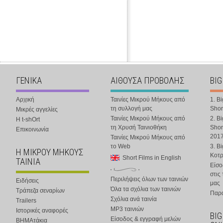
ΓΕΝΙΚΑ
ΑΙΘΟΥΣΑ ΠΡΟΒΟΛΗΣ
BIG
Αρχική
Ταινίες Μικρού Μήκους από
1. B
τη συλλογή μας
Shor
Μικρές αγγελίες
Ταινίες Μικρού Μήκους από
2. B
Η t-shOrt
τη Χρυσή Ταινιοθήκη
Shor
Επικοινωνία
201
Ταινίες Μικρού Μήκους από
το Web
3. B
Η ΜΙΚΡΟΥ ΜΗΚΟΥΣ
Κοτ
Short Films in English
ΤΑΙΝΙΑ
Είσο
στις
Περιλήψεις όλων των ταινιών
Ειδήσεις
μας
Όλα τα σχόλια των ταινιών
Τράπεζα σεναρίων
Παρα
Σχόλια ανά ταινία
Trailers
MP3 ταινιών
Ιστορικές αναφορές
BIG
Είσοδος & εγγραφή μελών
ΒΗΜΑτάκια