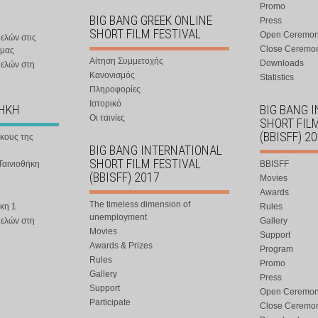
Promo
BIG BANG GREEK ONLINE
Press
SHORT FILM FESTIVAL
Open Ceremo
ελών στις
Close Ceremo
 μας
Αίτηση Συμμετοχής
Downloads
μελών στη
Κανονισμός
Statistics
Πληροφορίες
Ιστορικό
ΘΗΚΗ
BIG BANG 
Οι ταινίες
SHORT FIL
(BBISFF) 2
ήκους της
BIG BANG INTERNATIONAL
SHORT FILM FESTIVAL
Ταινιοθήκη
BBISFF
(BBISFF) 2017
Movies
Awards
The timeless dimension of
κη 1
Rules
unemployment
μελών στη
Gallery
Movies
Support
Awards & Prizes
Program
Rules
Promo
Gallery
Press
Support
Open Ceremo
Participate
Close Ceremo