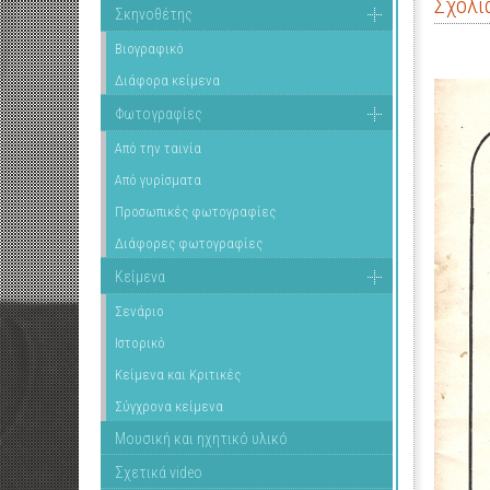
Σχόλι
Σκηνοθέτης
Βιογραφικό
Διάφορα κείμενα
Φωτογραφίες
Από την ταινία
Από γυρίσματα
Προσωπικές φωτογραφίες
Διάφορες φωτογραφίες
Κείμενα
Σενάριο
Ιστορικό
Κείμενα και Κριτικές
Σύγχρονα κείμενα
Μουσική και ηχητικό υλικό
Σχετικά video