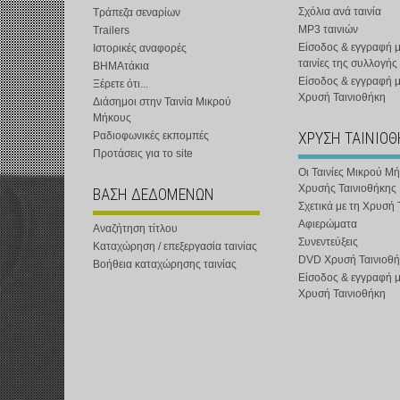
Σχόλια ανά ταινία
Τράπεζα σεναρίων
MP3 ταινιών
Trailers
Είσοδος & εγγραφή μ
Ιστορικές αναφορές
ταινίες της συλλογής
ΒΗΜΑτάκια
Είσοδος & εγγραφή 
Ξέρετε ότι...
Χρυσή Ταινιοθήκη
Διάσημοι στην Ταινία Μικρού
Μήκους
ΧΡΥΣΗ ΤΑΙΝΙΟ
Ραδιοφωνικές εκπομπές
Προτάσεις για το site
Οι Ταινίες Μικρού Μ
Χρυσής Ταινιοθήκης
ΒΑΣΗ ΔΕΔΟΜΕΝΩΝ
Σχετικά με τη Χρυσή 
Αφιερώματα
Αναζήτηση τίτλου
Συνεντεύξεις
Καταχώρηση / επεξεργασία ταινίας
DVD Χρυσή Ταινιοθή
Βοήθεια καταχώρησης ταινίας
Είσοδος & εγγραφή 
Χρυσή Ταινιοθήκη