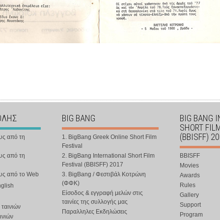
ΟΛΗΣ
BIG BANG
BIG BANG 
SHORT FIL
(BBISFF) 2
υς από τη
1. BigBang Greek Online Short Film
Festival
υς από τη
2. BigBang International Short Film
BBISFF
Festival (BBISFF) 2017
Movies
ους από το Web
3. BigBang / Φεστιβάλ Κοτρώνη
Awards
(ΦΦΚ)
Rules
nglish
Είσοδος & εγγραφή μελών στις
Gallery
ταινίες της συλλογής μας
Support
 ταινιών
Παραλληλες Εκδηλώσεις
Program
ινιών