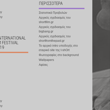
ΠΕΡΙΣΣΟΤΕΡΑ
ny
Στατιστικά Προβολών
ny
Αρχικός σχεδιασμός του
shortfilm.gr
Αρχικός σχεδιασμός του
bigbang.gr
Αρχικός σχεδιασμός του
INTERNATIONAL
shortfromthepast.gr
M FESTIVAL
Το αρχικό intro υποδοχής στο
019
εταιρικό site της t-shOrt
Φωτογραφίες στο background
Wallpapers
Αφίσες
ny
ny