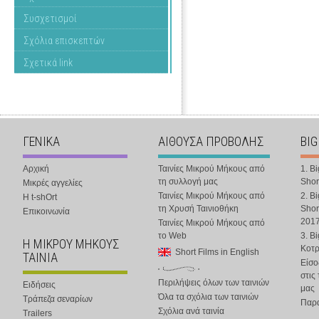
Συσχετισμοί
Σχόλια επισκεπτών
Σχετικά link
ΓΕΝΙΚΑ
ΑΙΘΟΥΣΑ ΠΡΟΒΟΛΗΣ
BIG
Αρχική
Ταινίες Μικρού Μήκους από
1. B
τη συλλογή μας
Shor
Μικρές αγγελίες
Ταινίες Μικρού Μήκους από
2. B
Η t-shOrt
τη Χρυσή Ταινιοθήκη
Shor
Επικοινωνία
201
Ταινίες Μικρού Μήκους από
το Web
3. B
Η ΜΙΚΡΟΥ ΜΗΚΟΥΣ
Κοτ
Short Films in English
ΤΑΙΝΙΑ
Είσο
στις
Περιλήψεις όλων των ταινιών
Ειδήσεις
μας
Όλα τα σχόλια των ταινιών
Τράπεζα σεναρίων
Παρα
Σχόλια ανά ταινία
Trailers