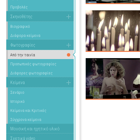
Προβολές
Σκηνοθέτης
Βιογραφικό
Διάφορα κείμενα
Φωτογραφίες
Από την ταινία
Προσωπικές φωτογραφίες
Διάφορες φωτογραφίες
Κείμενα
Σενάριο
Ιστορικό
Κείμενα και Κριτικές
Σύγχρονα κείμενα
Μουσική και ηχητικό υλικό
Σχετικά video