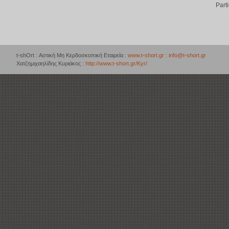
Part
t-shOrt : Αστική Μη Κερδοσκοπική Εταιρεία :
www.t-short.gr
:
info@t-short.gr
Χατζημιχαηλίδης Κυριάκος :
http://www.t-short.gr/Kyr/