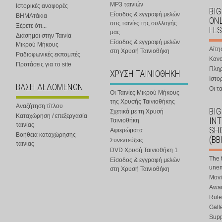
MP3 ταινιών
Ιστορικές αναφορές
BIG
Είσοδος & εγγραφή μελών
ΒΗΜΑτάκια
ONL
στις ταινίες της συλλογής
Ξέρετε ότι...
FES
μας
Διάσημοι στην Ταινία
Είσοδος & εγγραφή μελών
Μικρού Μήκους
Αίτη
στη Χρυσή Ταινιοθήκη
Ραδιοφωνικές εκπομπές
Κανο
Προτάσεις για το site
Πλη
ΧΡΥΣΗ ΤΑΙΝΙΟΘΗΚΗ
Ιστο
ΒΑΣΗ ΔΕΔΟΜΕΝΩΝ
Οι τα
Οι Ταινίες Μικρού Μήκους
της Χρυσής Ταινιοθήκης
Αναζήτηση τίτλου
BIG
Σχετικά με τη Χρυσή
Καταχώρηση / επεξεργασία
IN
Ταινιοθήκη
ταινίας
SHO
Αφιερώματα
Βοήθεια καταχώρησης
(BB
Συνεντεύξεις
ταινίας
DVD Χρυσή Ταινιοθήκη 1
The 
Είσοδος & εγγραφή μελών
une
στη Χρυσή Ταινιοθήκη
Movi
Awar
Rule
Gall
Supp