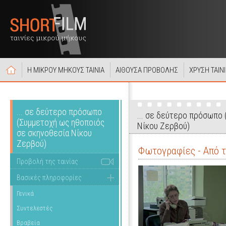
Η ΜΙΚΡΟΥ ΜΗΚΟΥΣ ΤΑΙΝΙΑ
ΑΙΘΟΥΣΑ ΠΡΟΒΟΛΗΣ
ΧΡΥΣΗ ΤΑΙΝ
... σε δεύτερο πρόσωπο
... σε δεύτερο πρόσωπο
(Συμμετοχή ως ηθοποιός
Νίκου Ζερβού)
σε σκηνοθεσία Νίκου
Ζερβού)
Φωτογραφίες - Από τ
Προβολή της ταινίας
Βασικές πληροφορίες
Γενικά
Συντελεστές
Βραβεία