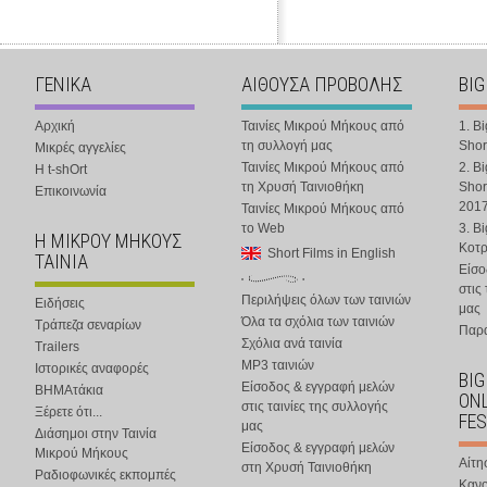
ΓΕΝΙΚΑ
ΑΙΘΟΥΣΑ ΠΡΟΒΟΛΗΣ
BIG
Αρχική
Ταινίες Μικρού Μήκους από
1. B
τη συλλογή μας
Shor
Μικρές αγγελίες
Ταινίες Μικρού Μήκους από
2. B
Η t-shOrt
τη Χρυσή Ταινιοθήκη
Shor
Επικοινωνία
201
Ταινίες Μικρού Μήκους από
το Web
3. B
Η ΜΙΚΡΟΥ ΜΗΚΟΥΣ
Κοτ
Short Films in English
ΤΑΙΝΙΑ
Είσο
στις
Περιλήψεις όλων των ταινιών
Ειδήσεις
μας
Όλα τα σχόλια των ταινιών
Τράπεζα σεναρίων
Παρα
Σχόλια ανά ταινία
Trailers
MP3 ταινιών
Ιστορικές αναφορές
BIG
Είσοδος & εγγραφή μελών
ΒΗΜΑτάκια
ONL
στις ταινίες της συλλογής
Ξέρετε ότι...
FES
μας
Διάσημοι στην Ταινία
Είσοδος & εγγραφή μελών
Μικρού Μήκους
Αίτη
στη Χρυσή Ταινιοθήκη
Ραδιοφωνικές εκπομπές
Κανο