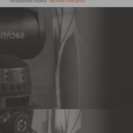
Χατζημιχαηλίδης Κυριάκος :
http://www.t-short.gr/Kyr/