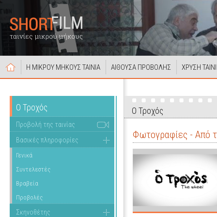
Η ΜΙΚΡΟΥ ΜΗΚΟΥΣ ΤΑΙΝΙΑ
ΑΙΘΟΥΣΑ ΠΡΟΒΟΛΗΣ
ΧΡΥΣΗ ΤΑΙΝ
Ο Τροχός
Ο Τροχός
Προβολή της ταινίας
Φωτογραφίες - Από τ
Βασικές πληροφορίες
Γενικά
Συντελεστές
Βραβεία
Προβολές
Σκηνοθέτης