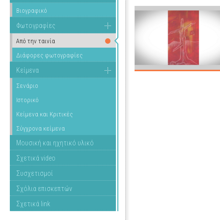
Βιογραφικό
Φωτογραφίες
Από την ταινία
Διάφορες φωτογραφίες
Κείμενα
Σενάριο
Ιστορικό
Κείμενα και Κριτικές
Σύγχρονα κείμενα
Μουσική και ηχητικό υλικό
Σχετικά video
Συσχετισμοί
Σχόλια επισκεπτών
Σχετικά link