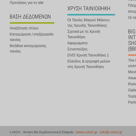
Προτάσεις για το site
Πλη
ΧΡΥΣΗ ΤΑΙΝΙΟΘΗΚΗ
Ιστο
ΒΑΣΗ ΔΕΔΟΜΕΝΩΝ
Οι τα
Οι Ταινίες Μικρού Μήκους
της Χρυσής Ταινιοθήκης
Αναζήτηση τίτλου
BIG
Σχετικά με τη Χρυσή
Καταχώρηση / επεξεργασία
IN
Ταινιοθήκη
ταινίας
SHO
Αφιερώματα
Βοήθεια καταχώρησης
(BB
Συνεντεύξεις
ταινίας
DVD Χρυσή Ταινιοθήκη 1
The 
Είσοδος & εγγραφή μελών
une
στη Χρυσή Ταινιοθήκη
Movi
Awar
Rule
Gall
Supp
Part
t-shOrt : Αστική Μη Κερδοσκοπική Εταιρεία :
www.t-short.gr
:
info@t-short.gr