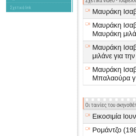
Σχετικά video - Ισαβέλ
Σχετικά link
Μαυράκη Ισα
Μαυράκη Ισαβ
Μαυράκη μιλάν
Μαυράκη Ισαβ
μιλάνε για τη
Μαυράκη Ισαβ
Μπαλαούρα γι
Οι ταινίες του σκηνοθέ
Εικοσιμία Ιου
Ρομάντζο (19