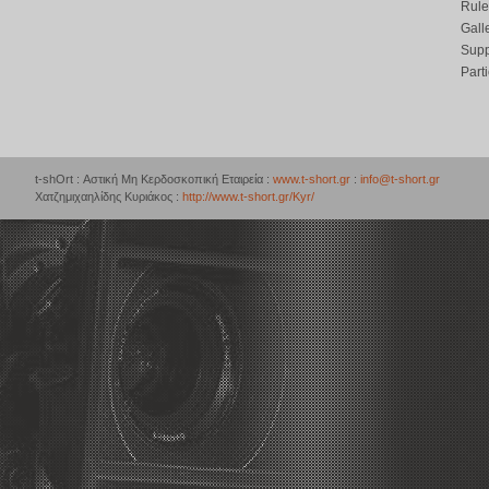
Rule
Gall
Supp
Part
t-shOrt : Αστική Μη Κερδοσκοπική Εταιρεία :
www.t-short.gr
:
info@t-short.gr
Χατζημιχαηλίδης Κυριάκος :
http://www.t-short.gr/Kyr/