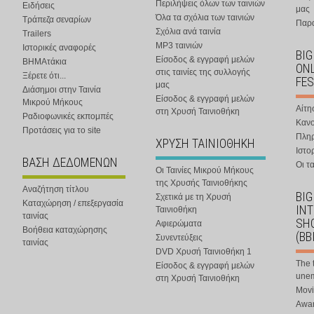
Περιλήψεις όλων των ταινιών
Ειδήσεις
μας
Όλα τα σχόλια των ταινιών
Τράπεζα σεναρίων
Παρα
Σχόλια ανά ταινία
Trailers
MP3 ταινιών
Ιστορικές αναφορές
BIG
Είσοδος & εγγραφή μελών
ΒΗΜΑτάκια
ONL
στις ταινίες της συλλογής
Ξέρετε ότι...
FES
μας
Διάσημοι στην Ταινία
Είσοδος & εγγραφή μελών
Μικρού Μήκους
Αίτη
στη Χρυσή Ταινιοθήκη
Ραδιοφωνικές εκπομπές
Κανο
Προτάσεις για το site
Πλη
ΧΡΥΣΗ ΤΑΙΝΙΟΘΗΚΗ
Ιστο
ΒΑΣΗ ΔΕΔΟΜΕΝΩΝ
Οι τα
Οι Ταινίες Μικρού Μήκους
της Χρυσής Ταινιοθήκης
Αναζήτηση τίτλου
BIG
Σχετικά με τη Χρυσή
Καταχώρηση / επεξεργασία
IN
Ταινιοθήκη
ταινίας
SHO
Αφιερώματα
Βοήθεια καταχώρησης
(BB
Συνεντεύξεις
ταινίας
DVD Χρυσή Ταινιοθήκη 1
The 
Είσοδος & εγγραφή μελών
une
στη Χρυσή Ταινιοθήκη
Movi
Awar