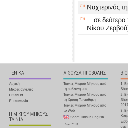
Νυχτερινός τ
... σε δεύτε
Νίκου Ζερβού
ΓΕΝΙΚΑ
ΑΙΘΟΥΣΑ ΠΡΟΒΟΛΗΣ
BIG
Αρχική
Ταινίες Μικρού Μήκους από
1. B
τη συλλογή μας
Shor
Μικρές αγγελίες
Ταινίες Μικρού Μήκους από
2. B
Η t-shOrt
τη Χρυσή Ταινιοθήκη
Shor
Επικοινωνία
201
Ταινίες Μικρού Μήκους από
το Web
3. B
Η ΜΙΚΡΟΥ ΜΗΚΟΥΣ
Κοτ
Short Films in English
ΤΑΙΝΙΑ
Είσο
στις