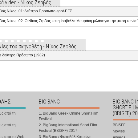
κά video - Νίκος Ζερβός
βός Νίκος_01: Δεύτερο Πρόσωπο-spot-ΕΕΣ
βός Νίκος_02: Ο Νίκος Ζερβός και η Ισαβέλλα Μαυράκη μιλάνε για την μικρή ταινία 
ινίες του σκηνοθέτη - Νίκος Ζερβός
 σε δεύτερο Πρόσωπο (1982)
ΟΛΗΣ
BIG BANG
BIG BANG 
SHORT FIL
(BBISFF) 2
υς από τη
1. BigBang Greek Online Short Film
Festival
υς από τη
2. BigBang International Short Film
BBISFF
Festival (BBISFF) 2017
Movies
ους από το Web
3. BigBang / Φεστιβάλ Κοτρώνη
Awards