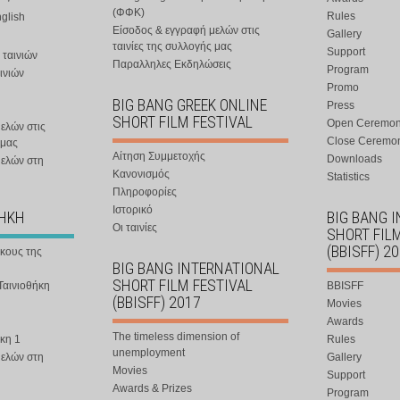
(ΦΦΚ)
Rules
nglish
Είσοδος & εγγραφή μελών στις
Gallery
ταινίες της συλλογής μας
Support
 ταινιών
Παραλληλες Εκδηλώσεις
Program
ινιών
Promo
BIG BANG GREEK ONLINE
Press
SHORT FILM FESTIVAL
Open Ceremo
ελών στις
Close Ceremo
 μας
Αίτηση Συμμετοχής
Downloads
μελών στη
Κανονισμός
Statistics
Πληροφορίες
Ιστορικό
ΘΗΚΗ
BIG BANG 
Οι ταινίες
SHORT FIL
(BBISFF) 2
ήκους της
BIG BANG INTERNATIONAL
SHORT FILM FESTIVAL
Ταινιοθήκη
BBISFF
(BBISFF) 2017
Movies
Awards
The timeless dimension of
κη 1
Rules
unemployment
μελών στη
Gallery
Movies
Support
Awards & Prizes
Program