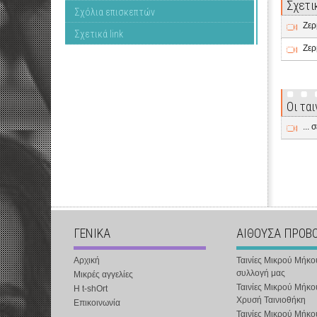
Σχετι
Σχόλια επισκεπτών
Ζερ
Σχετικά link
Ζερ
Οι τα
...
ΓΕΝΙΚΑ
ΑΙΘΟΥΣΑ ΠΡΟΒ
Αρχική
Ταινίες Μικρού Μήκο
συλλογή μας
Μικρές αγγελίες
Ταινίες Μικρού Μήκο
Η t-shOrt
Χρυσή Ταινιοθήκη
Επικοινωνία
Ταινίες Μικρού Μήκ