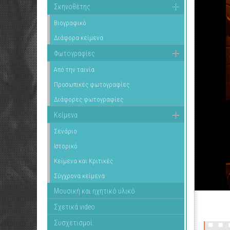
Σκηνοθέτης
Βιογραφικό
Διάφορα κείμενα
Φωτογραφίες
Από την ταινία
Προσωπικές φωτογραφίες
Διάφορες φωτογραφίες
Κείμενα
Σενάριο
Ιστορικό
Κείμενα και Κριτικές
Σύγχρονα κείμενα
Μουσική και ηχητικό υλικό
Σχετικά video
Συσχετισμοί