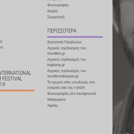
Φωτογραφίες
Αρχείο
Συμμετοχή
ΠΕΡΙΣΣΟΤΕΡΑ
ny
Στατιστικά Προβολών
ny
Αρχικός σχεδιασμός του
shortfilm.gr
Αρχικός σχεδιασμός του
bigbang.gr
Αρχικός σχεδιασμός του
INTERNATIONAL
shortfromthepast.gr
M FESTIVAL
Το αρχικό intro υποδοχής στο
019
εταιρικό site της t-shOrt
Φωτογραφίες στο background
Wallpapers
Αφίσες