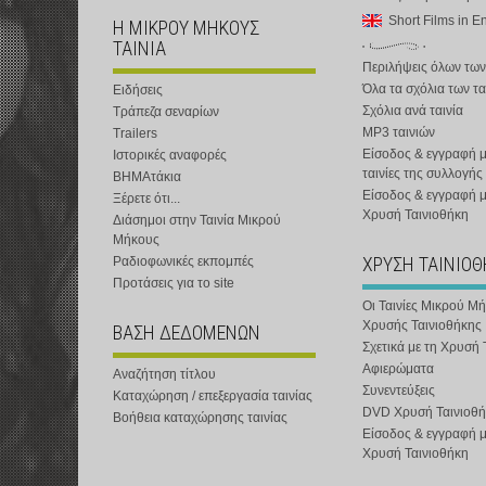
Short Films in E
Η ΜΙΚΡΟΥ ΜΗΚΟΥΣ
ΤΑΙΝΙΑ
Περιλήψεις όλων των
Όλα τα σχόλια των τα
Ειδήσεις
Σχόλια ανά ταινία
Τράπεζα σεναρίων
MP3 ταινιών
Trailers
Είσοδος & εγγραφή μ
Ιστορικές αναφορές
ταινίες της συλλογής
ΒΗΜΑτάκια
Είσοδος & εγγραφή 
Ξέρετε ότι...
Χρυσή Ταινιοθήκη
Διάσημοι στην Ταινία Μικρού
Μήκους
ΧΡΥΣΗ ΤΑΙΝΙΟ
Ραδιοφωνικές εκπομπές
Προτάσεις για το site
Οι Ταινίες Μικρού Μ
Χρυσής Ταινιοθήκης
ΒΑΣΗ ΔΕΔΟΜΕΝΩΝ
Σχετικά με τη Χρυσή 
Αφιερώματα
Αναζήτηση τίτλου
Συνεντεύξεις
Καταχώρηση / επεξεργασία ταινίας
DVD Χρυσή Ταινιοθή
Βοήθεια καταχώρησης ταινίας
Είσοδος & εγγραφή 
Χρυσή Ταινιοθήκη