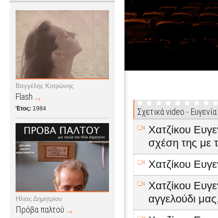
Βαγγέλης Κοτρώνης
Flash
Έτος:
1984
Σχετικά video - Ευγενία
Χατζίκου Ευγεν
σχέση της με 
Χατζίκου Ευγε
Χατζίκου Ευγεν
αγγελούδι μας
Ηλίας Δημητρίου
Πρόβα παλτού