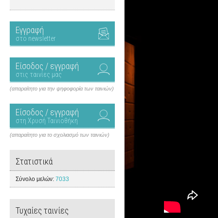
Εγγραφή
στο newsletter
Είσοδος / εγγραφή
στις ταινίες μας
(απαραίτητο για την ψηφοφορία των ταινιών)
Είσοδος / εγγραφή
στη Χρυσή Ταινιοθήκη
(απαραίτητο για το σχολιασμό των ταινιών)
Στατιστικά
Σύνολο μελών:
7033
Τυχαίες ταινίες