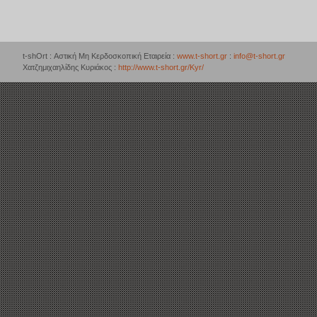
t-shOrt : Αστική Μη Κερδοσκοπική Εταιρεία :
www.t-short.gr
:
info@t-short.gr
Χατζημιχαηλίδης Κυριάκος :
http://www.t-short.gr/Kyr/