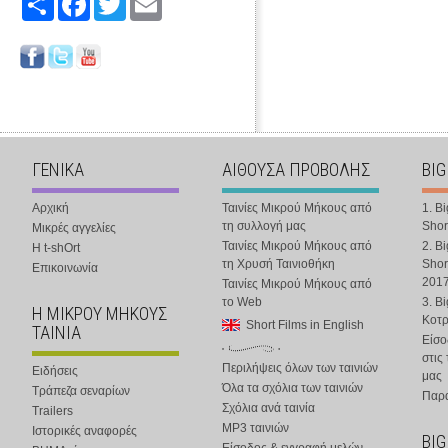
ΓΕΝΙΚΑ
ΑΙΘΟΥΣΑ ΠΡΟΒΟΛΗΣ
BIG
Αρχική
Ταινίες Μικρού Μήκους από
1. B
τη συλλογή μας
Shor
Μικρές αγγελίες
Ταινίες Μικρού Μήκους από
2. B
Η t-shOrt
τη Χρυσή Ταινιοθήκη
Shor
Επικοινωνία
201
Ταινίες Μικρού Μήκους από
το Web
3. B
Η ΜΙΚΡΟΥ ΜΗΚΟΥΣ
Κοτ
Short Films in English
ΤΑΙΝΙΑ
Είσο
στις
Περιλήψεις όλων των ταινιών
Ειδήσεις
μας
Όλα τα σχόλια των ταινιών
Τράπεζα σεναρίων
Παρα
Σχόλια ανά ταινία
Trailers
MP3 ταινιών
Ιστορικές αναφορές
BIG