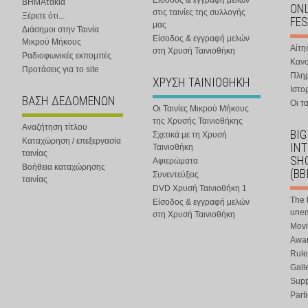
Είσοδος & εγγραφή μελών
ΒΗΜΑτάκια
ONL
στις ταινίες της συλλογής
Ξέρετε ότι...
FES
μας
Διάσημοι στην Ταινία
Είσοδος & εγγραφή μελών
Μικρού Μήκους
Αίτη
στη Χρυσή Ταινιοθήκη
Ραδιοφωνικές εκπομπές
Κανο
Προτάσεις για το site
Πλη
ΧΡΥΣΗ ΤΑΙΝΙΟΘΗΚΗ
Ιστο
ΒΑΣΗ ΔΕΔΟΜΕΝΩΝ
Οι τα
Οι Ταινίες Μικρού Μήκους
της Χρυσής Ταινιοθήκης
Αναζήτηση τίτλου
BIG
Σχετικά με τη Χρυσή
Καταχώρηση / επεξεργασία
IN
Ταινιοθήκη
ταινίας
SHO
Αφιερώματα
Βοήθεια καταχώρησης
(BB
Συνεντεύξεις
ταινίας
DVD Χρυσή Ταινιοθήκη 1
The 
Είσοδος & εγγραφή μελών
une
στη Χρυσή Ταινιοθήκη
Movi
Awar
Rule
Gall
Supp
Part