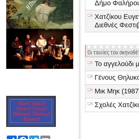
Δήμο Φαλήρου
Χατζίκου Ευγε
Διεθνές Φεστι
Οι ταινίες του σκηνοθέ
Το αγγελούδι 
Γένους Θηλυκο
Μικ Μηκ (1987
Σχολές Χατζίκ
Share
Facebook
Twitter
Email