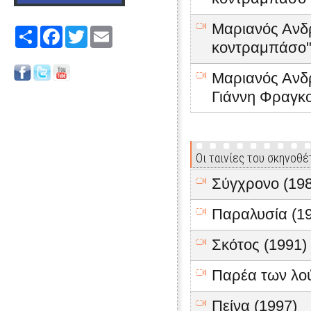
Μαριανός Ανδ
Share
Facebook
Twitter
Email
κοντραμπάσο" 
Μαριανός Ανδ
Γιάννη Φραγκ
Οι ταινίες του σκηνοθ
Σύγχρονο (198
Παραλυσία (1
Σκότος (1991)
Παρέα των λο
Πείνα (1997)