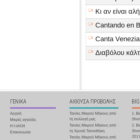
Κι αν είναι αλή
Cantando en B
Canta Venezia
Διαβόλου κάλτ
ΓΕΝΙΚΑ
ΑΙΘΟΥΣΑ ΠΡΟΒΟΛΗΣ
BIG
Αρχική
Ταινίες Μικρού Μήκους από
1. B
τη συλλογή μας
Shor
Μικρές αγγελίες
Ταινίες Μικρού Μήκους από
2. B
Η t-shOrt
τη Χρυσή Ταινιοθήκη
Shor
Επικοινωνία
201
Ταινίες Μικρού Μήκους από