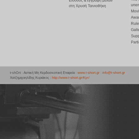
Είσοδος & εγγραφή μελών
une
στη Χρυσή Ταινιοθήκη
Movi
Awar
Rule
Gall
Supp
Part
t-shOrt : Αστική Μη Κερδοσκοπική Εταιρεία :
www.t-short.gr
:
info@t-short.gr
Χατζημιχαηλίδης Κυριάκος :
http://www.t-short.gr/Kyr/