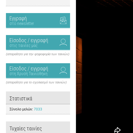
Εγγραφή
στο newsletter
Είσοδος / εγγραφή
στις ταινίες μας
(απαραίτητο για την ψηφοφορία των ταινιών)
Είσοδος / εγγραφή
στη Χρυσή Ταινιοθήκη
(απαραίτητο για το σχολιασμό των ταινιών)
Στατιστικά
Σύνολο μελών:
7033
Τυχαίες ταινίες