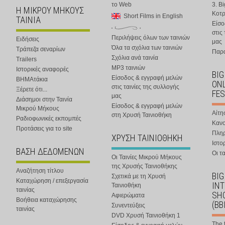
το Web
3. B
Η ΜΙΚΡΟΥ ΜΗΚΟΥΣ
Κοτ
Short Films in English
ΤΑΙΝΙΑ
Είσο
στις
Περιλήψεις όλων των ταινιών
Ειδήσεις
μας
Όλα τα σχόλια των ταινιών
Τράπεζα σεναρίων
Παρα
Σχόλια ανά ταινία
Trailers
MP3 ταινιών
Ιστορικές αναφορές
BIG
Είσοδος & εγγραφή μελών
ΒΗΜΑτάκια
ONL
στις ταινίες της συλλογής
Ξέρετε ότι...
FES
μας
Διάσημοι στην Ταινία
Είσοδος & εγγραφή μελών
Μικρού Μήκους
Αίτη
στη Χρυσή Ταινιοθήκη
Ραδιοφωνικές εκπομπές
Κανο
Προτάσεις για το site
Πλη
ΧΡΥΣΗ ΤΑΙΝΙΟΘΗΚΗ
Ιστο
ΒΑΣΗ ΔΕΔΟΜΕΝΩΝ
Οι τα
Οι Ταινίες Μικρού Μήκους
της Χρυσής Ταινιοθήκης
Αναζήτηση τίτλου
BIG
Σχετικά με τη Χρυσή
Καταχώρηση / επεξεργασία
IN
Ταινιοθήκη
ταινίας
SHO
Αφιερώματα
Βοήθεια καταχώρησης
(BB
Συνεντεύξεις
ταινίας
DVD Χρυσή Ταινιοθήκη 1
The 