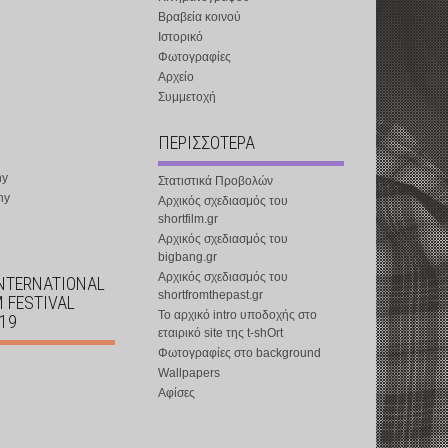
Βραβεία κοινού
Ιστορικό
Φωτογραφίες
Αρχείο
Συμμετοχή
ΠΕΡΙΣΣΟΤΕΡΑ
ny
Στατιστικά Προβολών
ny
Αρχικός σχεδιασμός του
shortfilm.gr
Αρχικός σχεδιασμός του
bigbang.gr
Αρχικός σχεδιασμός του
INTERNATIONAL
shortfromthepast.gr
M FESTIVAL
Το αρχικό intro υποδοχής στο
019
εταιρικό site της t-shOrt
Φωτογραφίες στο background
Wallpapers
Αφίσες