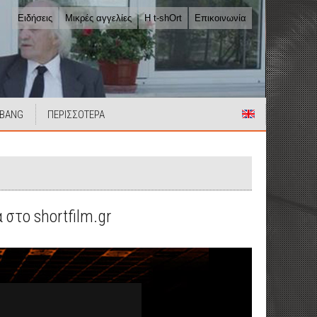
Ειδήσεις
Μικρές αγγελίες
Η t-shOrt
Επικοινωνία
 BANG
ΠΕΡΙΣΣΟΤΕΡΑ
στο shortfilm.gr