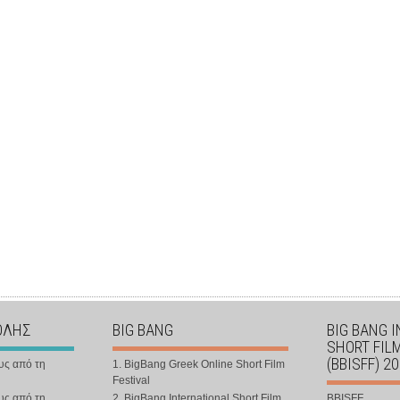
ΟΛΗΣ
BIG BANG
BIG BANG 
SHORT FIL
(BBISFF) 2
υς από τη
1. BigBang Greek Online Short Film
Festival
υς από τη
2. BigBang International Short Film
BBISFF