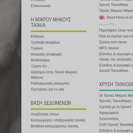
Η t-shOrt
Χρυσή Ταινιοθήκη
Επικοινωνία
Ταινίες Μικρού Μήκ
Short Films in E
Η ΜΙΚΡΟΥ ΜΗΚΟΥΣ
ΤΑΙΝΙΑ
Περιλήψεις όλων των
Όλα τα σχόλια των τα
Ειδήσεις
Σχόλια ανά ταινία
Τράπεζα σεναρίων
MP3 ταινιών
Trailers
Είσοδος & εγγραφή μ
Ιστορικές αναφορές
ταινίες της συλλογής
ΒΗΜΑτάκια
Είσοδος & εγγραφή 
Ξέρετε ότι...
Χρυσή Ταινιοθήκη
Διάσημοι στην Ταινία Μικρού
Μήκους
ΧΡΥΣΗ ΤΑΙΝΙΟ
Ραδιοφωνικές εκπομπές
Προτάσεις για το site
Οι Ταινίες Μικρού Μ
Χρυσής Ταινιοθήκης
ΒΑΣΗ ΔΕΔΟΜΕΝΩΝ
Σχετικά με τη Χρυσή 
Αφιερώματα
Αναζήτηση τίτλου
Συνεντεύξεις
Καταχώρηση / επεξεργασία ταινίας
DVD Χρυσή Ταινιοθή
Βοήθεια καταχώρησης ταινίας
Είσοδος & εγγραφή 