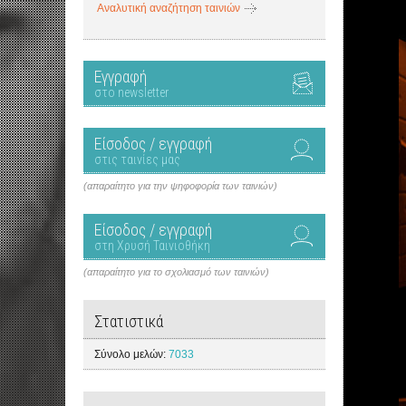
Αναλυτική αναζήτηση ταινιών
Εγγραφή
στο newsletter
Είσοδος / εγγραφή
στις ταινίες μας
(απαραίτητο για την ψηφοφορία των ταινιών)
Είσοδος / εγγραφή
στη Χρυσή Ταινιοθήκη
(απαραίτητο για το σχολιασμό των ταινιών)
Στατιστικά
Σύνολο μελών:
7033