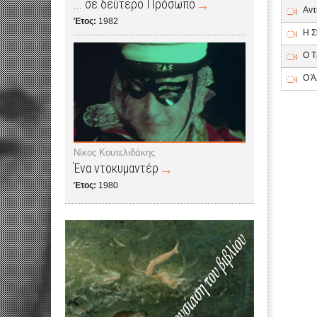
... σε δεύτερο Πρόσωπο
Αντ
Έτος:
1982
Η Σ
Ο Τ
Ο Ά
Νίκος Κουτελιδάκης
Ένα ντοκυμαντέρ
Έτος:
1980