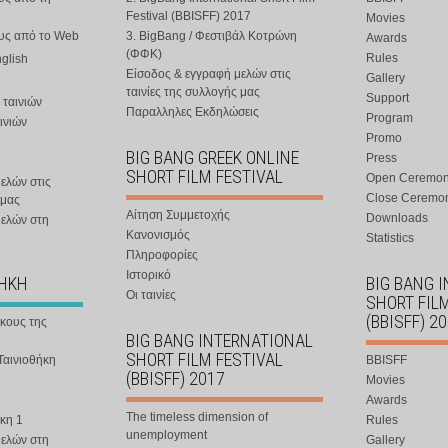
Festival (BBISFF) 2017
Movies
ους από το Web
3. BigBang / Φεστιβάλ Κοτρώνη
Awards
(ΦΦΚ)
Rules
nglish
Είσοδος & εγγραφή μελών στις
Gallery
ταινίες της συλλογής μας
Support
 ταινιών
Παραλληλες Εκδηλώσεις
Program
ινιών
Promo
BIG BANG GREEK ONLINE
Press
SHORT FILM FESTIVAL
Open Ceremo
ελών στις
Close Ceremo
 μας
Αίτηση Συμμετοχής
Downloads
μελών στη
Κανονισμός
Statistics
Πληροφορίες
Ιστορικό
ΘΗΚΗ
BIG BANG 
Οι ταινίες
SHORT FIL
(BBISFF) 2
ήκους της
BIG BANG INTERNATIONAL
SHORT FILM FESTIVAL
Ταινιοθήκη
BBISFF
(BBISFF) 2017
Movies
Awards
The timeless dimension of
κη 1
Rules
unemployment
μελών στη
Gallery