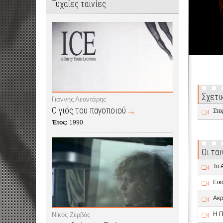
Τυχαίες ταινίες
Σχετι
Γιάννης Λεοντάρης
Ο γιός του παγοποιού
Στε
Έτος:
1990
Οι τα
Το 
Εικ
Ακρ
Η Π
Νίκος Ζερβός