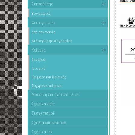
https://
Σκηνοθέτης
Βιογραφικό
Φωτογραφίες
Από την ταινία
Διάφορες φωτογραφίες
Κείμενα
Σενάριο
Ιστορικό
Κείμενα και Κριτικές
Σύγχρονα κείμενα
Μουσική και ηχητικό υλικό
Σχετικά video
Συσχετισμοί
Σχόλια επισκεπτών
Σχετικά link