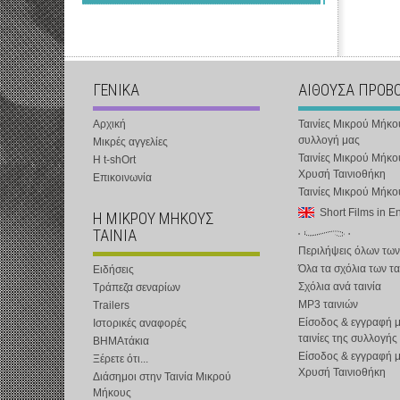
ΓΕΝΙΚΑ
ΑΙΘΟΥΣΑ ΠΡΟΒ
Αρχική
Ταινίες Μικρού Μήκο
συλλογή μας
Μικρές αγγελίες
Ταινίες Μικρού Μήκο
Η t-shOrt
Χρυσή Ταινιοθήκη
Επικοινωνία
Ταινίες Μικρού Μήκ
Short Films in E
Η ΜΙΚΡΟΥ ΜΗΚΟΥΣ
ΤΑΙΝΙΑ
Περιλήψεις όλων των
Όλα τα σχόλια των τα
Ειδήσεις
Σχόλια ανά ταινία
Τράπεζα σεναρίων
MP3 ταινιών
Trailers
Είσοδος & εγγραφή μ
Ιστορικές αναφορές
ταινίες της συλλογής
ΒΗΜΑτάκια
Είσοδος & εγγραφή 
Ξέρετε ότι...
Χρυσή Ταινιοθήκη
Διάσημοι στην Ταινία Μικρού
Μήκους