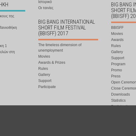
Ιστορικό
ΘΗΚΗ
BIG BANG 
Οι ταινίες
SHORT FIL
(BBISFF) 2
ήκους της
BIG BANG INTERNATIONAL
SHORT FILM FESTIVAL
Ταινιοθήκη
BBISFF
(BBISFF) 2017
Movies
Awards
The timeless dimension of
κη 1
Rules
unemployment
μελών στη
Gallery
Movies
Support
Awards & Prizes
Program
Rules
Promo
Gallery
Press
Support
Open Ceremo
Participate
Close Ceremo
Downloads
Statistics
Participation
Special Event
ort.gr