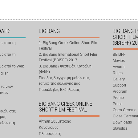
ΟΛΗΣ
BIG BANG
BIG BANG 
SHORT FIL
(BBISFF) 2
υς από τη
1. BigBang Greek Online Short Film
Festival
υς από τη
2. BigBang International Short Film
BBISFF
Festival (BBISFF) 2017
Movies
ους από το Web
3. BigBang / Φεστιβάλ Κοτρώνη
Awards
(ΦΦΚ)
Rules
nglish
Είσοδος & εγγραφή μελών στις
Gallery
ταινίες της συλλογής μας
Support
 ταινιών
Παραλληλες Εκδηλώσεις
Program
ινιών
Promo
BIG BANG GREEK ONLINE
Press
SHORT FILM FESTIVAL
Open Ceremo
ελών στις
Close Ceremo
 μας
Αίτηση Συμμετοχής
Downloads
μελών στη
Κανονισμός
Statistics
Πληροφορίες