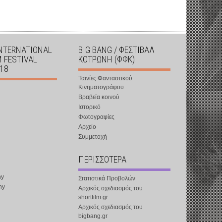
INTERNATIONAL
BIG BANG / ΦΕΣΤΙΒΑΛ
M FESTIVAL
ΚΟΤΡΩΝΗ (ΦΦΚ)
018
Ταινίες Φανταστικού
Κινηματογράφου
Βραβεία κοινού
Ιστορικό
Φωτογραφίες
Αρχείο
Συμμετοχή
ΠΕΡΙΣΣΟΤΕΡΑ
ny
Στατιστικά Προβολών
ny
Αρχικός σχεδιασμός του
shortfilm.gr
Αρχικός σχεδιασμός του
bigbang.gr