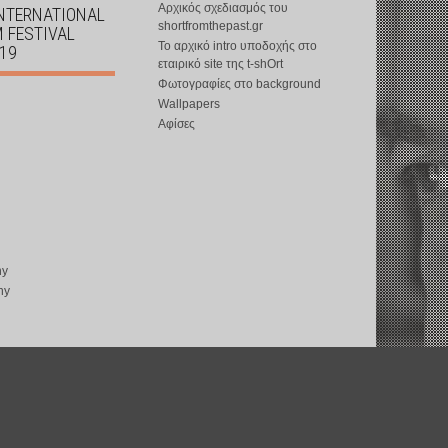
Αρχικός σχεδιασμός του
INTERNATIONAL
shortfromthepast.gr
M FESTIVAL
Το αρχικό intro υποδοχής στο
019
εταιρικό site της t-shOrt
Φωτογραφίες στο background
Wallpapers
Αφίσες
ny
ny
copyright © 2002-2026 by
t-shOrt
: all rights reserved
web design by
ward15