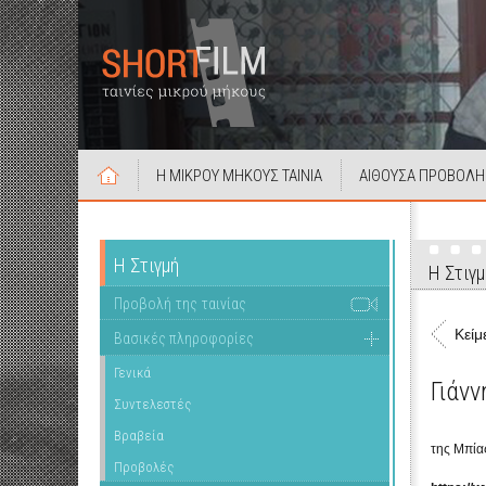
Η ΜΙΚΡΟΥ ΜΗΚΟΥΣ ΤΑΙΝΙΑ
ΑΙΘΟΥΣΑ ΠΡΟΒΟΛΗ
Η Στιγμή
Η Στιγμ
Προβολή της ταινίας
Κείμ
Βασικές πληροφορίες
Γενικά
Γιάνν
Συντελεστές
Βραβεία
της Μπία
Προβολές