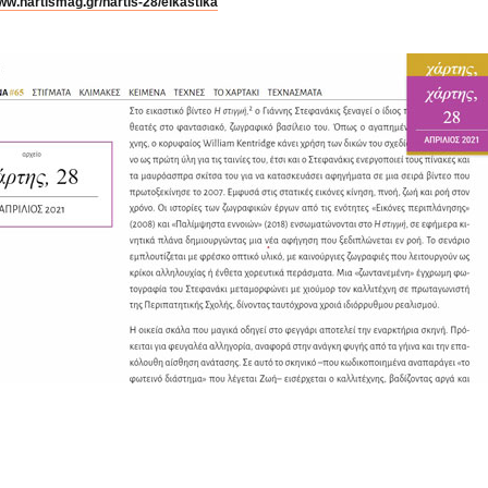
www.hartismag.gr/hartis-28/eikastika