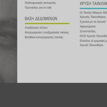
ΧΡΥΣΗ ΤΑΙΝΙΟ
Ραδιοφωνικές εκπομπές
Προτάσεις για το site
Οι Ταινίες Μικρού Μ
Χρυσής Ταινιοθήκης
ΒΑΣΗ ΔΕΔΟΜΕΝΩΝ
Σχετικά με τη Χρυσή 
Αφιερώματα
Αναζήτηση τίτλου
Συνεντεύξεις
Καταχώρηση / επεξεργασία ταινίας
DVD Χρυσή Ταινιοθή
Βοήθεια καταχώρησης ταινίας
Είσοδος & εγγραφή 
Χρυσή Ταινιοθήκη
t-shOrt : Αστική Μη Κερδοσκοπική Εταιρεία :
www.t-short.gr
:
info@t-sh
Χατζημιχαηλίδης Κυριάκος :
http://www.t-short.gr/Kyr/