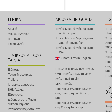
ΓΕΝΙΚΑ
ΑΙΘΟΥΣΑ ΠΡΟΒΟΛΗΣ
BIG
Αρχική
Ταινίες Μικρού Μήκους από
1. B
τη συλλογή μας
Shor
Μικρές αγγελίες
Ταινίες Μικρού Μήκους από
2. B
Η t-shOrt
τη Χρυσή Ταινιοθήκη
Shor
Επικοινωνία
201
Ταινίες Μικρού Μήκους από
το Web
3. B
Η ΜΙΚΡΟΥ ΜΗΚΟΥΣ
Κοτ
Short Films in English
ΤΑΙΝΙΑ
Είσο
στις
Περιλήψεις όλων των ταινιών
Ειδήσεις
μας
Όλα τα σχόλια των ταινιών
Τράπεζα σεναρίων
Παρα
Σχόλια ανά ταινία
Trailers
MP3 ταινιών
Ιστορικές αναφορές
BIG
Είσοδος & εγγραφή μελών
ΒΗΜΑτάκια
ONL
στις ταινίες της συλλογής
Ξέρετε ότι...
FES
μας
Διάσημοι στην Ταινία
Είσοδος & εγγραφή μελών
Μικρού Μήκους
Αίτη
στη Χρυσή Ταινιοθήκη
Ραδιοφωνικές εκπομπές
Κανο