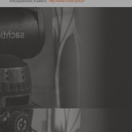
Χατζημιχαηλίδης Κυριάκος :
http://www.t-short.gr/Kyr/