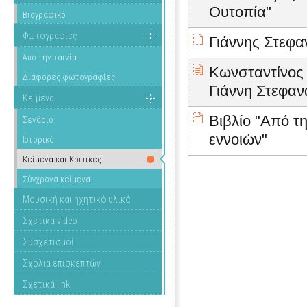
Ουτοπία"
Βιογραφικό
Φωτογραφίες
Γιάννης Στεφα
Από την ταινία
Κωνσταντίνος 
Διάφορες φωτογραφίες
Γιάννη Στεφαν
Κείμενα
Βιβλίο "Από τ
Σενάριο
εννοιών"
Ιστορικό
Κείμενα και Κριτικές
Σύγχρονα κείμενα
Μουσική και ηχητικό υλικό
Σχετικά video
Συσχετισμοί
Σχόλια επισκεπτών
Σχετικά link