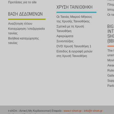
Προτάσεις για το site
Πλη
ΧΡΥΣΗ ΤΑΙΝΙΟΘΗΚΗ
Ιστο
ΒΑΣΗ ΔΕΔΟΜΕΝΩΝ
Οι τα
Οι Ταινίες Μικρού Μήκους
της Χρυσής Ταινιοθήκης
Αναζήτηση τίτλου
BIG
Σχετικά με τη Χρυσή
Καταχώρηση / επεξεργασία
IN
Ταινιοθήκη
ταινίας
SHO
Αφιερώματα
Βοήθεια καταχώρησης
(BB
Συνεντεύξεις
ταινίας
DVD Χρυσή Ταινιοθήκη 1
The 
Είσοδος & εγγραφή μελών
une
στη Χρυσή Ταινιοθήκη
Movi
Awar
Rule
Gall
Supp
Part
t-shOrt : Αστική Μη Κερδοσκοπική Εταιρεία :
www.t-short.gr
:
info@t-short.gr