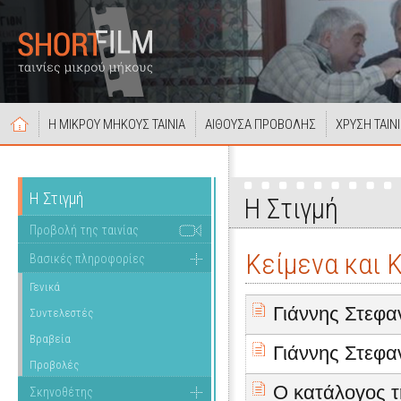
Η ΜΙΚΡΟΥ ΜΗΚΟΥΣ ΤΑΙΝΙΑ
ΑΙΘΟΥΣΑ ΠΡΟΒΟΛΗΣ
ΧΡΥΣΗ ΤΑΙΝ
Η Στιγμή
Η Στιγμή
Προβολή της ταινίας
Κείμενα και 
Βασικές πληροφορίες
Γενικά
Γιάννης Στεφα
Συντελεστές
Βραβεία
Γιάννης Στεφ
Προβολές
Ο κατάλογος τ
Σκηνοθέτης