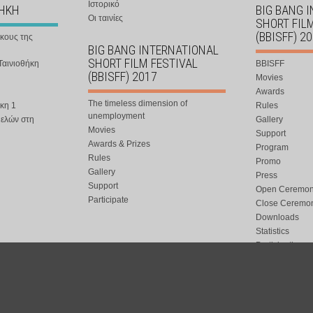
Ιστορικό
ΘΗΚΗ
BIG BANG 
Οι ταινίες
SHORT FIL
(BBISFF) 2
ήκους της
BIG BANG INTERNATIONAL
SHORT FILM FESTIVAL
Ταινιοθήκη
BBISFF
(BBISFF) 2017
Movies
Awards
The timeless dimension of
κη 1
Rules
unemployment
μελών στη
Gallery
Movies
Support
Awards & Prizes
Program
Rules
Promo
Gallery
Press
Support
Open Ceremo
Participate
Close Ceremo
Downloads
Statistics
Participation
Special Event
ort.gr