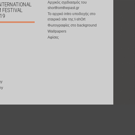
Αρχικός σχεδιασμός του
INTERNATIONAL
shortfromthepast.gr
M FESTIVAL
Το αρχικό intro υποδοχής στο
019
εταιρικό site της t-shOrt
Φωτογραφίες στο background
Wallpapers
Αφίσες
ny
ny
copyright © 2002-2026 by
t-shOrt
: all rights reserved
web design by
ward15