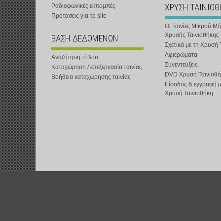
ΧΡΥΣΗ ΤΑΙΝΙΟ
Ραδιοφωνικές εκπομπές
Προτάσεις για το site
Οι Ταινίες Μικρού Μ
Χρυσής Ταινιοθήκης
ΒΑΣΗ ΔΕΔΟΜΕΝΩΝ
Σχετικά με τη Χρυσή 
Αφιερώματα
Αναζήτηση τίτλου
Συνεντεύξεις
Καταχώρηση / επεξεργασία ταινίας
DVD Χρυσή Ταινιοθή
Βοήθεια καταχώρησης ταινίας
Είσοδος & εγγραφή 
Χρυσή Ταινιοθήκη
t-shOrt : Αστική Μη Κερδοσκοπική Εταιρεία :
www.t-short.gr
:
info@t-sh
Χατζημιχαηλίδης Κυριάκος :
http://www.t-short.gr/Kyr/