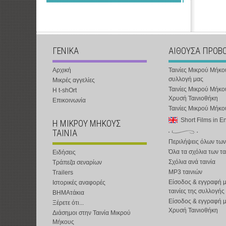
ΓΕΝΙΚΑ
ΑΙΘΟΥΣΑ ΠΡΟΒ
Αρχική
Ταινίες Μικρού Μήκο
συλλογή μας
Μικρές αγγελίες
Ταινίες Μικρού Μήκο
Η t-shOrt
Χρυσή Ταινιοθήκη
Επικοινωνία
Ταινίες Μικρού Μήκ
Short Films in E
Η ΜΙΚΡΟΥ ΜΗΚΟΥΣ
ΤΑΙΝΙΑ
Περιλήψεις όλων των
Όλα τα σχόλια των τα
Ειδήσεις
Σχόλια ανά ταινία
Τράπεζα σεναρίων
MP3 ταινιών
Trailers
Είσοδος & εγγραφή μ
Ιστορικές αναφορές
ταινίες της συλλογής
ΒΗΜΑτάκια
Είσοδος & εγγραφή 
Ξέρετε ότι...
Χρυσή Ταινιοθήκη
Διάσημοι στην Ταινία Μικρού
Μήκους