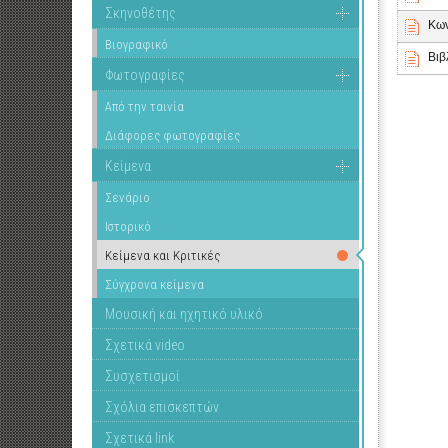
Σκηνοθέτης
Κων
Βιογραφικό
Βιβ
Φωτογραφίες
Από την ταινία
Διάφορες φωτογραφίες
Κείμενα
Σενάριο
Ιστορικό
Κείμενα και Κριτικές
Σύγχρονα κείμενα
Μουσική και ηχητικό υλικό
Σχετικά video
Συσχετισμοί
Σχόλια επισκεπτών
Σχετικά link