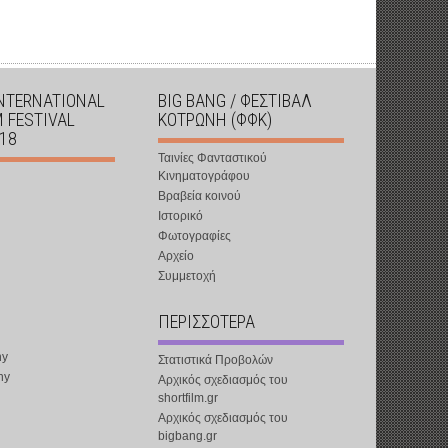
INTERNATIONAL
BIG BANG / ΦΕΣΤΙΒΑΛ
M FESTIVAL
ΚΟΤΡΩΝΗ (ΦΦΚ)
018
Ταινίες Φανταστικού
Κινηματογράφου
Βραβεία κοινού
Ιστορικό
Φωτογραφίες
Αρχείο
Συμμετοχή
ΠΕΡΙΣΣΟΤΕΡΑ
ny
Στατιστικά Προβολών
ny
Αρχικός σχεδιασμός του
shortfilm.gr
Αρχικός σχεδιασμός του
bigbang.gr