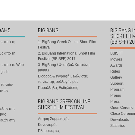
ΟΛΗΣ
BIG BANG
BIG BANG 
SHORT FIL
(BBISFF) 2
υς από τη
1. BigBang Greek Online Short Film
Festival
υς από τη
2. BigBang International Short Film
BBISFF
Festival (BBISFF) 2017
Movies
ους από το Web
3. BigBang / Φεστιβάλ Κοτρώνη
Awards
(ΦΦΚ)
Rules
nglish
Είσοδος & εγγραφή μελών στις
Gallery
ταινίες της συλλογής μας
Support
 ταινιών
Παραλληλες Εκδηλώσεις
Program
ινιών
Promo
BIG BANG GREEK ONLINE
Press
SHORT FILM FESTIVAL
Open Ceremo
ελών στις
Close Ceremo
 μας
Αίτηση Συμμετοχής
Downloads
μελών στη
Κανονισμός
Statistics
Πληροφορίες