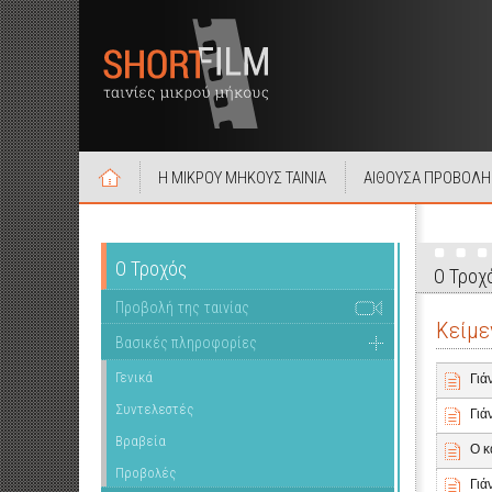
Η ΜΙΚΡΟΥ ΜΗΚΟΥΣ ΤΑΙΝΙΑ
ΑΙΘΟΥΣΑ ΠΡΟΒΟΛΗ
Ο Τροχός
Ο Τροχ
Προβολή της ταινίας
Κείμε
Βασικές πληροφορίες
Γενικά
Γιά
Συντελεστές
Γιά
Βραβεία
Ο κ
Προβολές
Γιά