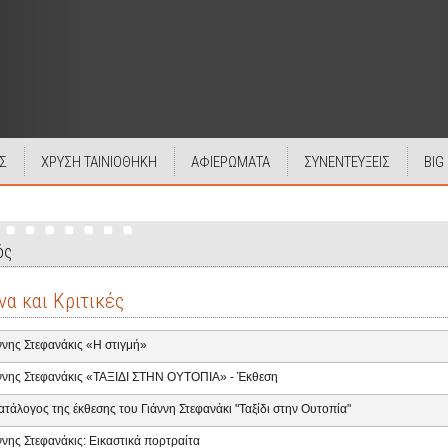
Σ
ΧΡΥΣΗ ΤΑΙΝΙΟΘΗΚΗ
ΑΦΙΕΡΩΜΑΤΑ
ΣΥΝΕΝΤΕΥΞΕΙΣ
BIG
ός
να και Κριτικές
ννης Στεφανάκις «Η στιγμή»
ννης Στεφανάκις «ΤΑΞΙΔΙ ΣΤΗΝ ΟΥΤΟΠΙΑ» - Έκθεση
ατάλογος της έκθεσης του Γιάννη Στεφανάκι "Ταξίδι στην Ουτοπία"
ννης Στεφανάκις: Εικαστικά πορτραίτα