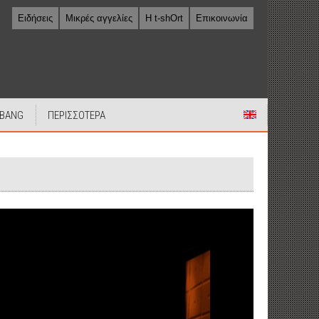
Ειδήσεις
Μικρές αγγελίες
Η t-shOrt
Επικοινωνία
 BANG
ΠΕΡΙΣΣΟΤΕΡΑ