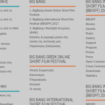
ΟΛΗΣ
BIG BANG
BIG BANG 
SHORT FIL
(BBISFF) 2
υς από τη
1. BigBang Greek Online Short Film
Festival
υς από τη
2. BigBang International Short Film
BBISFF
Festival (BBISFF) 2017
Movies
ους από το Web
3. BigBang / Φεστιβάλ Κοτρώνη
Awards
(ΦΦΚ)
Rules
nglish
Είσοδος & εγγραφή μελών στις
Gallery
ταινίες της συλλογής μας
Support
 ταινιών
Παραλληλες Εκδηλώσεις
Program
ινιών
Promo
BIG BANG GREEK ONLINE
Press
SHORT FILM FESTIVAL
Open Ceremo
ελών στις
Close Ceremo
 μας
Αίτηση Συμμετοχής
Downloads
μελών στη
Κανονισμός
Statistics
Πληροφορίες
Ιστορικό
ΘΗΚΗ
BIG BANG 
Οι ταινίες
SHORT FIL
(BBISFF) 2
ήκους της
BIG BANG INTERNATIONAL
SHORT FILM FESTIVAL
Ταινιοθήκη
BBISFF