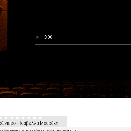
κά video - Ισαβέλλα Μαυράκη