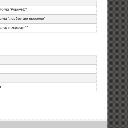
ταινία "Ρομάντζο"
ινία "...σε δεύτερο πρόσωπο"
ερινό τηλεφωνητή"
)