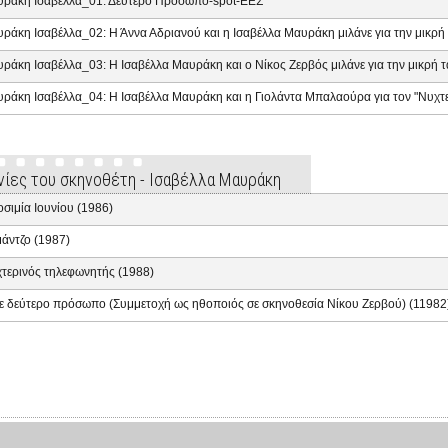
ράκη Ισαβέλλα_01: Δεύτερο Πρόσωπο-spot-ΕΕΣ
ράκη Ισαβέλλα_02: Η Άννα Αδριανού και η Ισαβέλλα Μαυράκη μιλάνε για την μικρή 
ράκη Ισαβέλλα_03: Η Ισαβέλλα Μαυράκη και ο Νίκος Ζερβός μιλάνε για την μικρή τα
ράκη Ισαβέλλα_04: Η Ισαβέλλα Μαυράκη και η Γιολάντα Μπαλαούρα για τον "Νυχτ
ινίες του σκηνοθέτη - Ισαβέλλα Μαυράκη
οσιμία Ιουνίου (1986)
άντζο (1987)
τερινός τηλεφωνητής (1988)
 σε δεύτερο πρόσωπο (Συμμετοχή ως ηθοποιός σε σκηνοθεσία Νίκου Ζερβού) (11982