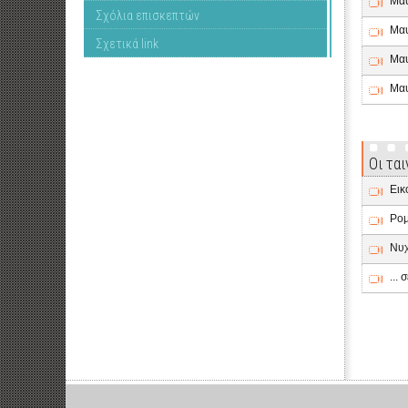
Μαυ
Σχόλια επισκεπτών
Μαυ
Σχετικά link
Μαυ
Μαυ
Οι τα
Εικ
Ρομ
Νυχ
...