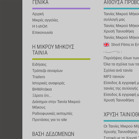
ΓΕΝΙΚΑ
ΑΙΘΟΥΣΑ ΠΡΟΒ
Αρχική
Ταινίες Μικρού Μήκο
συλλογή μας
Μικρές αγγελίες
Ταινίες Μικρού Μήκο
Η t-shOrt
Χρυσή Ταινιοθήκη
Επικοινωνία
Ταινίες Μικρού Μήκ
Short Films in E
Η ΜΙΚΡΟΥ ΜΗΚΟΥΣ
ΤΑΙΝΙΑ
Περιλήψεις όλων των
Όλα τα σχόλια των τα
Ειδήσεις
Σχόλια ανά ταινία
Τράπεζα σεναρίων
MP3 ταινιών
Trailers
Είσοδος & εγγραφή μ
Ιστορικές αναφορές
ταινίες της συλλογής
ΒΗΜΑτάκια
Είσοδος & εγγραφή 
Ξέρετε ότι...
Χρυσή Ταινιοθήκη
Διάσημοι στην Ταινία Μικρού
Μήκους
ΧΡΥΣΗ ΤΑΙΝΙΟ
Ραδιοφωνικές εκπομπές
Προτάσεις για το site
Οι Ταινίες Μικρού Μ
Χρυσής Ταινιοθήκης
ΒΑΣΗ ΔΕΔΟΜΕΝΩΝ
Σχετικά με τη Χρυσή 