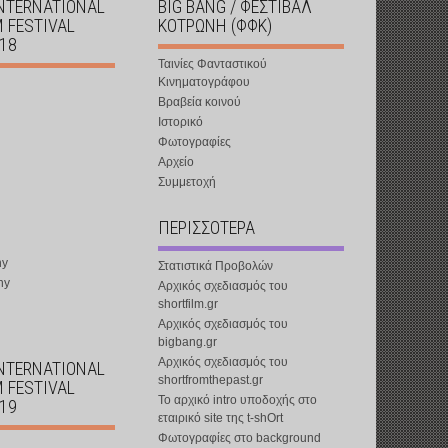
INTERNATIONAL
BIG BANG / ΦΕΣΤΙΒΑΛ
M FESTIVAL
ΚΟΤΡΩΝΗ (ΦΦΚ)
018
Ταινίες Φανταστικού
Κινηματογράφου
Βραβεία κοινού
Ιστορικό
Φωτογραφίες
Αρχείο
Συμμετοχή
ΠΕΡΙΣΣΟΤΕΡΑ
ny
Στατιστικά Προβολών
ny
Αρχικός σχεδιασμός του
shortfilm.gr
Αρχικός σχεδιασμός του
bigbang.gr
Αρχικός σχεδιασμός του
INTERNATIONAL
shortfromthepast.gr
M FESTIVAL
Το αρχικό intro υποδοχής στο
019
εταιρικό site της t-shOrt
Φωτογραφίες στο background