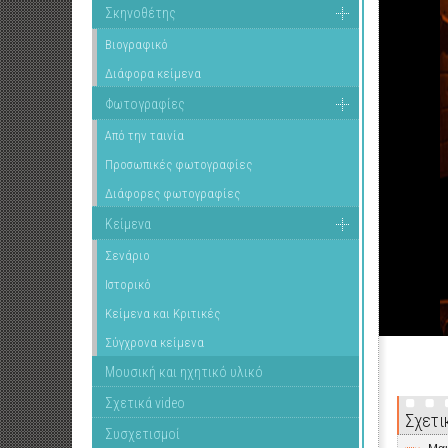
Σκηνοθέτης
Βιογραφικό
Διάφορα κείμενα
Φωτογραφίες
Από την ταινία
Προσωπικές φωτογραφίες
Διάφορες φωτογραφίες
Κείμενα
Σενάριο
Ιστορικό
Κείμενα και Κριτικές
Σύγχρονα κείμενα
Μουσική και ηχητικό υλικό
Σχετικά video
Σχετι
Συσχετισμοί