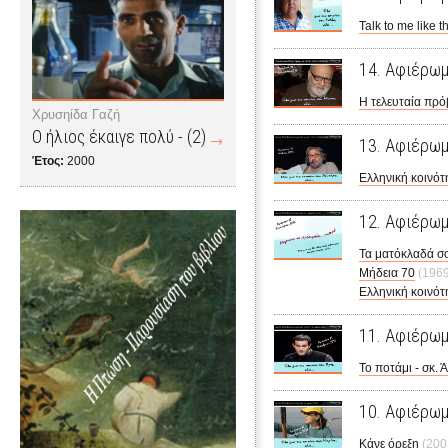
Talk to me like t
14. Αφιέρωμ
Η τελευταία πρ
Χρυσηίδα Γαζή
Ο ήλιος έκαιγε πολύ - (2)
13. Αφιέρω
Έτος:
2000
Ελληνική κοινότ
12. Αφιέρωμ
Τα ματόκλαδά σ
Μήδεια 70
(1969
Ελληνική κοινότ
11. Αφιέρω
Το ποτάμι - σκ
10. Αφιέρωμ
Κάνε όρεξη
(200