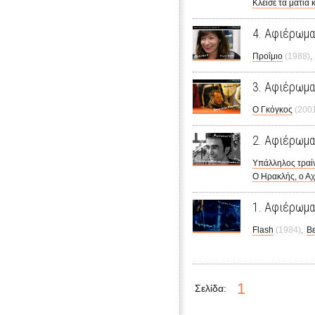
Κλείσε τα μάτια 
4. Αφιέρωμα
Προΐμιο
(1988)
3. Αφιέρωμα
Ο Γκόγκος
(200
2. Αφιέρωμα
Υπάλληλος τραί
Ο Ηρακλής, ο Αχ
1. Αφιέρωμα
Flash
(1984)
Β
1
Σελίδα: