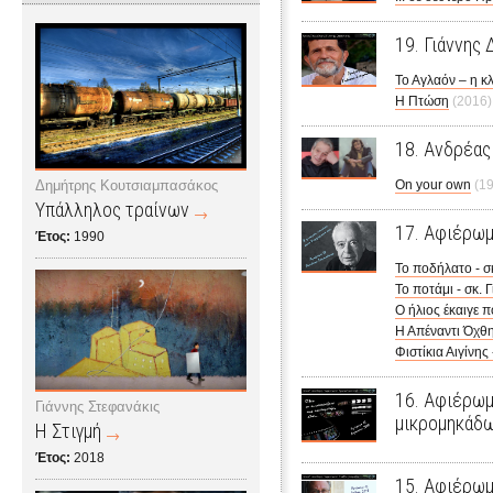
19. Γιάννης 
Το Αγλαόν – η κ
Η Πτώση
(2016)
18. Ανδρέα
Δημήτρης Κουτσιαμπασάκος
On your own
(1
Υπάλληλος τραίνων
17. Αφιέρωμ
Έτος:
1990
Το ποδήλατο - σ
Το ποτάμι - σκ.
Ο ήλιος έκαιγε π
Η Απέναντι Όχθη
Φιστίκια Αιγίνης
16. Αφιέρωμ
Γιάννης Στεφανάκις
μικρομηκάδω
Η Στιγμή
Έτος:
2018
15. Αφιέρωμ