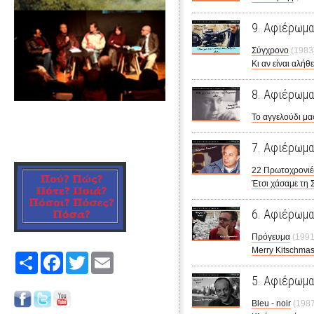
9. Αφιέρωμα
Σύγχρονο
(1983
Κι αν είναι αλήθε
8. Αφιέρωμα
Το αγγελούδι μα
7. Αφιέρωμα
22 Πρωτοχρονιέ
Έτσι χάσαμε τη
6. Αφιέρωμα
Πρόγευμα
(1991
Merry Kitschma
Share
Facebook
Twitter
Email
5. Αφιέρωμα
Bleu - noir
(1987