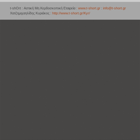
t-shOrt : Αστική Μη Κερδοσκοπική Εταιρεία :
www.t-short.gr
:
info@t-short.gr
Χατζημιχαηλίδης Κυριάκος :
http://www.t-short.gr/Kyr/