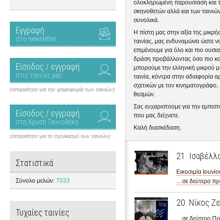
ολοκληρωμένη παρουσιάση και 
σκηνοθετών αλλά και των ταινιώ
συνολικά.
Εγγραφή
Η πίστη μας στην αξία της μικρή
στο newsletter
ταινίας, μας ενδυναμώνει ώστε ν
επιμένουμε για όλο και πιο ουσι
δράση προβάλλοντας όσο πιο κ
Είσοδος / εγγραφή
μπορούμε την ελληνική μικρού 
στις ταινίες μας
ταινία, κόντρα στην αδιαφορία α
σχετικών με τον κινηματογράφο,
(απαραίτητο για την ψηφοφορία των ταινιών)
θεσμών.
Σας ευχαριστούμε για την εμπισ
Είσοδος / εγγραφή
που μας δείχνετε.
στη Χρυσή Ταινιοθήκη
Καλή διασκέδαση.
(απαραίτητο για το σχολιασμό των ταινιών)
21. Ισαβέλλ
Στατιστικά
Εικοσιμία Ιουνίο
Σύνολο μελών:
7033
... σε δεύτερο 
20. Νίκος Ζ
Τυχαίες ταινίες
... σε δεύτερο 