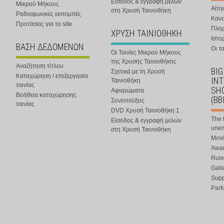
Είσοδος & εγγραφή μελών
Μικρού Μήκους
Αίτη
στη Χρυσή Ταινιοθήκη
Ραδιοφωνικές εκπομπές
Κανο
Προτάσεις για το site
Πλη
ΧΡΥΣΗ ΤΑΙΝΙΟΘΗΚΗ
Ιστο
ΒΑΣΗ ΔΕΔΟΜΕΝΩΝ
Οι τα
Οι Ταινίες Μικρού Μήκους
της Χρυσής Ταινιοθήκης
Αναζήτηση τίτλου
BIG
Σχετικά με τη Χρυσή
Καταχώρηση / επεξεργασία
IN
Ταινιοθήκη
ταινίας
SHO
Αφιερώματα
Βοήθεια καταχώρησης
(BB
Συνεντεύξεις
ταινίας
DVD Χρυσή Ταινιοθήκη 1
The 
Είσοδος & εγγραφή μελών
une
στη Χρυσή Ταινιοθήκη
Movi
Awar
Rule
Gall
Supp
Part