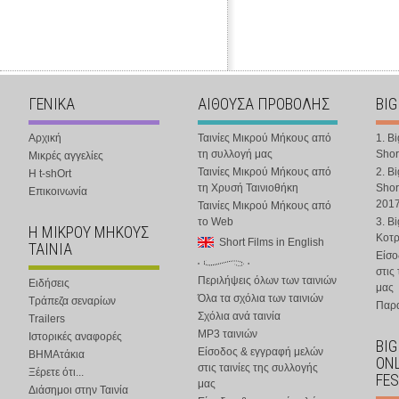
ΓΕΝΙΚΑ
ΑΙΘΟΥΣΑ ΠΡΟΒΟΛΗΣ
BIG
Αρχική
Ταινίες Μικρού Μήκους από
1. B
τη συλλογή μας
Shor
Μικρές αγγελίες
Ταινίες Μικρού Μήκους από
2. B
Η t-shOrt
τη Χρυσή Ταινιοθήκη
Shor
Επικοινωνία
201
Ταινίες Μικρού Μήκους από
το Web
3. B
Η ΜΙΚΡΟΥ ΜΗΚΟΥΣ
Κοτ
Short Films in English
ΤΑΙΝΙΑ
Είσο
στις
Περιλήψεις όλων των ταινιών
Ειδήσεις
μας
Όλα τα σχόλια των ταινιών
Τράπεζα σεναρίων
Παρα
Σχόλια ανά ταινία
Trailers
MP3 ταινιών
Ιστορικές αναφορές
BIG
Είσοδος & εγγραφή μελών
ΒΗΜΑτάκια
ONL
στις ταινίες της συλλογής
Ξέρετε ότι...
FES
μας
Διάσημοι στην Ταινία