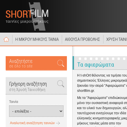
Η ΜΙΚΡΟΥ ΜΗΚΟΥΣ ΤΑΙΝΙΑ
ΑΙΘΟΥΣΑ ΠΡΟΒΟΛΗΣ
ΧΡΥΣΗ ΤΑΙΝ
Αναζητήστε
Τα αφιερώματα
σε όλο το site
Η t-shOrt θέλοντας να τιμήσει το
σημαντικούς Έλληνες μικρομηκά
Γρήγορη αναζήτηση
ξεκινάει την σειρά "Αφιερώματα" 
στη Χρυσή Ταινιοθήκη
shortfilm.gr.
Με τα "Αφιερώματα" επιδιώκουμε
Ταινία
μόνο την ουσιαστική αναφορά σ
και το υλικό των δημιουργών, αλ
ταυτόχρονα ενισχύουμε την ιδέα
ελληνικής κινηματογραφικής μικ
Αναλυτική αναζήτηση ταινιών
μήκους ταινίας μέσα απο την