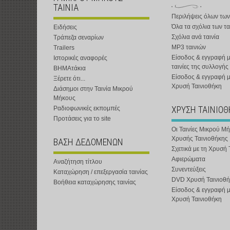
ΤΑΙΝΙΑ
Περιλήψεις όλων των
Όλα τα σχόλια των τα
Ειδήσεις
Σχόλια ανά ταινία
Τράπεζα σεναρίων
MP3 ταινιών
Trailers
Είσοδος & εγγραφή μ
Ιστορικές αναφορές
ταινίες της συλλογής
ΒΗΜΑτάκια
Είσοδος & εγγραφή 
Ξέρετε ότι...
Χρυσή Ταινιοθήκη
Διάσημοι στην Ταινία Μικρού
Μήκους
ΧΡΥΣΗ ΤΑΙΝΙΟ
Ραδιοφωνικές εκπομπές
Προτάσεις για το site
Οι Ταινίες Μικρού Μ
Χρυσής Ταινιοθήκης
ΒΑΣΗ ΔΕΔΟΜΕΝΩΝ
Σχετικά με τη Χρυσή 
Αφιερώματα
Αναζήτηση τίτλου
Συνεντεύξεις
Καταχώρηση / επεξεργασία ταινίας
DVD Χρυσή Ταινιοθή
Βοήθεια καταχώρησης ταινίας
Είσοδος & εγγραφή 
Χρυσή Ταινιοθήκη