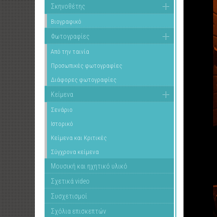
Σκηνοθέτης
Βιογραφικό
Φωτογραφίες
Από την ταινία
Προσωπικές φωτογραφίες
Διάφορες φωτογραφίες
Κείμενα
Σενάριο
Ιστορικό
Κείμενα και Κριτικές
Σύγχρονα κείμενα
Μουσική και ηχητικό υλικό
Σχετικά video
Συσχετισμοί
Σχόλια επισκεπτών