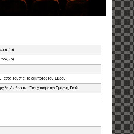
μέρος 1ο)
μέρος 2ο)
τα, Τάσος Τούσης, Το σαμποτάζ του Έβρου
ρχίζει, Διαδρομές, Έτσι χάσαμε την Σμύρνη, Γκάζι