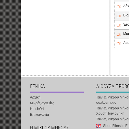
Λάκ
Βιο
Έτσ
Μια
Δια
ΓΕΝΙΚΑ
ΑΙΘΟΥΣΑ ΠΡΟΒ
Αρχική
Ταινίες Μικρού Μήκο
συλλογή μας
Μικρές αγγελίες
Ταινίες Μικρού Μήκο
Η t-shOrt
Χρυσή Ταινιοθήκη
Επικοινωνία
Ταινίες Μικρού Μήκ
Short Films in E
Η ΜΙΚΡΟΥ ΜΗΚΟΥΣ