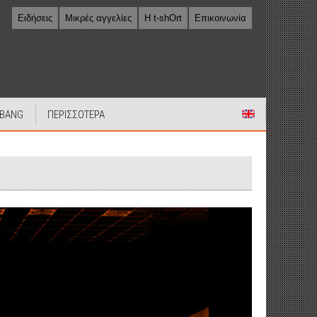
Ειδήσεις
Μικρές αγγελίες
Η t-shOrt
Επικοινωνία
 BANG
ΠΕΡΙΣΣΟΤΕΡΑ