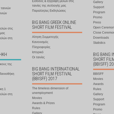
Είσοδος & εγγραφή μελών στις
Gallery
ταινίες της συλλογής μας
Support
 ταινιών
Παραλληλες Εκδηλώσεις
Program
ινιών
Promo
BIG BANG GREEK ONLINE
Press
SHORT FILM FESTIVAL
Open Ceremo
ελών στις
Close Ceremo
 μας
Αίτηση Συμμετοχής
Downloads
μελών στη
Κανονισμός
Statistics
Πληροφορίες
Ιστορικό
ΘΗΚΗ
BIG BANG 
Οι ταινίες
SHORT FIL
(BBISFF) 2
ήκους της
BIG BANG INTERNATIONAL
SHORT FILM FESTIVAL
Ταινιοθήκη
BBISFF
(BBISFF) 2017
Movies
Awards
The timeless dimension of
κη 1
Rules
unemployment
μελών στη
Gallery
Movies
Support
Awards & Prizes
Program
Rules
Promo
Gallery