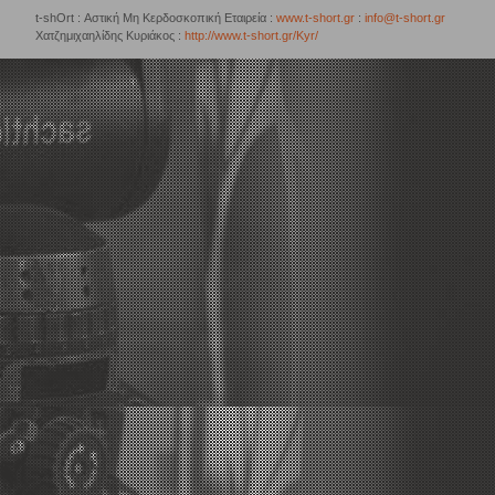
t-shOrt : Αστική Μη Κερδοσκοπική Εταιρεία :
www.t-short.gr
:
info@t-short.gr
Χατζημιχαηλίδης Κυριάκος :
http://www.t-short.gr/Kyr/