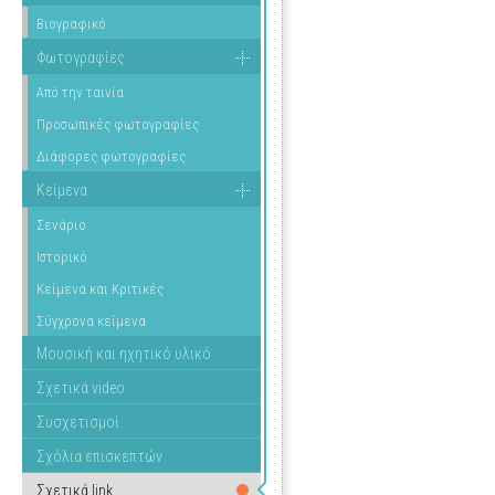
Βιογραφικό
Φωτογραφίες
Από την ταινία
Προσωπικές φωτογραφίες
Διάφορες φωτογραφίες
Κείμενα
Σενάριο
Ιστορικό
Κείμενα και Κριτικές
Σύγχρονα κείμενα
Μουσική και ηχητικό υλικό
Σχετικά video
Συσχετισμοί
Σχόλια επισκεπτών
Σχετικά link