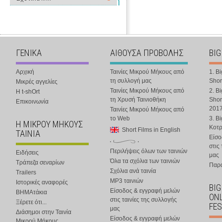
ΓΕΝΙΚΑ
ΑΙΘΟΥΣΑ ΠΡΟΒΟΛΗΣ
BIG
Αρχική
Ταινίες Μικρού Μήκους από
1. B
τη συλλογή μας
Shor
Μικρές αγγελίες
Ταινίες Μικρού Μήκους από
2. B
Η t-shOrt
τη Χρυσή Ταινιοθήκη
Shor
Επικοινωνία
201
Ταινίες Μικρού Μήκους από
το Web
3. B
Η ΜΙΚΡΟΥ ΜΗΚΟΥΣ
Κοτ
Short Films in English
ΤΑΙΝΙΑ
Είσο
στις
Περιλήψεις όλων των ταινιών
Ειδήσεις
μας
Όλα τα σχόλια των ταινιών
Τράπεζα σεναρίων
Παρα
Σχόλια ανά ταινία
Trailers
MP3 ταινιών
Ιστορικές αναφορές
BIG
Είσοδος & εγγραφή μελών
ΒΗΜΑτάκια
ONL
στις ταινίες της συλλογής
Ξέρετε ότι...
FES
μας
Διάσημοι στην Ταινία
Είσοδος & εγγραφή μελών
Μικρού Μήκους