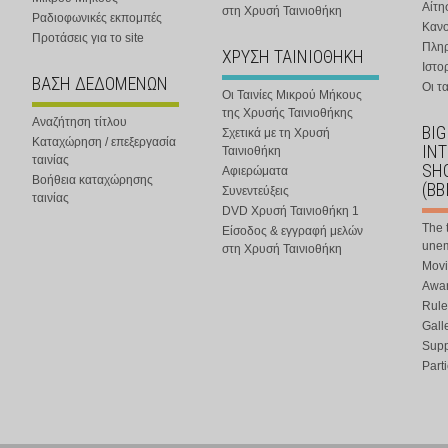
Αίτη
στη Χρυσή Ταινιοθήκη
Ραδιοφωνικές εκπομπές
Κανο
Προτάσεις για το site
Πλη
ΧΡΥΣΗ ΤΑΙΝΙΟΘΗΚΗ
Ιστο
ΒΑΣΗ ΔΕΔΟΜΕΝΩΝ
Οι τα
Οι Ταινίες Μικρού Μήκους
της Χρυσής Ταινιοθήκης
Αναζήτηση τίτλου
BIG
Σχετικά με τη Χρυσή
Καταχώρηση / επεξεργασία
IN
Ταινιοθήκη
ταινίας
SHO
Αφιερώματα
Βοήθεια καταχώρησης
(BB
Συνεντεύξεις
ταινίας
DVD Χρυσή Ταινιοθήκη 1
The 
Είσοδος & εγγραφή μελών
une
στη Χρυσή Ταινιοθήκη
Movi
Awar
Rule
Gall
Supp
Part