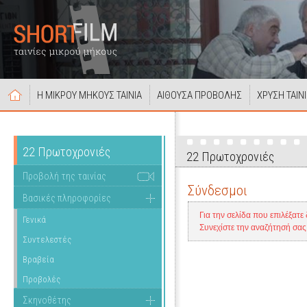
Η ΜΙΚΡΟΥ ΜΗΚΟΥΣ ΤΑΙΝΙΑ
ΑΙΘΟΥΣΑ ΠΡΟΒΟΛΗΣ
ΧΡΥΣΗ ΤΑΙΝ
22 Πρωτοχρονιές
22 Πρωτοχρονιές
Προβολή της ταινίας
Σύνδεσμοι
Βασικές πληροφορίες
Για την σελίδα που επιλέξατε
Γενικά
Συνεχίστε την αναζήτησή σα
Συντελεστές
Βραβεία
Προβολές
Σκηνοθέτης