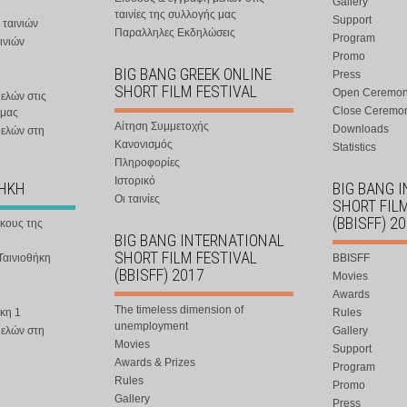
Gallery
ταινίες της συλλογής μας
Support
 ταινιών
Παραλληλες Εκδηλώσεις
Program
ινιών
Promo
BIG BANG GREEK ONLINE
Press
SHORT FILM FESTIVAL
Open Ceremo
ελών στις
Close Ceremo
 μας
Αίτηση Συμμετοχής
Downloads
μελών στη
Κανονισμός
Statistics
Πληροφορίες
Ιστορικό
ΘΗΚΗ
BIG BANG 
Οι ταινίες
SHORT FIL
(BBISFF) 2
ήκους της
BIG BANG INTERNATIONAL
SHORT FILM FESTIVAL
Ταινιοθήκη
BBISFF
(BBISFF) 2017
Movies
Awards
The timeless dimension of
κη 1
Rules
unemployment
μελών στη
Gallery
Movies
Support
Awards & Prizes
Program
Rules
Promo
Gallery
Press