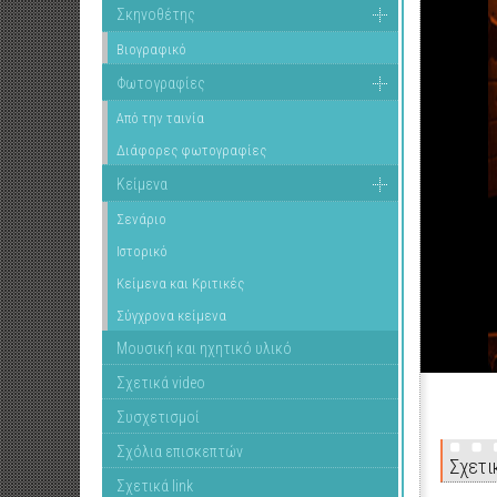
Σκηνοθέτης
Βιογραφικό
Φωτογραφίες
Από την ταινία
Διάφορες φωτογραφίες
Κείμενα
Σενάριο
Ιστορικό
Κείμενα και Κριτικές
Σύγχρονα κείμενα
Μουσική και ηχητικό υλικό
Σχετικά video
Συσχετισμοί
Σχόλια επισκεπτών
Σχετι
Σχετικά link