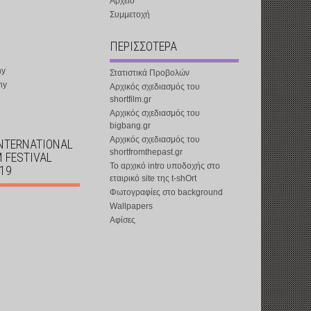
Αρχείο
Συμμετοχή
ΠΕΡΙΣΣΟΤΕΡΑ
ny
Στατιστικά Προβολών
ny
Αρχικός σχεδιασμός του
shortfilm.gr
Αρχικός σχεδιασμός του
bigbang.gr
Αρχικός σχεδιασμός του
INTERNATIONAL
shortfromthepast.gr
M FESTIVAL
Το αρχικό intro υποδοχής στο
019
εταιρικό site της t-shOrt
Φωτογραφίες στο background
Wallpapers
Αφίσες