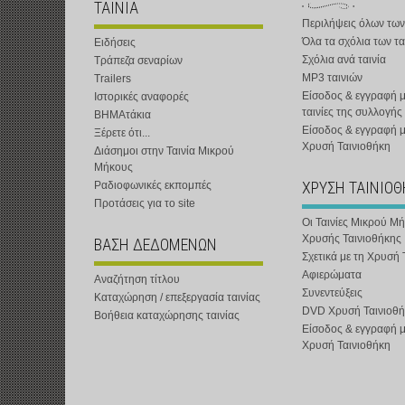
ΤΑΙΝΙΑ
Περιλήψεις όλων των
Όλα τα σχόλια των τα
Ειδήσεις
Σχόλια ανά ταινία
Τράπεζα σεναρίων
MP3 ταινιών
Trailers
Είσοδος & εγγραφή μ
Ιστορικές αναφορές
ταινίες της συλλογής
ΒΗΜΑτάκια
Είσοδος & εγγραφή 
Ξέρετε ότι...
Χρυσή Ταινιοθήκη
Διάσημοι στην Ταινία Μικρού
Μήκους
ΧΡΥΣΗ ΤΑΙΝΙΟ
Ραδιοφωνικές εκπομπές
Προτάσεις για το site
Οι Ταινίες Μικρού Μ
Χρυσής Ταινιοθήκης
ΒΑΣΗ ΔΕΔΟΜΕΝΩΝ
Σχετικά με τη Χρυσή 
Αφιερώματα
Αναζήτηση τίτλου
Συνεντεύξεις
Καταχώρηση / επεξεργασία ταινίας
DVD Χρυσή Ταινιοθή
Βοήθεια καταχώρησης ταινίας
Είσοδος & εγγραφή 
Χρυσή Ταινιοθήκη