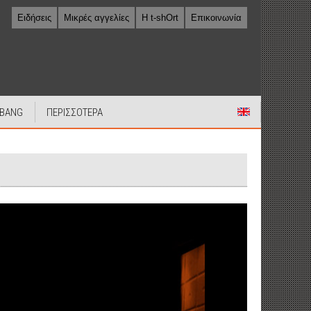
Ειδήσεις
Μικρές αγγελίες
Η t-shOrt
Επικοινωνία
 BANG
ΠΕΡΙΣΣΟΤΕΡΑ