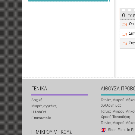
Οι τα
On 
Στη
Στη
ΓΕΝΙΚΑ
ΑΙΘΟΥΣΑ ΠΡΟΒ
Αρχική
Ταινίες Μικρού Μήκο
συλλογή μας
Μικρές αγγελίες
Ταινίες Μικρού Μήκο
Η t-shOrt
Χρυσή Ταινιοθήκη
Επικοινωνία
Ταινίες Μικρού Μήκ
Short Films in E
Η ΜΙΚΡΟΥ ΜΗΚΟΥΣ