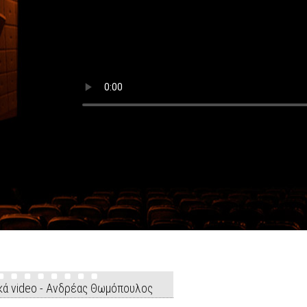
κά video - Ανδρέας Θωμόπουλος