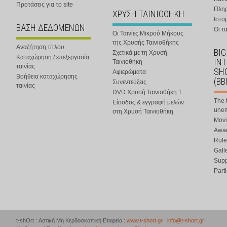
Προτάσεις για το site
Πλη
ΧΡΥΣΗ ΤΑΙΝΙΟΘΗΚΗ
Ιστο
ΒΑΣΗ ΔΕΔΟΜΕΝΩΝ
Οι τα
Οι Ταινίες Μικρού Μήκους
της Χρυσής Ταινιοθήκης
Αναζήτηση τίτλου
BIG
Σχετικά με τη Χρυσή
Καταχώρηση / επεξεργασία
IN
Ταινιοθήκη
ταινίας
SHO
Αφιερώματα
Βοήθεια καταχώρησης
(BB
Συνεντεύξεις
ταινίας
DVD Χρυσή Ταινιοθήκη 1
The 
Είσοδος & εγγραφή μελών
une
στη Χρυσή Ταινιοθήκη
Movi
Awar
Rule
Gall
Supp
Part
t-shOrt : Αστική Μη Κερδοσκοπική Εταιρεία :
www.t-short.gr
:
info@t-short.gr