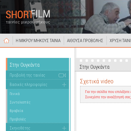
Η ΜΙΚΡΟΥ ΜΗΚΟΥΣ ΤΑΙΝΙΑ
ΑΙΘΟΥΣΑ ΠΡΟΒΟΛΗΣ
ΧΡΥΣΗ ΤΑΙΝ
Στην Ουγκάντα
Στην Ουγκάντα
Προβολή της ταινίας
Σχετικά video
Βασικές πληροφορίες
Για την σελίδα που επιλέξατε
Γενικά
Συνεχίστε την αναζήτησή σα
Συντελεστές
Βραβεία
Προβολές
Σκηνοθέτης