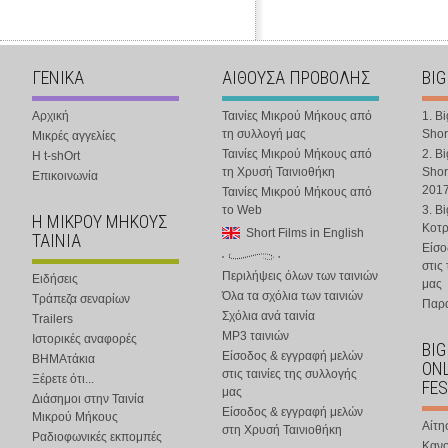
ΓΕΝΙΚΑ
ΑΙΘΟΥΣΑ ΠΡΟΒΟΛΗΣ
BIG
Αρχική
Ταινίες Μικρού Μήκους από
1. B
τη συλλογή μας
Shor
Μικρές αγγελίες
Ταινίες Μικρού Μήκους από
2. B
Η t-shOrt
τη Χρυσή Ταινιοθήκη
Shor
Επικοινωνία
201
Ταινίες Μικρού Μήκους από
το Web
3. B
Η ΜΙΚΡΟΥ ΜΗΚΟΥΣ
Κοτ
Short Films in English
ΤΑΙΝΙΑ
Είσο
στις
Περιλήψεις όλων των ταινιών
Ειδήσεις
μας
Όλα τα σχόλια των ταινιών
Τράπεζα σεναρίων
Παρα
Σχόλια ανά ταινία
Trailers
MP3 ταινιών
Ιστορικές αναφορές
BIG
Είσοδος & εγγραφή μελών
ΒΗΜΑτάκια
ONL
στις ταινίες της συλλογής
Ξέρετε ότι...
FES
μας
Διάσημοι στην Ταινία
Είσοδος & εγγραφή μελών
Μικρού Μήκους
Αίτη
στη Χρυσή Ταινιοθήκη
Ραδιοφωνικές εκπομπές
Κανο