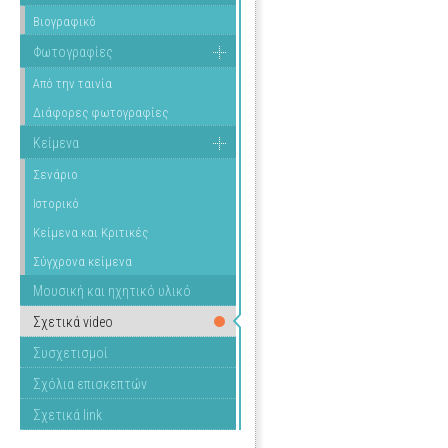
Βιογραφικό
Φωτογραφίες
Από την ταινία
Διάφορες φωτογραφίες
Κείμενα
Σενάριο
Ιστορικό
Κείμενα και Κριτικές
Σύγχρονα κείμενα
Μουσική και ηχητικό υλικό
Σχετικά video
Συσχετισμοί
Σχόλια επισκεπτών
Σχετικά link