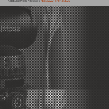
Χατζημιχαηλίδης Κυριάκος :
http://www.t-short.gr/Kyr/