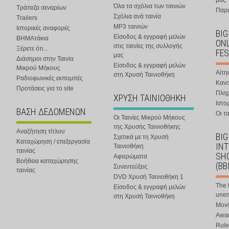
μας
Όλα τα σχόλια των ταινιών
Τράπεζα σεναρίων
Παρα
Σχόλια ανά ταινία
Trailers
MP3 ταινιών
Ιστορικές αναφορές
BIG
Είσοδος & εγγραφή μελών
ΒΗΜΑτάκια
ONL
στις ταινίες της συλλογής
Ξέρετε ότι...
FES
μας
Διάσημοι στην Ταινία
Είσοδος & εγγραφή μελών
Μικρού Μήκους
Αίτη
στη Χρυσή Ταινιοθήκη
Ραδιοφωνικές εκπομπές
Κανο
Προτάσεις για το site
Πλη
ΧΡΥΣΗ ΤΑΙΝΙΟΘΗΚΗ
Ιστο
ΒΑΣΗ ΔΕΔΟΜΕΝΩΝ
Οι τα
Οι Ταινίες Μικρού Μήκους
της Χρυσής Ταινιοθήκης
Αναζήτηση τίτλου
BIG
Σχετικά με τη Χρυσή
Καταχώρηση / επεξεργασία
IN
Ταινιοθήκη
ταινίας
SHO
Αφιερώματα
Βοήθεια καταχώρησης
(BB
Συνεντεύξεις
ταινίας
DVD Χρυσή Ταινιοθήκη 1
The 
Είσοδος & εγγραφή μελών
une
στη Χρυσή Ταινιοθήκη
Movi
Awar
Rule