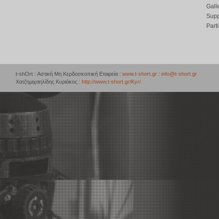
Gall
Supp
Part
t-shOrt : Αστική Μη Κερδοσκοπική Εταιρεία :
www.t-short.gr
:
info@t-short.gr
Χατζημιχαηλίδης Κυριάκος :
http://www.t-short.gr/Kyr/