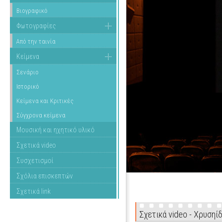
Βιογραφικό
Φωτογραφίες
Από την ταινία
Κείμενα
Σενάριο
Ιστορικό
Κείμενα και Κριτικές
Σύγχρονα κείμενα
Μουσική και ηχητικό υλικό
Σχετικά video
Συσχετισμοί
Σχόλια επισκεπτών
Σχετικά link
Σχετικά video - Χρυσηίδ