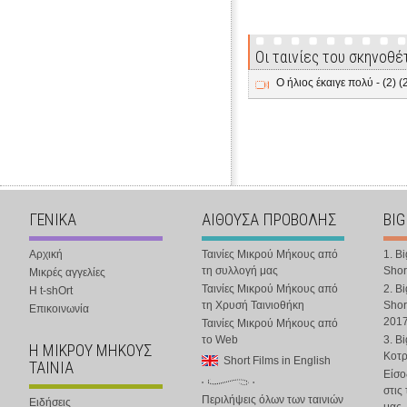
Οι ταινίες του σκηνοθέ
Ο ήλιος έκαιγε πολύ - (2) 
ΓΕΝΙΚΑ
ΑΙΘΟΥΣΑ ΠΡΟΒΟΛΗΣ
BIG
Αρχική
Ταινίες Μικρού Μήκους από
1. B
τη συλλογή μας
Shor
Μικρές αγγελίες
Ταινίες Μικρού Μήκους από
2. B
Η t-shOrt
τη Χρυσή Ταινιοθήκη
Shor
Επικοινωνία
201
Ταινίες Μικρού Μήκους από
το Web
3. B
Η ΜΙΚΡΟΥ ΜΗΚΟΥΣ
Κοτ
Short Films in English
ΤΑΙΝΙΑ
Είσο
στις
Περιλήψεις όλων των ταινιών
Ειδήσεις