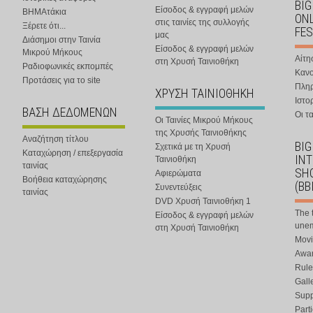
BIG
Είσοδος & εγγραφή μελών
ΒΗΜΑτάκια
ONL
στις ταινίες της συλλογής
Ξέρετε ότι...
FES
μας
Διάσημοι στην Ταινία
Είσοδος & εγγραφή μελών
Μικρού Μήκους
Αίτη
στη Χρυσή Ταινιοθήκη
Ραδιοφωνικές εκπομπές
Κανο
Προτάσεις για το site
Πλη
ΧΡΥΣΗ ΤΑΙΝΙΟΘΗΚΗ
Ιστο
ΒΑΣΗ ΔΕΔΟΜΕΝΩΝ
Οι τα
Οι Ταινίες Μικρού Μήκους
της Χρυσής Ταινιοθήκης
Αναζήτηση τίτλου
BIG
Σχετικά με τη Χρυσή
Καταχώρηση / επεξεργασία
IN
Ταινιοθήκη
ταινίας
SHO
Αφιερώματα
Βοήθεια καταχώρησης
(BB
Συνεντεύξεις
ταινίας
DVD Χρυσή Ταινιοθήκη 1
The 
Είσοδος & εγγραφή μελών
une
στη Χρυσή Ταινιοθήκη
Movi
Awar
Rule
Gall
Supp
Part