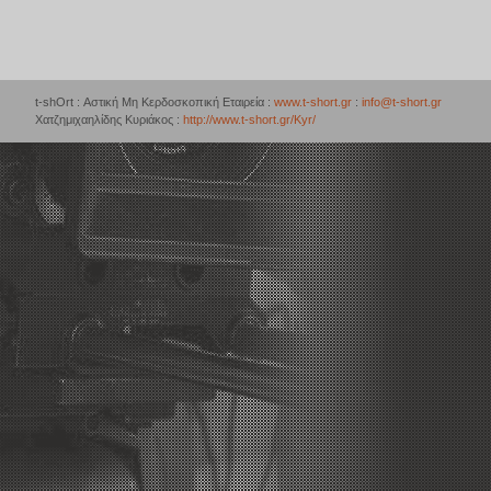
t-shOrt : Αστική Μη Κερδοσκοπική Εταιρεία :
www.t-short.gr
:
info@t-short.gr
Χατζημιχαηλίδης Κυριάκος :
http://www.t-short.gr/Kyr/