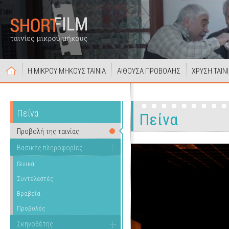
Η ΜΙΚΡΟΥ ΜΗΚΟΥΣ ΤΑΙΝΙΑ
ΑΙΘΟΥΣΑ ΠΡΟΒΟΛΗΣ
ΧΡΥΣΗ ΤΑΙΝ
Πείνα
Πείνα
Προβολή της ταινίας
Βασικές πληροφορίες
Γενικά
Συντελεστές
Βραβεία
Προβολές
Σκηνοθέτης