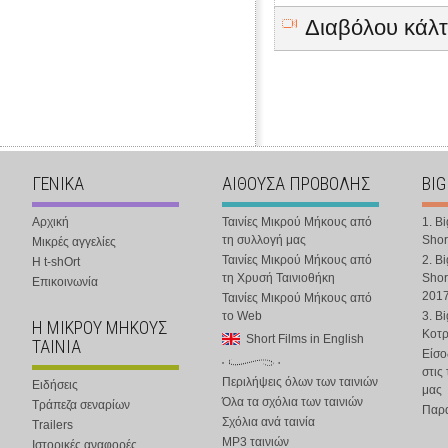
Διαβόλου κάλτ
ΓΕΝΙΚΑ
ΑΙΘΟΥΣΑ ΠΡΟΒΟΛΗΣ
BIG
Αρχική
Ταινίες Μικρού Μήκους από
1. B
τη συλλογή μας
Shor
Μικρές αγγελίες
Ταινίες Μικρού Μήκους από
2. B
Η t-shOrt
τη Χρυσή Ταινιοθήκη
Shor
Επικοινωνία
201
Ταινίες Μικρού Μήκους από
το Web
3. B
Η ΜΙΚΡΟΥ ΜΗΚΟΥΣ
Κοτ
Short Films in English
ΤΑΙΝΙΑ
Είσο
στις
Περιλήψεις όλων των ταινιών
Ειδήσεις
μας
Όλα τα σχόλια των ταινιών
Τράπεζα σεναρίων
Παρα
Σχόλια ανά ταινία
Trailers
MP3 ταινιών
Ιστορικές αναφορές