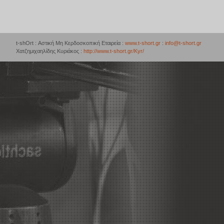
t-shOrt : Αστική Μη Κερδοσκοπική Εταιρεία :
www.t-short.gr
:
info@t-short.gr
Χατζημιχαηλίδης Κυριάκος :
http://www.t-short.gr/Kyr/