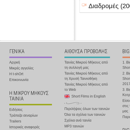
Διαδρομές (20
ΓΕΝΙΚΑ
ΑΙΘΟΥΣΑ ΠΡΟΒΟΛΗΣ
BIG
Αρχική
Ταινίες Μικρού Μήκους από
1. B
τη συλλογή μας
Shor
Μικρές αγγελίες
Ταινίες Μικρού Μήκους από
2. B
Η t-shOrt
τη Χρυσή Ταινιοθήκη
Shor
Επικοινωνία
201
Ταινίες Μικρού Μήκους από
το Web
3. B
Η ΜΙΚΡΟΥ ΜΗΚΟΥΣ
Κοτ
Short Films in English
ΤΑΙΝΙΑ
Είσο
στις
Περιλήψεις όλων των ταινιών
Ειδήσεις
μας
Όλα τα σχόλια των ταινιών
Τράπεζα σεναρίων
Παρα
Σχόλια ανά ταινία
Trailers
MP3 ταινιών
Ιστορικές αναφορές