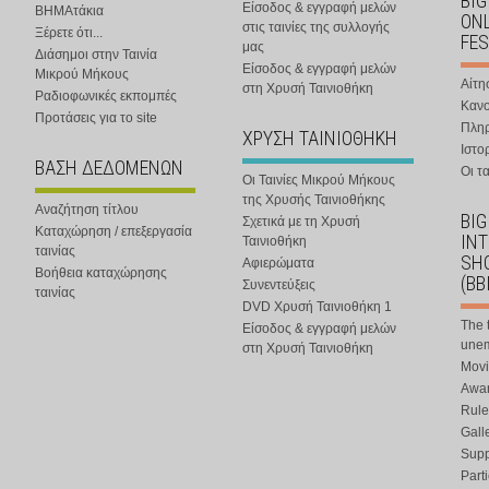
BIG
Είσοδος & εγγραφή μελών
ΒΗΜΑτάκια
ONL
στις ταινίες της συλλογής
Ξέρετε ότι...
FES
μας
Διάσημοι στην Ταινία
Είσοδος & εγγραφή μελών
Μικρού Μήκους
Αίτη
στη Χρυσή Ταινιοθήκη
Ραδιοφωνικές εκπομπές
Κανο
Προτάσεις για το site
Πλη
ΧΡΥΣΗ ΤΑΙΝΙΟΘΗΚΗ
Ιστο
ΒΑΣΗ ΔΕΔΟΜΕΝΩΝ
Οι τα
Οι Ταινίες Μικρού Μήκους
της Χρυσής Ταινιοθήκης
Αναζήτηση τίτλου
BIG
Σχετικά με τη Χρυσή
Καταχώρηση / επεξεργασία
IN
Ταινιοθήκη
ταινίας
SHO
Αφιερώματα
Βοήθεια καταχώρησης
(BB
Συνεντεύξεις
ταινίας
DVD Χρυσή Ταινιοθήκη 1
The 
Είσοδος & εγγραφή μελών
une
στη Χρυσή Ταινιοθήκη
Movi
Awar
Rule
Gall
Supp
Part