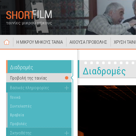
Η ΜΙΚΡΟΥ ΜΗΚΟΥΣ ΤΑΙΝΙΑ
ΑΙΘΟΥΣΑ ΠΡΟΒΟΛΗΣ
ΧΡΥΣΗ ΤΑΙΝ
Διαδρομές
Διαδρομές
Προβολή της ταινίας
Βασικές πληροφορίες
Γενικά
Συντελεστές
Βραβεία
Προβολές
Σκηνοθέτης