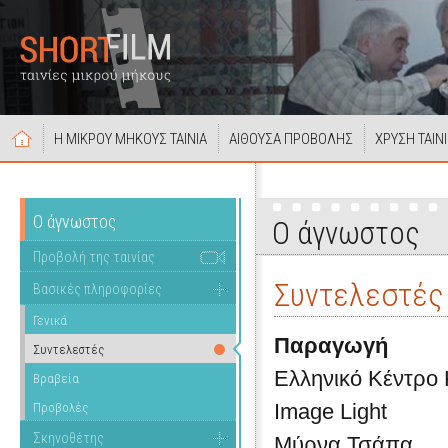
Η ΜΙΚΡΟΥ ΜΗΚΟΥΣ ΤΑΙΝΙΑ
ΑΙΘΟΥΣΑ ΠΡΟΒΟΛΗΣ
ΧΡΥΣΗ ΤΑΙΝ
Ο άγνωστος
Ο άγνωστος
Προβολή της ταινίας
Συντελεστές
Βασικές πληροφορίες
Γενικά
Παραγωγή
Συντελεστές
Ελληνικό Κέντρο
Βραβεία
Image Light
Προβολές
Σκηνοθέτης
Μύρνα Τσάπα