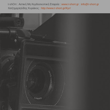
t-shOrt : Αστική Μη Κερδοσκοπική Εταιρεία :
www.t-short.gr
:
info@t-short.gr
Χατζημιχαηλίδης Κυριάκος :
http://www.t-short.gr/Kyr/