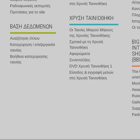
Αίτη
στη Χρυσή Ταινιοθήκη
Ραδιοφωνικές εκπομπές
Κανο
Προτάσεις για το site
Πλη
ΧΡΥΣΗ ΤΑΙΝΙΟΘΗΚΗ
Ιστο
ΒΑΣΗ ΔΕΔΟΜΕΝΩΝ
Οι τα
Οι Ταινίες Μικρού Μήκους
της Χρυσής Ταινιοθήκης
Αναζήτηση τίτλου
BIG
Σχετικά με τη Χρυσή
Καταχώρηση / επεξεργασία
IN
Ταινιοθήκη
ταινίας
SHO
Αφιερώματα
Βοήθεια καταχώρησης
(BB
Συνεντεύξεις
ταινίας
DVD Χρυσή Ταινιοθήκη 1
The 
Είσοδος & εγγραφή μελών
une
στη Χρυσή Ταινιοθήκη
Movi
Awar
Rule
Gall
Supp
Part