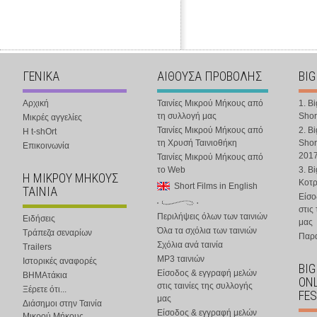
ΓΕΝΙΚΑ
ΑΙΘΟΥΣΑ ΠΡΟΒΟΛΗΣ
BIG
Αρχική
Ταινίες Μικρού Μήκους από
1. B
τη συλλογή μας
Shor
Μικρές αγγελίες
Ταινίες Μικρού Μήκους από
2. B
Η t-shOrt
τη Χρυσή Ταινιοθήκη
Shor
Επικοινωνία
201
Ταινίες Μικρού Μήκους από
το Web
3. B
Η ΜΙΚΡΟΥ ΜΗΚΟΥΣ
Κοτ
Short Films in English
ΤΑΙΝΙΑ
Είσο
στις
Περιλήψεις όλων των ταινιών
Ειδήσεις
μας
Όλα τα σχόλια των ταινιών
Τράπεζα σεναρίων
Παρα
Σχόλια ανά ταινία
Trailers
MP3 ταινιών
Ιστορικές αναφορές
BIG
Είσοδος & εγγραφή μελών
ΒΗΜΑτάκια
ONL
στις ταινίες της συλλογής
Ξέρετε ότι...
FES
μας
Διάσημοι στην Ταινία
Είσοδος & εγγραφή μελών
Μικρού Μήκους