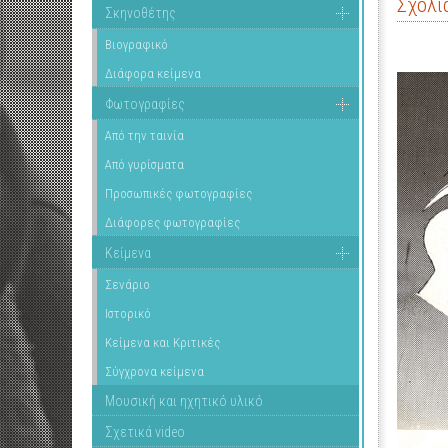
Σχόλι
Σκηνοθέτης
Βιογραφικό
Διάφορα κείμενα
Φωτογραφίες
Από την ταινία
Από γυρίσματα
Προσωπικές φωτογραφίες
Διάφορες φωτογραφίες
Κείμενα
Σενάριο
Ιστορικό
Κείμενα και Κριτικές
Σύγχρονα κείμενα
Μουσική και ηχητικό υλικό
Σχετικά video