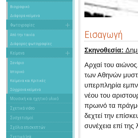
Βιογραφικό
Διάφορα κείμενα
Φωτογραφίες
Εισαγωγή
Από την ταινία
Διάφορες φωτογραφίες
Σκηνοθεσία:
Δημ
Κείμενα
Σενάριο
Αρχαί του αιώνος
Ιστορικό
των Αθηνών μυστ
Κείμενα και Κριτικές
υπερπληρία εμπνε
Σύγχρονα κείμενα
νέου του αριστου
Μουσική και ηχητικό υλικό
πρωινό τα πράγμ
Σχετικά video
δεχτεί την επίσκ
Συσχετισμοί
συνέχεια επί της 
Σχόλια επισκεπτών
Σχετικά link