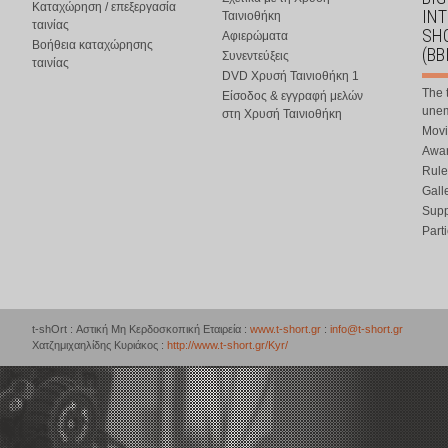
Καταχώρηση / επεξεργασία
IN
Ταινιοθήκη
ταινίας
SHO
Αφιερώματα
Βοήθεια καταχώρησης
(BB
Συνεντεύξεις
ταινίας
DVD Χρυσή Ταινιοθήκη 1
The 
Είσοδος & εγγραφή μελών
une
στη Χρυσή Ταινιοθήκη
Movi
Awar
Rule
Gall
Supp
Part
t-shOrt : Αστική Μη Κερδοσκοπική Εταιρεία :
www.t-short.gr
:
info@t-short.gr
Χατζημιχαηλίδης Κυριάκος :
http://www.t-short.gr/Kyr/