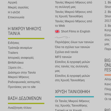
Αρχική
Ταινίες Μικρού Μήκους από
1. B
τη συλλογή μας
Shor
Μικρές αγγελίες
Ταινίες Μικρού Μήκους από
2. B
Η t-shOrt
τη Χρυσή Ταινιοθήκη
Shor
Επικοινωνία
201
Ταινίες Μικρού Μήκους από
το Web
3. B
Η ΜΙΚΡΟΥ ΜΗΚΟΥΣ
Κοτ
Short Films in English
ΤΑΙΝΙΑ
Είσο
στις
Περιλήψεις όλων των ταινιών
Ειδήσεις
μας
Όλα τα σχόλια των ταινιών
Τράπεζα σεναρίων
Παρα
Σχόλια ανά ταινία
Trailers
MP3 ταινιών
Ιστορικές αναφορές
BIG
Είσοδος & εγγραφή μελών
ΒΗΜΑτάκια
ONL
στις ταινίες της συλλογής
Ξέρετε ότι...
FES
μας
Διάσημοι στην Ταινία
Είσοδος & εγγραφή μελών
Μικρού Μήκους
Αίτη
στη Χρυσή Ταινιοθήκη
Ραδιοφωνικές εκπομπές
Κανο
Προτάσεις για το site
Πλη
ΧΡΥΣΗ ΤΑΙΝΙΟΘΗΚΗ
Ιστο
ΒΑΣΗ ΔΕΔΟΜΕΝΩΝ
Οι τα
Οι Ταινίες Μικρού Μήκους
της Χρυσής Ταινιοθήκης
Αναζήτηση τίτλου
BIG
Σχετικά με τη Χρυσή