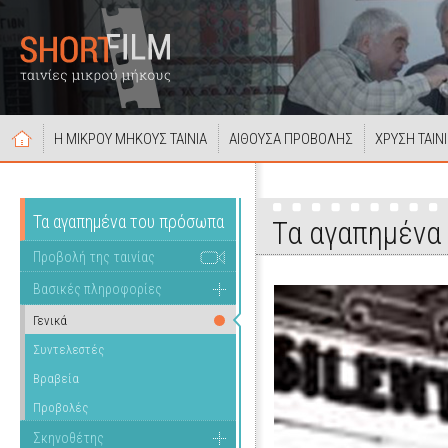
Η ΜΙΚΡΟΥ ΜΗΚΟΥΣ ΤΑΙΝΙΑ
ΑΙΘΟΥΣΑ ΠΡΟΒΟΛΗΣ
ΧΡΥΣΗ ΤΑΙΝ
Τα αγαπημένα του πρόσωπα
Τα αγαπημένα
Προβολή της ταινίας
Βασικές πληροφορίες
Γενικά
Συντελεστές
Βραβεία
Προβολές
Σκηνοθέτης