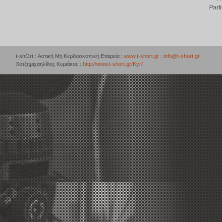
Part
t-shOrt : Αστική Μη Κερδοσκοπική Εταιρεία :
www.t-short.gr
:
info@t-short.gr
Χατζημιχαηλίδης Κυριάκος :
http://www.t-short.gr/Kyr/