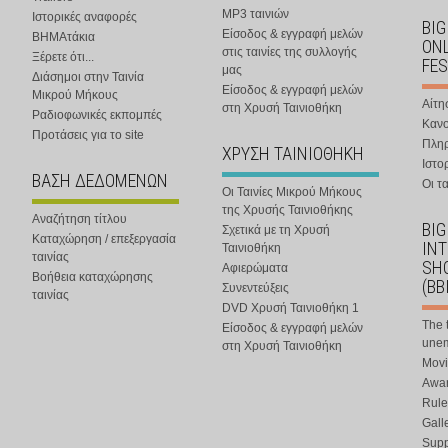
MP3 ταινιών
Ιστορικές αναφορές
BIG
Είσοδος & εγγραφή μελών
ΒΗΜΑτάκια
ONL
στις ταινίες της συλλογής
Ξέρετε ότι...
FES
μας
Διάσημοι στην Ταινία
Είσοδος & εγγραφή μελών
Μικρού Μήκους
Αίτη
στη Χρυσή Ταινιοθήκη
Ραδιοφωνικές εκπομπές
Κανο
Προτάσεις για το site
Πλη
ΧΡΥΣΗ ΤΑΙΝΙΟΘΗΚΗ
Ιστο
ΒΑΣΗ ΔΕΔΟΜΕΝΩΝ
Οι τα
Οι Ταινίες Μικρού Μήκους
της Χρυσής Ταινιοθήκης
Αναζήτηση τίτλου
BIG
Σχετικά με τη Χρυσή
Καταχώρηση / επεξεργασία
IN
Ταινιοθήκη
ταινίας
SHO
Αφιερώματα
Βοήθεια καταχώρησης
(BB
Συνεντεύξεις
ταινίας
DVD Χρυσή Ταινιοθήκη 1
The 
Είσοδος & εγγραφή μελών
une
στη Χρυσή Ταινιοθήκη
Movi
Awar
Rule
Gall
Supp