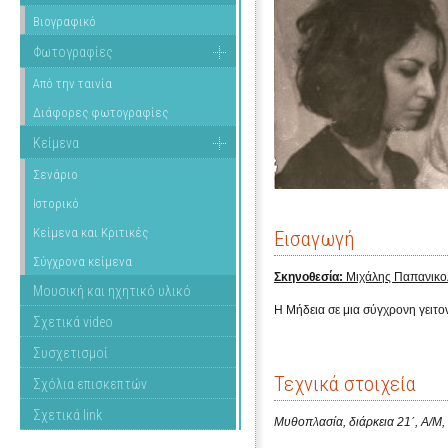
Βιογραφικό
Φωτογραφίες
Από την ταινία
Διάφορες φωτογραφίες
Κείμενα
Σενάριο
Ιστορικό
Κείμενα και Κριτικές
Εισαγωγή
Σύγχρονα κείμενα
Σκηνοθεσία:
Μιχάλης Παπανικο
Μουσική και ηχητικό υλικό
Η Μήδεια σε μια σύγχρονη γειτον
Σχετικά video
Συσχετισμοί
Τεχνικά στοιχεία
Σχόλια επισκεπτών
Σχετικά link
Μυθοπλασία, διάρκεια 21΄, Α/M, 