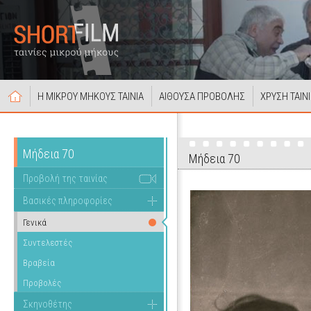
Η ΜΙΚΡΟΥ ΜΗΚΟΥΣ ΤΑΙΝΙΑ
ΑΙΘΟΥΣΑ ΠΡΟΒΟΛΗΣ
ΧΡΥΣΗ ΤΑΙΝ
Μήδεια 70
Μήδεια 70
Προβολή της ταινίας
Βασικές πληροφορίες
Γενικά
Συντελεστές
Βραβεία
Προβολές
Σκηνοθέτης