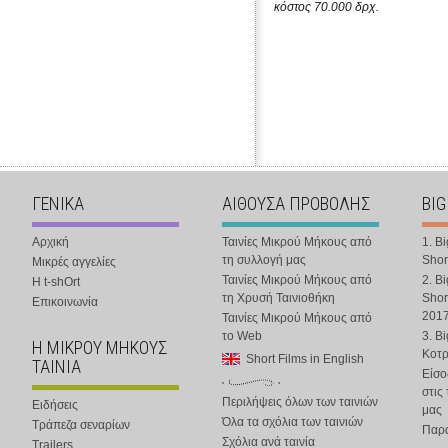
κόστος 70.000 δρχ.
ΓΕΝΙΚΑ
ΑΙΘΟΥΣΑ ΠΡΟΒΟΛΗΣ
BIG
Αρχική
Ταινίες Μικρού Μήκους από
1. B
τη συλλογή μας
Shor
Μικρές αγγελίες
Ταινίες Μικρού Μήκους από
2. B
Η t-shOrt
τη Χρυσή Ταινιοθήκη
Shor
Επικοινωνία
201
Ταινίες Μικρού Μήκους από
το Web
3. B
Η ΜΙΚΡΟΥ ΜΗΚΟΥΣ
Κοτ
Short Films in English
ΤΑΙΝΙΑ
Είσο
στις
Περιλήψεις όλων των ταινιών
Ειδήσεις
μας
Όλα τα σχόλια των ταινιών
Τράπεζα σεναρίων
Παρα
Σχόλια ανά ταινία
Trailers