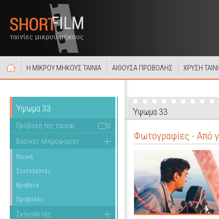
Η ΜΙΚΡΟΥ ΜΗΚΟΥΣ ΤΑΙΝΙΑ
ΑΙΘΟΥΣΑ ΠΡΟΒΟΛΗΣ
ΧΡΥΣΗ ΤΑΙΝ
Ύψωμα 33
Ύψωμα 33
Προβολή της ταινίας
Φωτογραφίες - Από 
Βασικές πληροφορίες
Γενικά
Συντελεστές
Βραβεία
Προβολές
Σκηνοθέτης