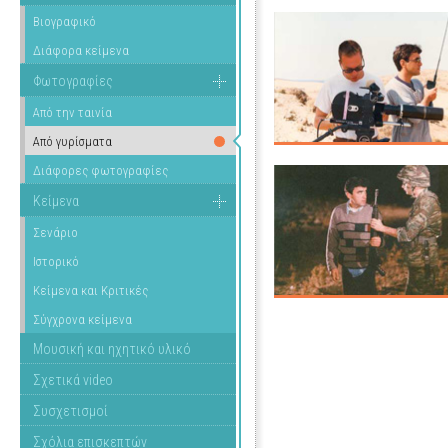
Βιογραφικό
Διάφορα κείμενα
Φωτογραφίες
Από την ταινία
Από γυρίσματα
Διάφορες φωτογραφίες
Κείμενα
Σενάριο
Ιστορικό
Κείμενα και Κριτικές
Σύγχρονα κείμενα
Μουσική και ηχητικό υλικό
Σχετικά video
Συσχετισμοί
Σχόλια επισκεπτών