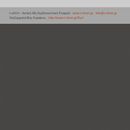
t-shOrt : Αστική Μη Κερδοσκοπική Εταιρεία :
www.t-short.gr
:
info@t-short.gr
Χατζημιχαηλίδης Κυριάκος :
http://www.t-short.gr/Kyr/