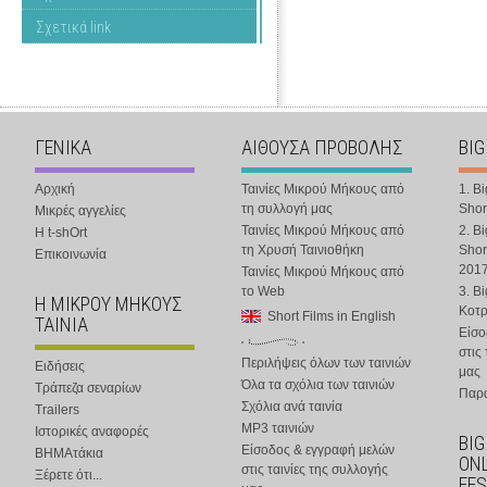
Σχετικά link
ΓΕΝΙΚΑ
ΑΙΘΟΥΣΑ ΠΡΟΒΟΛΗΣ
BIG
Αρχική
Ταινίες Μικρού Μήκους από
1. B
τη συλλογή μας
Shor
Μικρές αγγελίες
Ταινίες Μικρού Μήκους από
2. B
Η t-shOrt
τη Χρυσή Ταινιοθήκη
Shor
Επικοινωνία
201
Ταινίες Μικρού Μήκους από
το Web
3. B
Η ΜΙΚΡΟΥ ΜΗΚΟΥΣ
Κοτ
Short Films in English
ΤΑΙΝΙΑ
Είσο
στις
Περιλήψεις όλων των ταινιών
Ειδήσεις
μας
Όλα τα σχόλια των ταινιών
Τράπεζα σεναρίων
Παρα
Σχόλια ανά ταινία
Trailers
MP3 ταινιών
Ιστορικές αναφορές
BIG
Είσοδος & εγγραφή μελών
ΒΗΜΑτάκια
ONL
στις ταινίες της συλλογής
Ξέρετε ότι...
FES