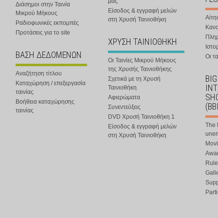
μας
Διάσημοι στην Ταινία
Είσοδος & εγγραφή μελών
Μικρού Μήκους
Αίτη
στη Χρυσή Ταινιοθήκη
Ραδιοφωνικές εκπομπές
Κανο
Προτάσεις για το site
Πλη
ΧΡΥΣΗ ΤΑΙΝΙΟΘΗΚΗ
Ιστο
ΒΑΣΗ ΔΕΔΟΜΕΝΩΝ
Οι τα
Οι Ταινίες Μικρού Μήκους
της Χρυσής Ταινιοθήκης
Αναζήτηση τίτλου
BIG
Σχετικά με τη Χρυσή
Καταχώρηση / επεξεργασία
IN
Ταινιοθήκη
ταινίας
SHO
Αφιερώματα
Βοήθεια καταχώρησης
(BB
Συνεντεύξεις
ταινίας
DVD Χρυσή Ταινιοθήκη 1
The 
Είσοδος & εγγραφή μελών
une
στη Χρυσή Ταινιοθήκη
Movi
Awar
Rule
Gall
Supp
Part