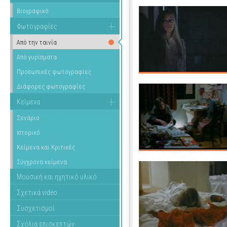
Βιογραφικό
Φωτογραφίες
Από την ταινία
Από γυρίσματα
Προσωπικές φωτογραφίες
Διάφορες φωτογραφίες
Κείμενα
Σενάριο
Ιστορικό
Κείμενα και Κριτικές
Σύγχρονα κείμενα
Μουσική και ηχητικό υλικό
Σχετικά video
Συσχετισμοί
Σχόλια επισκεπτών