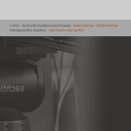
t-shOrt : Αστική Μη Κερδοσκοπική Εταιρεία :
www.t-short.gr
:
info@t-short.gr
Χατζημιχαηλίδης Κυριάκος :
http://www.t-short.gr/Kyr/