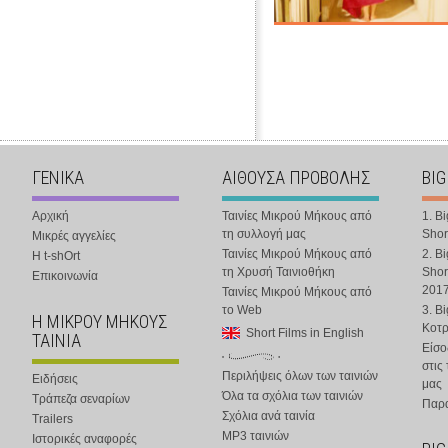
ΓΕΝΙΚΑ
ΑΙΘΟΥΣΑ ΠΡΟΒΟΛΗΣ
BIG
Αρχική
Ταινίες Μικρού Μήκους από
1. B
τη συλλογή μας
Shor
Μικρές αγγελίες
Ταινίες Μικρού Μήκους από
2. B
Η t-shOrt
τη Χρυσή Ταινιοθήκη
Shor
Επικοινωνία
201
Ταινίες Μικρού Μήκους από
το Web
3. B
Η ΜΙΚΡΟΥ ΜΗΚΟΥΣ
Κοτ
Short Films in English
ΤΑΙΝΙΑ
Είσο
στις
Περιλήψεις όλων των ταινιών
Ειδήσεις
μας
Όλα τα σχόλια των ταινιών
Τράπεζα σεναρίων
Παρα
Σχόλια ανά ταινία
Trailers
MP3 ταινιών
Ιστορικές αναφορές