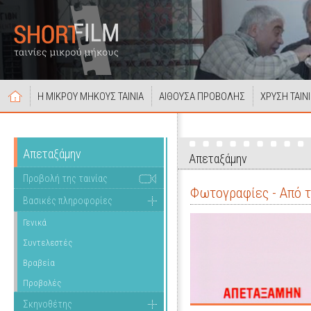
Η ΜΙΚΡΟΥ ΜΗΚΟΥΣ ΤΑΙΝΙΑ
ΑΙΘΟΥΣΑ ΠΡΟΒΟΛΗΣ
ΧΡΥΣΗ ΤΑΙΝ
Απεταξάμην
Απεταξάμην
Προβολή της ταινίας
Φωτογραφίες - Από τ
Βασικές πληροφορίες
Γενικά
Συντελεστές
Βραβεία
Προβολές
Σκηνοθέτης