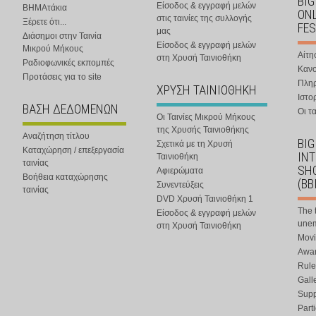
BIG
Είσοδος & εγγραφή μελών
ΒΗΜΑτάκια
ONL
στις ταινίες της συλλογής
Ξέρετε ότι...
FES
μας
Διάσημοι στην Ταινία
Είσοδος & εγγραφή μελών
Μικρού Μήκους
Αίτη
στη Χρυσή Ταινιοθήκη
Ραδιοφωνικές εκπομπές
Κανο
Προτάσεις για το site
Πλη
ΧΡΥΣΗ ΤΑΙΝΙΟΘΗΚΗ
Ιστο
ΒΑΣΗ ΔΕΔΟΜΕΝΩΝ
Οι τα
Οι Ταινίες Μικρού Μήκους
της Χρυσής Ταινιοθήκης
Αναζήτηση τίτλου
BIG
Σχετικά με τη Χρυσή
Καταχώρηση / επεξεργασία
IN
Ταινιοθήκη
ταινίας
SHO
Αφιερώματα
Βοήθεια καταχώρησης
(BB
Συνεντεύξεις
ταινίας
DVD Χρυσή Ταινιοθήκη 1
The 
Είσοδος & εγγραφή μελών
une
στη Χρυσή Ταινιοθήκη
Movi
Awar
Rule
Gall
Supp
Part