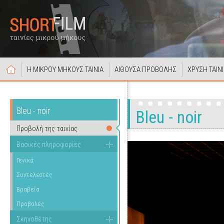
Η ΜΙΚΡΟΥ ΜΗΚΟΥΣ ΤΑΙΝΙΑ
ΑΙΘΟΥΣΑ ΠΡΟΒΟΛΗΣ
ΧΡΥΣΗ ΤΑΙΝ
Bleu - noir
Bleu - noir
Προβολή της ταινίας
Βασικές πληροφορίες
Γενικά
Συντελεστές
Βραβεία
Προβολές
Σκηνοθέτης