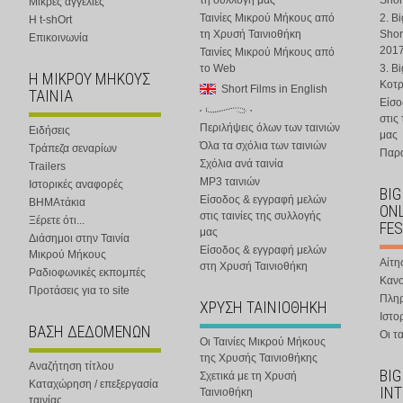
τη συλλογή μας
Shor
Μικρές αγγελίες
Ταινίες Μικρού Μήκους από
2. B
Η t-shOrt
τη Χρυσή Ταινιοθήκη
Shor
Επικοινωνία
201
Ταινίες Μικρού Μήκους από
το Web
3. B
Η ΜΙΚΡΟΥ ΜΗΚΟΥΣ
Κοτ
Short Films in English
ΤΑΙΝΙΑ
Είσο
στις
Περιλήψεις όλων των ταινιών
Ειδήσεις
μας
Όλα τα σχόλια των ταινιών
Τράπεζα σεναρίων
Παρα
Σχόλια ανά ταινία
Trailers
MP3 ταινιών
Ιστορικές αναφορές
BIG
Είσοδος & εγγραφή μελών
ΒΗΜΑτάκια
ONL
στις ταινίες της συλλογής
Ξέρετε ότι...
FES
μας
Διάσημοι στην Ταινία
Είσοδος & εγγραφή μελών
Μικρού Μήκους
Αίτη
στη Χρυσή Ταινιοθήκη
Ραδιοφωνικές εκπομπές
Κανο
Προτάσεις για το site
Πλη
ΧΡΥΣΗ ΤΑΙΝΙΟΘΗΚΗ
Ιστο
ΒΑΣΗ ΔΕΔΟΜΕΝΩΝ
Οι τα
Οι Ταινίες Μικρού Μήκους
της Χρυσής Ταινιοθήκης
Αναζήτηση τίτλου
BIG
Σχετικά με τη Χρυσή
Καταχώρηση / επεξεργασία
IN
Ταινιοθήκη
ταινίας