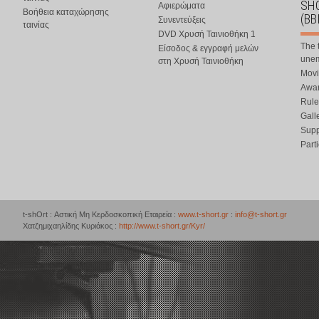
SHO
Αφιερώματα
Βοήθεια καταχώρησης
(BB
Συνεντεύξεις
ταινίας
DVD Χρυσή Ταινιοθήκη 1
The 
Είσοδος & εγγραφή μελών
une
στη Χρυσή Ταινιοθήκη
Movi
Awar
Rule
Gall
Supp
Part
t-shOrt : Αστική Μη Κερδοσκοπική Εταιρεία :
www.t-short.gr
:
info@t-short.gr
Χατζημιχαηλίδης Κυριάκος :
http://www.t-short.gr/Kyr/