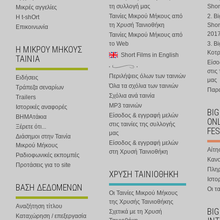
τη συλλογή μας
Shor
Μικρές αγγελίες
Ταινίες Μικρού Μήκους από
2. B
Η t-shOrt
τη Χρυσή Ταινιοθήκη
Shor
Επικοινωνία
201
Ταινίες Μικρού Μήκους από
το Web
3. B
Η ΜΙΚΡΟΥ ΜΗΚΟΥΣ
Κοτ
Short Films in English
ΤΑΙΝΙΑ
Είσο
στις
Περιλήψεις όλων των ταινιών
Ειδήσεις
μας
Όλα τα σχόλια των ταινιών
Τράπεζα σεναρίων
Παρα
Σχόλια ανά ταινία
Trailers
MP3 ταινιών
Ιστορικές αναφορές
BIG
Είσοδος & εγγραφή μελών
ΒΗΜΑτάκια
ONL
στις ταινίες της συλλογής
Ξέρετε ότι...
FES
μας
Διάσημοι στην Ταινία
Είσοδος & εγγραφή μελών
Μικρού Μήκους
Αίτη
στη Χρυσή Ταινιοθήκη
Ραδιοφωνικές εκπομπές
Κανο
Προτάσεις για το site
Πλη
ΧΡΥΣΗ ΤΑΙΝΙΟΘΗΚΗ
Ιστο
ΒΑΣΗ ΔΕΔΟΜΕΝΩΝ
Οι τα
Οι Ταινίες Μικρού Μήκους
της Χρυσής Ταινιοθήκης
Αναζήτηση τίτλου
BIG
Σχετικά με τη Χρυσή
Καταχώρηση / επεξεργασία