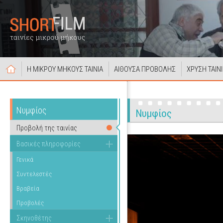
Η ΜΙΚΡΟΥ ΜΗΚΟΥΣ ΤΑΙΝΙΑ
ΑΙΘΟΥΣΑ ΠΡΟΒΟΛΗΣ
ΧΡΥΣΗ ΤΑΙΝ
Νυμφίος
Νυμφίος
Προβολή της ταινίας
Βασικές πληροφορίες
Γενικά
Συντελεστές
Βραβεία
Προβολές
Σκηνοθέτης