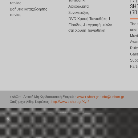
IN
Ταινιοθήκη
ταινίας
SHO
Αφιερώματα
Βοήθεια καταχώρησης
(BB
Συνεντεύξεις
ταινίας
DVD Χρυσή Ταινιοθήκη 1
The 
Είσοδος & εγγραφή μελών
une
στη Χρυσή Ταινιοθήκη
Movi
Awar
Rule
Gall
Supp
Part
t-shOrt : Αστική Μη Κερδοσκοπική Εταιρεία :
www.t-short.gr
:
info@t-short.gr
Χατζημιχαηλίδης Κυριάκος :
http://www.t-short.gr/Kyr/