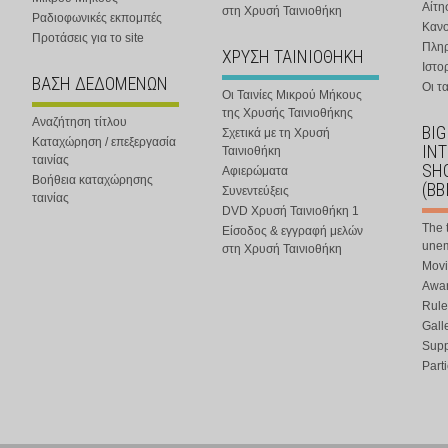
Αίτη
στη Χρυσή Ταινιοθήκη
Ραδιοφωνικές εκπομπές
Κανο
Προτάσεις για το site
Πλη
ΧΡΥΣΗ ΤΑΙΝΙΟΘΗΚΗ
Ιστο
ΒΑΣΗ ΔΕΔΟΜΕΝΩΝ
Οι τα
Οι Ταινίες Μικρού Μήκους
της Χρυσής Ταινιοθήκης
Αναζήτηση τίτλου
BIG
Σχετικά με τη Χρυσή
Καταχώρηση / επεξεργασία
IN
Ταινιοθήκη
ταινίας
SHO
Αφιερώματα
Βοήθεια καταχώρησης
(BB
Συνεντεύξεις
ταινίας
DVD Χρυσή Ταινιοθήκη 1
The 
Είσοδος & εγγραφή μελών
une
στη Χρυσή Ταινιοθήκη
Movi
Awar
Rule
Gall
Supp
Part