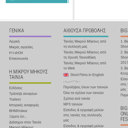
ΓΕΝΙΚΑ
ΑΙΘΟΥΣΑ ΠΡΟΒΟΛΗΣ
BIG
Αρχική
Ταινίες Μικρού Μήκους από
1. B
τη συλλογή μας
Shor
Μικρές αγγελίες
Ταινίες Μικρού Μήκους από
2. B
Η t-shOrt
τη Χρυσή Ταινιοθήκη
Shor
Επικοινωνία
201
Ταινίες Μικρού Μήκους από
το Web
3. B
Η ΜΙΚΡΟΥ ΜΗΚΟΥΣ
Κοτ
Short Films in English
ΤΑΙΝΙΑ
Είσο
στις
Περιλήψεις όλων των ταινιών
Ειδήσεις
μας
Όλα τα σχόλια των ταινιών
Τράπεζα σεναρίων
Παρα
Σχόλια ανά ταινία
Trailers
MP3 ταινιών
Ιστορικές αναφορές
BIG
Είσοδος & εγγραφή μελών
ΒΗΜΑτάκια
ONL
στις ταινίες της συλλογής
Ξέρετε ότι...
FES
μας
Διάσημοι στην Ταινία
Είσοδος & εγγραφή μελών
Μικρού Μήκους