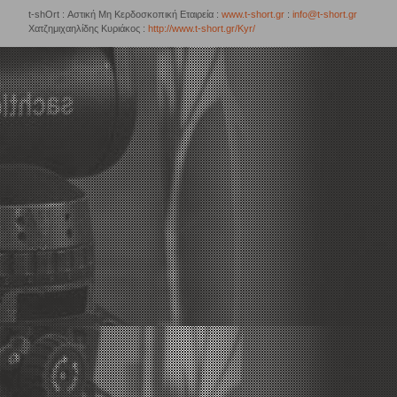
t-shOrt : Αστική Μη Κερδοσκοπική Εταιρεία :
www.t-short.gr
:
info@t-short.gr
Χατζημιχαηλίδης Κυριάκος :
http://www.t-short.gr/Kyr/