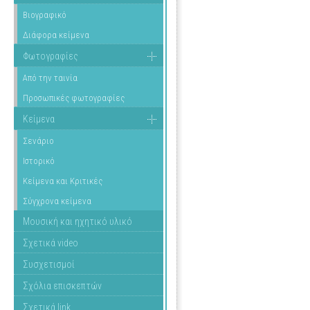
Βιογραφικό
Διάφορα κείμενα
Φωτογραφίες
Από την ταινία
Προσωπικές φωτογραφίες
Κείμενα
Σενάριο
Ιστορικό
Κείμενα και Κριτικές
Σύγχρονα κείμενα
Μουσική και ηχητικό υλικό
Σχετικά video
Συσχετισμοί
Σχόλια επισκεπτών
Σχετικά link