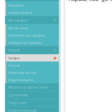
Βιογραφικό
Διάφορα κείμενα
Φωτογραφίες
Από την ταινία
Προσωπικές φωτογραφίες
Διάφορες φωτογραφίες
Κείμενα
Σενάριο
Ιστορικό
Κείμενα και Κριτικές
Σύγχρονα κείμενα
Μουσική και ηχητικό υλικό
Σχετικά video
Συσχετισμοί
Σχόλια επισκεπτών