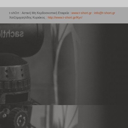
t-shOrt : Αστική Μη Κερδοσκοπική Εταιρεία :
www.t-short.gr
:
info@t-short.gr
Χατζημιχαηλίδης Κυριάκος :
http://www.t-short.gr/Kyr/