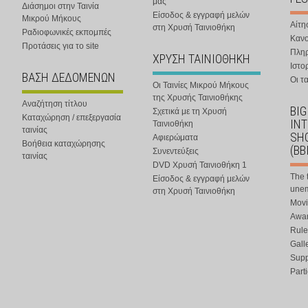
μας
Διάσημοι στην Ταινία
Είσοδος & εγγραφή μελών
Μικρού Μήκους
Αίτη
στη Χρυσή Ταινιοθήκη
Ραδιοφωνικές εκπομπές
Κανο
Προτάσεις για το site
Πλη
ΧΡΥΣΗ ΤΑΙΝΙΟΘΗΚΗ
Ιστο
ΒΑΣΗ ΔΕΔΟΜΕΝΩΝ
Οι τα
Οι Ταινίες Μικρού Μήκους
της Χρυσής Ταινιοθήκης
Αναζήτηση τίτλου
BIG
Σχετικά με τη Χρυσή
Καταχώρηση / επεξεργασία
IN
Ταινιοθήκη
ταινίας
SHO
Αφιερώματα
Βοήθεια καταχώρησης
(BB
Συνεντεύξεις
ταινίας
DVD Χρυσή Ταινιοθήκη 1
The 
Είσοδος & εγγραφή μελών
une
στη Χρυσή Ταινιοθήκη
Movi
Awar
Rule
Gall
Supp
Part