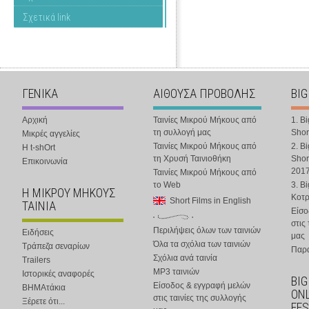
Σχετικά link
ΓΕΝΙΚΑ
ΑΙΘΟΥΣΑ ΠΡΟΒΟΛΗΣ
BIG
Αρχική
Ταινίες Μικρού Μήκους από
1. B
τη συλλογή μας
Shor
Μικρές αγγελίες
Ταινίες Μικρού Μήκους από
2. B
Η t-shOrt
τη Χρυσή Ταινιοθήκη
Shor
Επικοινωνία
201
Ταινίες Μικρού Μήκους από
το Web
3. B
Η ΜΙΚΡΟΥ ΜΗΚΟΥΣ
Κοτ
Short Films in English
ΤΑΙΝΙΑ
Είσο
στις
Περιλήψεις όλων των ταινιών
Ειδήσεις
μας
Όλα τα σχόλια των ταινιών
Τράπεζα σεναρίων
Παρα
Σχόλια ανά ταινία
Trailers
MP3 ταινιών
Ιστορικές αναφορές
BIG
Είσοδος & εγγραφή μελών
ΒΗΜΑτάκια
ONL
στις ταινίες της συλλογής
Ξέρετε ότι...
FES