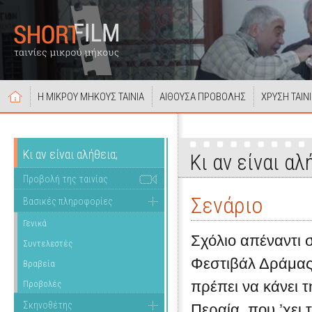
Η ΜΙΚΡΟΥ ΜΗΚΟΥΣ ΤΑΙΝΙΑ
ΑΙΘΟΥΣΑ ΠΡΟΒΟΛΗΣ
ΧΡΥΣΗ ΤΑΙΝ
Κι αν είναι αλήθεια;
Κι αν είναι αλ
Προβολή της ταινίας
Σενάριο
Βασικές πληροφορίες
Γενικά
Σχόλιο απέναντι σ
Συντελεστές
Φεστιβάλ Δράμας
Βραβεία
πρέπει να κάνει τ
Προβολές
Σκηνοθέτης
Περαία, που ’χει 