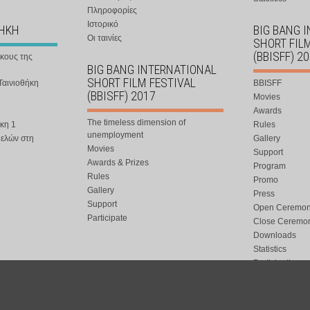
Πληροφορίες
Ιστορικό
ΘΗΚΗ
BIG BANG 
Οι ταινίες
SHORT FIL
(BBISFF) 2
ήκους της
BIG BANG INTERNATIONAL
SHORT FILM FESTIVAL
Ταινιοθήκη
BBISFF
(BBISFF) 2017
Movies
Awards
The timeless dimension of
κη 1
Rules
unemployment
μελών στη
Gallery
Movies
Support
Awards & Prizes
Program
Rules
Promo
Gallery
Press
Support
Open Ceremo
Participate
Close Ceremo
Downloads
Statistics
Participation
Special Event