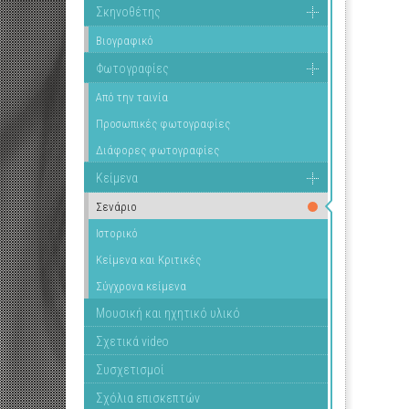
Σκηνοθέτης
Βιογραφικό
Φωτογραφίες
Από την ταινία
Προσωπικές φωτογραφίες
Διάφορες φωτογραφίες
Κείμενα
Σενάριο
Ιστορικό
Κείμενα και Κριτικές
Σύγχρονα κείμενα
Μουσική και ηχητικό υλικό
Σχετικά video
Συσχετισμοί
Σχόλια επισκεπτών