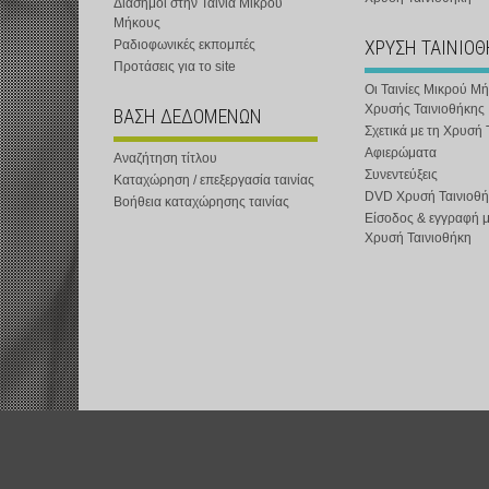
Διάσημοι στην Ταινία Μικρού
Μήκους
ΧΡΥΣΗ ΤΑΙΝΙΟ
Ραδιοφωνικές εκπομπές
Προτάσεις για το site
Οι Ταινίες Μικρού Μ
Χρυσής Ταινιοθήκης
ΒΑΣΗ ΔΕΔΟΜΕΝΩΝ
Σχετικά με τη Χρυσή 
Αφιερώματα
Αναζήτηση τίτλου
Συνεντεύξεις
Καταχώρηση / επεξεργασία ταινίας
DVD Χρυσή Ταινιοθή
Βοήθεια καταχώρησης ταινίας
Είσοδος & εγγραφή 
Χρυσή Ταινιοθήκη