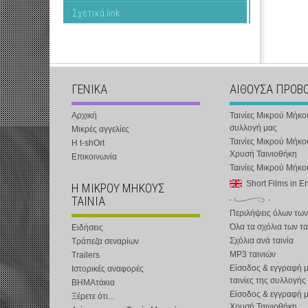
Σχετικά link
ΓΕΝΙΚΑ
ΑΙΘΟΥΣΑ ΠΡΟΒ
Αρχική
Ταινίες Μικρού Μήκο
συλλογή μας
Μικρές αγγελίες
Ταινίες Μικρού Μήκο
Η t-shOrt
Χρυσή Ταινιοθήκη
Επικοινωνία
Ταινίες Μικρού Μήκ
Short Films in E
Η ΜΙΚΡΟΥ ΜΗΚΟΥΣ
ΤΑΙΝΙΑ
Περιλήψεις όλων των
Όλα τα σχόλια των τα
Ειδήσεις
Σχόλια ανά ταινία
Τράπεζα σεναρίων
MP3 ταινιών
Trailers
Είσοδος & εγγραφή μ
Ιστορικές αναφορές
ταινίες της συλλογής
ΒΗΜΑτάκια
Είσοδος & εγγραφή 
Ξέρετε ότι...
Χρυσή Ταινιοθήκη