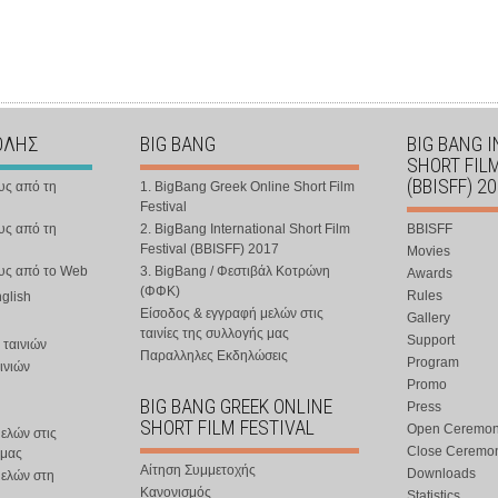
ΟΛΗΣ
BIG BANG
BIG BANG 
SHORT FIL
(BBISFF) 2
υς από τη
1. BigBang Greek Online Short Film
Festival
υς από τη
2. BigBang International Short Film
BBISFF
Festival (BBISFF) 2017
Movies
ους από το Web
3. BigBang / Φεστιβάλ Κοτρώνη
Awards
(ΦΦΚ)
Rules
nglish
Είσοδος & εγγραφή μελών στις
Gallery
ταινίες της συλλογής μας
Support
 ταινιών
Παραλληλες Εκδηλώσεις
Program
ινιών
Promo
BIG BANG GREEK ONLINE
Press
SHORT FILM FESTIVAL
Open Ceremo
ελών στις
Close Ceremo
 μας
Αίτηση Συμμετοχής
Downloads
μελών στη
Κανονισμός
Statistics