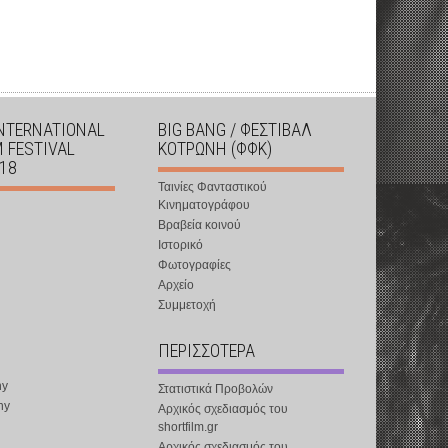
INTERNATIONAL
BIG BANG / ΦΕΣΤΙΒΑΛ
M FESTIVAL
ΚΟΤΡΩΝΗ (ΦΦΚ)
018
Ταινίες Φανταστικού
Κινηματογράφου
Βραβεία κοινού
Ιστορικό
Φωτογραφίες
Αρχείο
Συμμετοχή
ΠΕΡΙΣΣΟΤΕΡΑ
ny
Στατιστικά Προβολών
ny
Αρχικός σχεδιασμός του
shortfilm.gr
Αρχικός σχεδιασμός του