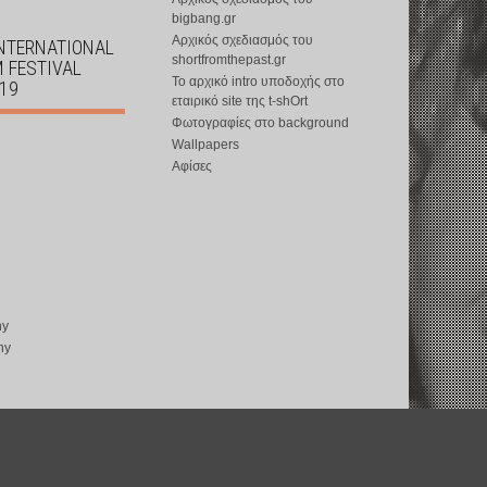
bigbang.gr
Αρχικός σχεδιασμός του
INTERNATIONAL
shortfromthepast.gr
M FESTIVAL
Το αρχικό intro υποδοχής στο
019
εταιρικό site της t-shOrt
Φωτογραφίες στο background
Wallpapers
Αφίσες
ny
ny