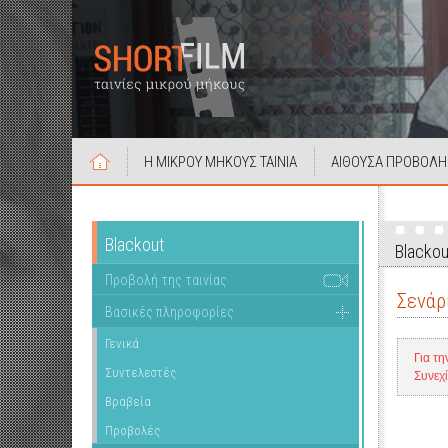
Η ΜΙΚΡΟΥ ΜΗΚΟΥΣ ΤΑΙΝΙΑ
ΑΙΘΟΥΣΑ ΠΡΟΒΟΛΗ
Blackout
Blackou
Προβολή της ταινίας
Σενάρ
Βασικές πληροφορίες
Γενικά
Για τη
Συντελεστές
Συνεχ
Βραβεία
Προβολές