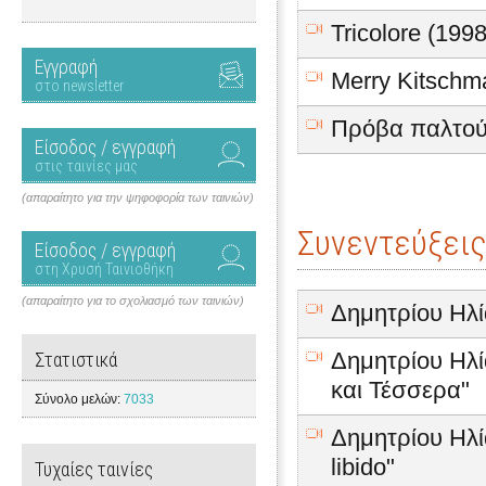
Tricolore (1998
Εγγραφή
Merry Kitschm
στο newsletter
Πρόβα παλτού
Είσοδος / εγγραφή
στις ταινίες μας
(απαραίτητο για την ψηφοφορία των ταινιών)
Συνεντεύξεις
Είσοδος / εγγραφή
στη Χρυσή Ταινιοθήκη
(απαραίτητο για το σχολιασμό των ταινιών)
Δημητρίου Ηλί
Δημητρίου Ηλία
Στατιστικά
και Τέσσερα"
Σύνολο μελών:
7033
Δημητρίου Ηλία
libido"
Τυχαίες ταινίες