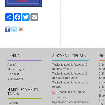
Share
Facebook
Twitter
Email
ΓΕΝΙΚΑ
ΑΙΘΟΥΣΑ ΠΡΟΒΟΛΗΣ
BIG
Αρχική
Ταινίες Μικρού Μήκους από
1. B
τη συλλογή μας
Shor
Μικρές αγγελίες
Ταινίες Μικρού Μήκους από
2. B
Η t-shOrt
τη Χρυσή Ταινιοθήκη
Shor
Επικοινωνία
201
Ταινίες Μικρού Μήκους από
το Web
3. B
Η ΜΙΚΡΟΥ ΜΗΚΟΥΣ
Κοτ
Short Films in English
ΤΑΙΝΙΑ
Είσο
στις
Περιλήψεις όλων των ταινιών
Ειδήσεις
μας