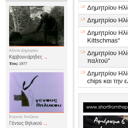
Δημητρίου Ηλία
Δημητρίου Ηλία
Δημητρίου Ηλία
Kittschmas"
Αλίντα Δημητρίου
Δημητρίου Ηλί
Καρβουνιάρηδες
παλτού"
Έτος:
1977
Δημητρίου Ηλία
chips και την
Ευγενία Χατζίκου
Γένους Θηλυκού