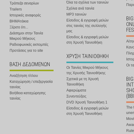
Όλα τα σχόλια των ταινιών
Τράπεζα σεναρίων
Παρα
Σχόλια ανά ταινία
Trailers
MP3 ταινιών
Ιστορικές αναφορές
BIG
Είσοδος & εγγραφή μελών
ΒΗΜΑτάκια
ONL
στις ταινίες της συλλογής
Ξέρετε ότι...
FES
μας
Διάσημοι στην Ταινία
Είσοδος & εγγραφή μελών
Μικρού Μήκους
Αίτη
στη Χρυσή Ταινιοθήκη
Ραδιοφωνικές εκπομπές
Κανο
Προτάσεις για το site
Πλη
ΧΡΥΣΗ ΤΑΙΝΙΟΘΗΚΗ
Ιστο
ΒΑΣΗ ΔΕΔΟΜΕΝΩΝ
Οι τα
Οι Ταινίες Μικρού Μήκους
της Χρυσής Ταινιοθήκης
Αναζήτηση τίτλου
BIG
Σχετικά με τη Χρυσή
Καταχώρηση / επεξεργασία
IN
Ταινιοθήκη
ταινίας
SHO
Αφιερώματα
Βοήθεια καταχώρησης
(BB
Συνεντεύξεις
ταινίας
DVD Χρυσή Ταινιοθήκη 1
The 
Είσοδος & εγγραφή μελών
une
στη Χρυσή Ταινιοθήκη
Movi
Awar
Rule