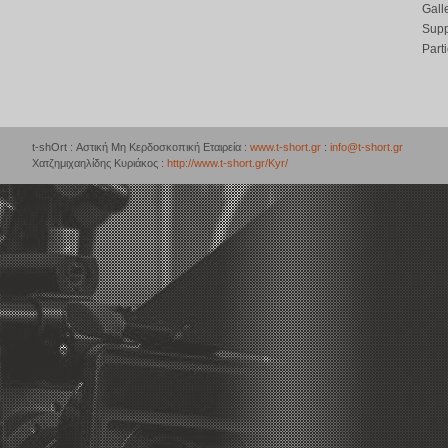
Gall
Supp
Part
t-shOrt : Αστική Μη Κερδοσκοπική Εταιρεία :
www.t-short.gr
:
info@t-short.gr
Χατζημιχαηλίδης Κυριάκος :
http://www.t-short.gr/Kyr/