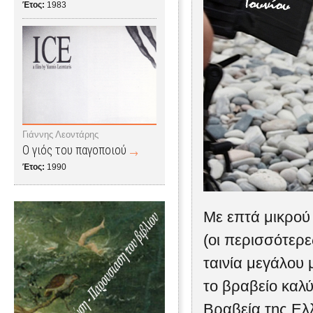
Έτος:
1983
Γιάννης Λεοντάρης
Ο γιός του παγοποιού
Έτος:
1990
Με επτά μικρού 
(οι περισσότερ
ταινία μεγάλου μ
το βραβείο καλ
Βραβεία της Ελ