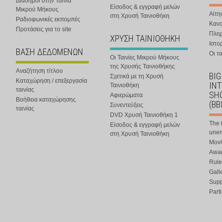
Διάσημοι στην Ταινία
Είσοδος & εγγραφή μελών
Μικρού Μήκους
Αίτη
στη Χρυσή Ταινιοθήκη
Ραδιοφωνικές εκπομπές
Κανο
Προτάσεις για το site
Πλη
ΧΡΥΣΗ ΤΑΙΝΙΟΘΗΚΗ
Ιστο
ΒΑΣΗ ΔΕΔΟΜΕΝΩΝ
Οι τα
Οι Ταινίες Μικρού Μήκους
της Χρυσής Ταινιοθήκης
Αναζήτηση τίτλου
BIG
Σχετικά με τη Χρυσή
Καταχώρηση / επεξεργασία
IN
Ταινιοθήκη
ταινίας
SHO
Αφιερώματα
Βοήθεια καταχώρησης
(BB
Συνεντεύξεις
ταινίας
DVD Χρυσή Ταινιοθήκη 1
The 
Είσοδος & εγγραφή μελών
une
στη Χρυσή Ταινιοθήκη
Movi
Awar
Rule
Gall
Supp
Part