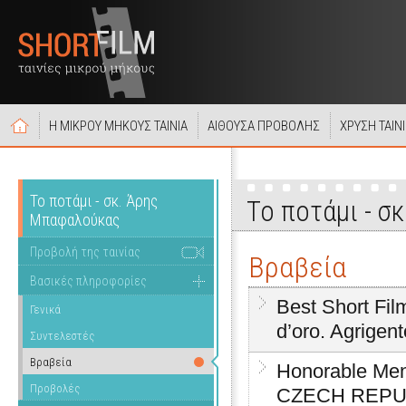
Η ΜΙΚΡΟΥ ΜΗΚΟΥΣ ΤΑΙΝΙΑ
ΑΙΘΟΥΣΑ ΠΡΟΒΟΛΗΣ
ΧΡΥΣΗ ΤΑΙΝ
Το ποτάμι - σκ. Άρης
Το ποτάμι - 
Μπαφαλούκας
Προβολή της ταινίας
Βραβεία
Βασικές πληροφορίες
Best Short Fi
Γενικά
d’oro. Agrigen
Συντελεστές
Βραβεία
Honorable Men
Προβολές
CZECH REPU