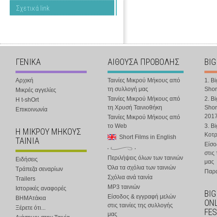
Σχετικά link
ΓΕΝΙΚΑ
ΑΙΘΟΥΣΑ ΠΡΟΒΟΛΗΣ
BIG
Αρχική
Ταινίες Μικρού Μήκους από
1. B
τη συλλογή μας
Shor
Μικρές αγγελίες
Ταινίες Μικρού Μήκους από
2. B
Η t-shOrt
τη Χρυσή Ταινιοθήκη
Shor
Επικοινωνία
201
Ταινίες Μικρού Μήκους από
το Web
3. B
Η ΜΙΚΡΟΥ ΜΗΚΟΥΣ
Κοτ
Short Films in English
ΤΑΙΝΙΑ
Είσο
στις
Περιλήψεις όλων των ταινιών
Ειδήσεις
μας
Όλα τα σχόλια των ταινιών
Τράπεζα σεναρίων
Παρα
Σχόλια ανά ταινία
Trailers
MP3 ταινιών
Ιστορικές αναφορές
BIG
Είσοδος & εγγραφή μελών
ΒΗΜΑτάκια
ONL
στις ταινίες της συλλογής
Ξέρετε ότι...
FES
μας