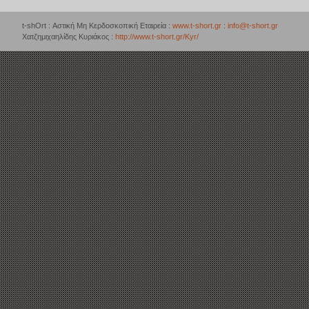
t-shOrt : Αστική Μη Κερδοσκοπική Εταιρεία :
www.t-short.gr
:
info@t-short.gr
Χατζημιχαηλίδης Κυριάκος :
http://www.t-short.gr/Kyr/