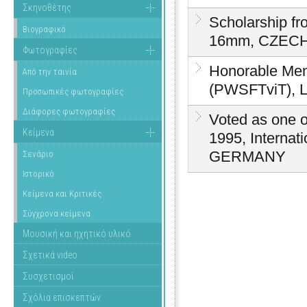
Σκηνοθέτης
Scholarship fr
Βιογραφικό
16mm, CZEC
Φωτογραφίες
Honorable Ment
Από την ταινία
(PWSFTviT), 
Προσωπικές φωτογραφίες
Διάφορες φωτογραφίες
Voted as one of
Κείμενα
1995, Internat
GERMANY
Σενάριο
Ιστορικό
Κείμενα και Κριτικές
Σύγχρονα κείμενα
Μουσική και ηχητικό υλικό
Σχετικά video
Συσχετισμοί
Σχόλια επισκεπτών