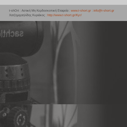
t-shOrt : Αστική Μη Κερδοσκοπική Εταιρεία :
www.t-short.gr
:
info@t-short.gr
Χατζημιχαηλίδης Κυριάκος :
http://www.t-short.gr/Kyr/