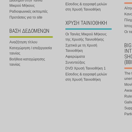
Διάσημοι στην Ταινία
Είσοδος & εγγραφή μελών
Μικρού Μήκους
Αίτη
στη Χρυσή Ταινιοθήκη
Ραδιοφωνικές εκπομπές
Κανο
Προτάσεις για το site
Πλη
ΧΡΥΣΗ ΤΑΙΝΙΟΘΗΚΗ
Ιστο
ΒΑΣΗ ΔΕΔΟΜΕΝΩΝ
Οι τα
Οι Ταινίες Μικρού Μήκους
της Χρυσής Ταινιοθήκης
Αναζήτηση τίτλου
BIG
Σχετικά με τη Χρυσή
Καταχώρηση / επεξεργασία
IN
Ταινιοθήκη
ταινίας
SHO
Αφιερώματα
Βοήθεια καταχώρησης
(BB
Συνεντεύξεις
ταινίας
DVD Χρυσή Ταινιοθήκη 1
The 
Είσοδος & εγγραφή μελών
une
στη Χρυσή Ταινιοθήκη
Movi
Awar
Rule
Gall
Supp
Part