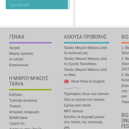
Σχετικά link
ΓΕΝΙΚΑ
ΑΙΘΟΥΣΑ ΠΡΟΒΟΛΗΣ
BIG
Αρχική
Ταινίες Μικρού Μήκους από
1. B
τη συλλογή μας
Shor
Μικρές αγγελίες
Ταινίες Μικρού Μήκους από
2. B
Η t-shOrt
τη Χρυσή Ταινιοθήκη
Shor
Επικοινωνία
201
Ταινίες Μικρού Μήκους από
το Web
3. B
Η ΜΙΚΡΟΥ ΜΗΚΟΥΣ
Κοτ
Short Films in English
ΤΑΙΝΙΑ
Είσο
στις
Περιλήψεις όλων των ταινιών
Ειδήσεις
μας
Όλα τα σχόλια των ταινιών
Τράπεζα σεναρίων
Παρα
Σχόλια ανά ταινία
Trailers
MP3 ταινιών
Ιστορικές αναφορές
BIG
Είσοδος & εγγραφή μελών
ΒΗΜΑτάκια
ONL
στις ταινίες της συλλογής
Ξέρετε ότι...
FES
μας