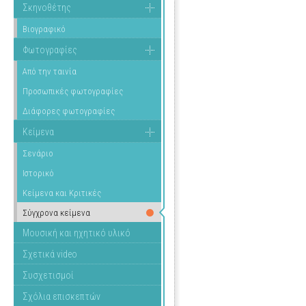
Σκηνοθέτης
Βιογραφικό
Φωτογραφίες
Από την ταινία
Προσωπικές φωτογραφίες
Διάφορες φωτογραφίες
Κείμενα
Σενάριο
Ιστορικό
Κείμενα και Κριτικές
Σύγχρονα κείμενα
Μουσική και ηχητικό υλικό
Σχετικά video
Συσχετισμοί
Σχόλια επισκεπτών