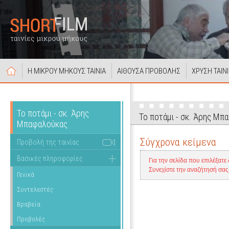
Η ΜΙΚΡΟΥ ΜΗΚΟΥΣ ΤΑΙΝΙΑ
ΑΙΘΟΥΣΑ ΠΡΟΒΟΛΗΣ
ΧΡΥΣΗ ΤΑΙΝ
Το ποτάμι - σκ. Άρης
Το ποτάμι - σκ. Άρης Μπ
Μπαφαλούκας
Σύγχρονα κείμενα
Προβολή της ταινίας
Βασικές πληροφορίες
Για την σελίδα που επιλέξατε
Συνεχίστε την αναζήτησή σα
Γενικά
Συντελεστές
Βραβεία
Προβολές