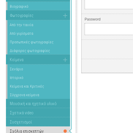
Βιογραφικό
Φωτογραφίες
Password
Από την ταινία
Από γυρίσματα
Προσωπικές φωτογραφίες
Διάφορες φωτογραφίες
Κείμενα
Σενάριο
Ιστορικό
Κείμενα και Κριτικές
Σύγχρονα κείμενα
Μουσική και ηχητικό υλικό
Σχετικά video
Συσχετισμοί
Σχόλια επισκεπτών