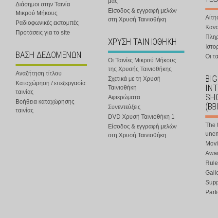
μας
Διάσημοι στην Ταινία
Είσοδος & εγγραφή μελών
Μικρού Μήκους
Αίτη
στη Χρυσή Ταινιοθήκη
Ραδιοφωνικές εκπομπές
Κανο
Προτάσεις για το site
Πλη
ΧΡΥΣΗ ΤΑΙΝΙΟΘΗΚΗ
Ιστο
ΒΑΣΗ ΔΕΔΟΜΕΝΩΝ
Οι τα
Οι Ταινίες Μικρού Μήκους
της Χρυσής Ταινιοθήκης
Αναζήτηση τίτλου
BIG
Σχετικά με τη Χρυσή
Καταχώρηση / επεξεργασία
IN
Ταινιοθήκη
ταινίας
SHO
Αφιερώματα
Βοήθεια καταχώρησης
(BB
Συνεντεύξεις
ταινίας
DVD Χρυσή Ταινιοθήκη 1
The 
Είσοδος & εγγραφή μελών
une
στη Χρυσή Ταινιοθήκη
Movi
Awar
Rule
Gall
Supp
Part