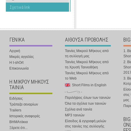
Σχετικά link
ΓΕΝΙΚΑ
ΑΙΘΟΥΣΑ ΠΡΟΒΟΛΗΣ
BIG
Αρχική
Ταινίες Μικρού Μήκους από
1. B
τη συλλογή μας
Shor
Μικρές αγγελίες
Ταινίες Μικρού Μήκους από
2. B
Η t-shOrt
τη Χρυσή Ταινιοθήκη
Shor
Επικοινωνία
201
Ταινίες Μικρού Μήκους από
το Web
3. B
Η ΜΙΚΡΟΥ ΜΗΚΟΥΣ
Κοτ
Short Films in English
ΤΑΙΝΙΑ
Είσο
στις
Περιλήψεις όλων των ταινιών
Ειδήσεις
μας
Όλα τα σχόλια των ταινιών
Τράπεζα σεναρίων
Παρα
Σχόλια ανά ταινία
Trailers
MP3 ταινιών
Ιστορικές αναφορές
BIG
Είσοδος & εγγραφή μελών
ΒΗΜΑτάκια
ONL
στις ταινίες της συλλογής
Ξέρετε ότι...
FES