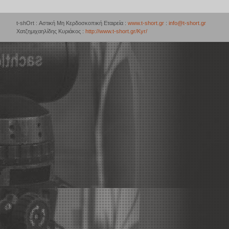
t-shOrt : Αστική Μη Κερδοσκοπική Εταιρεία :
www.t-short.gr
:
info@t-short.gr
Χατζημιχαηλίδης Κυριάκος :
http://www.t-short.gr/Kyr/