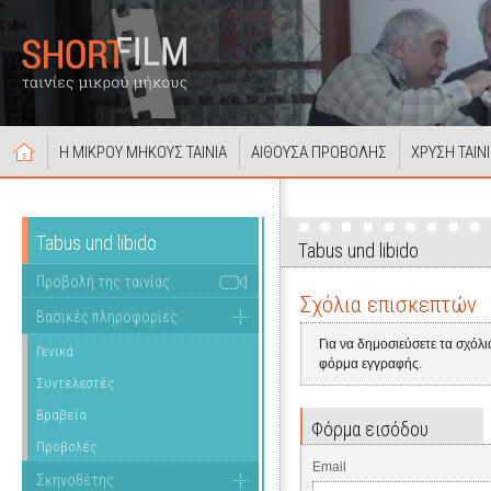
Η ΜΙΚΡΟΥ ΜΗΚΟΥΣ ΤΑΙΝΙΑ
ΑΙΘΟΥΣΑ ΠΡΟΒΟΛΗΣ
ΧΡΥΣΗ ΤΑΙΝ
Tabus und libido
Tabus und libido
Προβολή της ταινίας
Σχόλια επισκεπτών
Βασικές πληροφορίες
Για να δημοσιεύσετε τα σχόλ
Γενικά
φόρμα εγγραφής.
Συντελεστές
Βραβεία
Φόρμα εισόδου
Προβολές
Email
Σκηνοθέτης