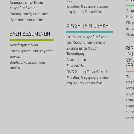
μας
Διάσημοι στην Ταινία
Είσοδος & εγγραφή μελών
Μικρού Μήκους
Αίτη
στη Χρυσή Ταινιοθήκη
Ραδιοφωνικές εκπομπές
Κανο
Προτάσεις για το site
Πλη
ΧΡΥΣΗ ΤΑΙΝΙΟΘΗΚΗ
Ιστο
ΒΑΣΗ ΔΕΔΟΜΕΝΩΝ
Οι τα
Οι Ταινίες Μικρού Μήκους
της Χρυσής Ταινιοθήκης
Αναζήτηση τίτλου
BIG
Σχετικά με τη Χρυσή
Καταχώρηση / επεξεργασία
IN
Ταινιοθήκη
ταινίας
SHO
Αφιερώματα
Βοήθεια καταχώρησης
(BB
Συνεντεύξεις
ταινίας
DVD Χρυσή Ταινιοθήκη 1
The 
Είσοδος & εγγραφή μελών
une
στη Χρυσή Ταινιοθήκη
Movi
Awar
Rule
Gall
Supp
Part