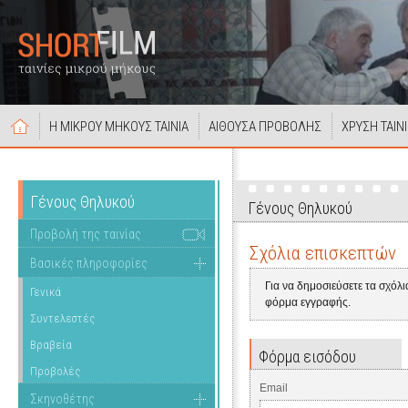
Η ΜΙΚΡΟΥ ΜΗΚΟΥΣ ΤΑΙΝΙΑ
ΑΙΘΟΥΣΑ ΠΡΟΒΟΛΗΣ
ΧΡΥΣΗ ΤΑΙΝ
Γένους Θηλυκού
Γένους Θηλυκού
Προβολή της ταινίας
Σχόλια επισκεπτών
Βασικές πληροφορίες
Για να δημοσιεύσετε τα σχόλ
Γενικά
φόρμα εγγραφής.
Συντελεστές
Βραβεία
Φόρμα εισόδου
Προβολές
Email
Σκηνοθέτης