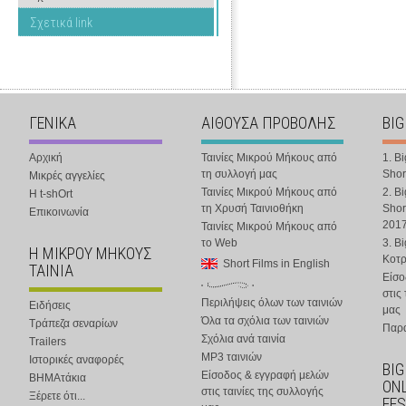
Σχετικά link
ΓΕΝΙΚΑ
ΑΙΘΟΥΣΑ ΠΡΟΒΟΛΗΣ
BIG
Αρχική
Ταινίες Μικρού Μήκους από
1. B
τη συλλογή μας
Shor
Μικρές αγγελίες
Ταινίες Μικρού Μήκους από
2. B
Η t-shOrt
τη Χρυσή Ταινιοθήκη
Shor
Επικοινωνία
201
Ταινίες Μικρού Μήκους από
το Web
3. B
Η ΜΙΚΡΟΥ ΜΗΚΟΥΣ
Κοτ
Short Films in English
ΤΑΙΝΙΑ
Είσο
στις
Περιλήψεις όλων των ταινιών
Ειδήσεις
μας
Όλα τα σχόλια των ταινιών
Τράπεζα σεναρίων
Παρα
Σχόλια ανά ταινία
Trailers
MP3 ταινιών
Ιστορικές αναφορές
BIG
Είσοδος & εγγραφή μελών
ΒΗΜΑτάκια
ONL
στις ταινίες της συλλογής
Ξέρετε ότι...
FES