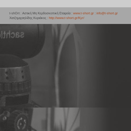
t-shOrt : Αστική Μη Κερδοσκοπική Εταιρεία :
www.t-short.gr
:
info@t-short.gr
Χατζημιχαηλίδης Κυριάκος :
http://www.t-short.gr/Kyr/