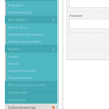
Βιογραφικό
Διάφορα κείμενα
Password
Φωτογραφίες
Από την ταινία
Προσωπικές φωτογραφίες
Διάφορες φωτογραφίες
Κείμενα
Σενάριο
Ιστορικό
Κείμενα και Κριτικές
Σύγχρονα κείμενα
Μουσική και ηχητικό υλικό
Σχετικά video
Συσχετισμοί
Σχόλια επισκεπτών