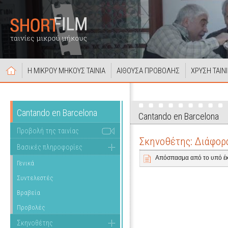
Η ΜΙΚΡΟΥ ΜΗΚΟΥΣ ΤΑΙΝΙΑ
ΑΙΘΟΥΣΑ ΠΡΟΒΟΛΗΣ
ΧΡΥΣΗ ΤΑΙΝ
Cantando en Barcelona
Cantando en Barcelona
Προβολή της ταινίας
Σκηνοθέτης: Διάφορ
Βασικές πληροφορίες
Απόσπασμα από το υπό έκ
Γενικά
Συντελεστές
Βραβεία
Προβολές
Σκηνοθέτης