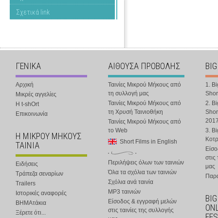
Σχετικά link
ΓΕΝΙΚΑ
ΑΙΘΟΥΣΑ ΠΡΟΒΟΛΗΣ
BIG
Αρχική
Ταινίες Μικρού Μήκους από
1. B
τη συλλογή μας
Shor
Μικρές αγγελίες
Ταινίες Μικρού Μήκους από
2. B
Η t-shOrt
τη Χρυσή Ταινιοθήκη
Shor
Επικοινωνία
201
Ταινίες Μικρού Μήκους από
το Web
3. B
Η ΜΙΚΡΟΥ ΜΗΚΟΥΣ
Κοτ
Short Films in English
ΤΑΙΝΙΑ
Είσο
στις
Περιλήψεις όλων των ταινιών
Ειδήσεις
μας
Όλα τα σχόλια των ταινιών
Τράπεζα σεναρίων
Παρα
Σχόλια ανά ταινία
Trailers
MP3 ταινιών
Ιστορικές αναφορές
BIG
Είσοδος & εγγραφή μελών
ΒΗΜΑτάκια
ONL
στις ταινίες της συλλογής
Ξέρετε ότι...
FES