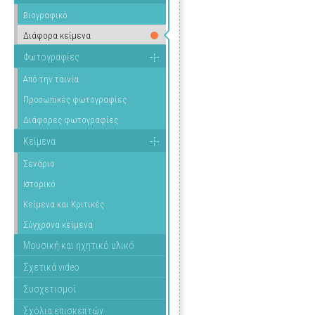
Βιογραφικό
Διάφορα κείμενα
Φωτογραφίες
Από την ταινία
Προσωπικές φωτογραφίες
Διάφορες φωτογραφίες
Κείμενα
Σενάριο
Ιστορικό
Κείμενα και Κριτικές
Σύγχρονα κείμενα
Μουσική και ηχητικό υλικό
Σχετικά video
Συσχετισμοί
Σχόλια επισκεπτών