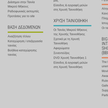
μας
Διάσημοι στην Ταινία
Είσοδος & εγγραφή μελών
Μικρού Μήκους
Αίτη
στη Χρυσή Ταινιοθήκη
Ραδιοφωνικές εκπομπές
Κανο
Προτάσεις για το site
Πλη
ΧΡΥΣΗ ΤΑΙΝΙΟΘΗΚΗ
Ιστο
ΒΑΣΗ ΔΕΔΟΜΕΝΩΝ
Οι τα
Οι Ταινίες Μικρού Μήκους
της Χρυσής Ταινιοθήκης
Αναζήτηση τίτλου
BIG
Σχετικά με τη Χρυσή
Καταχώρηση / επεξεργασία
IN
Ταινιοθήκη
ταινίας
SHO
Αφιερώματα
Βοήθεια καταχώρησης
(BB
Συνεντεύξεις
ταινίας
DVD Χρυσή Ταινιοθήκη 1
The 
Είσοδος & εγγραφή μελών
une
στη Χρυσή Ταινιοθήκη
Movi
Awar
Rule
Gall
Supp
Part