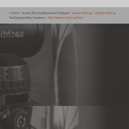
t-shOrt : Αστική Μη Κερδοσκοπική Εταιρεία :
www.t-short.gr
:
info@t-short.gr
Χατζημιχαηλίδης Κυριάκος :
http://www.t-short.gr/Kyr/