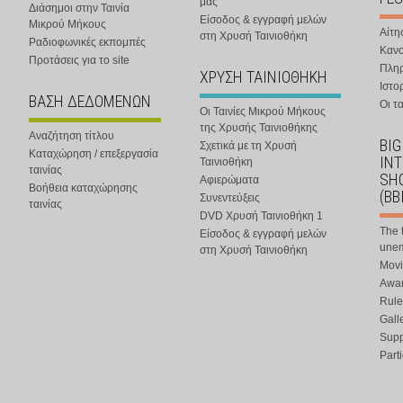
μας
Διάσημοι στην Ταινία
Είσοδος & εγγραφή μελών
Μικρού Μήκους
Αίτη
στη Χρυσή Ταινιοθήκη
Ραδιοφωνικές εκπομπές
Κανο
Προτάσεις για το site
Πλη
ΧΡΥΣΗ ΤΑΙΝΙΟΘΗΚΗ
Ιστο
ΒΑΣΗ ΔΕΔΟΜΕΝΩΝ
Οι τα
Οι Ταινίες Μικρού Μήκους
της Χρυσής Ταινιοθήκης
Αναζήτηση τίτλου
BIG
Σχετικά με τη Χρυσή
Καταχώρηση / επεξεργασία
IN
Ταινιοθήκη
ταινίας
SHO
Αφιερώματα
Βοήθεια καταχώρησης
(BB
Συνεντεύξεις
ταινίας
DVD Χρυσή Ταινιοθήκη 1
The 
Είσοδος & εγγραφή μελών
une
στη Χρυσή Ταινιοθήκη
Movi
Awar
Rule
Gall
Supp
Part