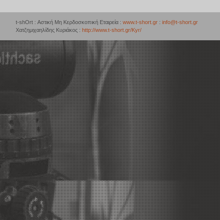
t-shOrt : Αστική Μη Κερδοσκοπική Εταιρεία :
www.t-short.gr
:
info@t-short.gr
Χατζημιχαηλίδης Κυριάκος :
http://www.t-short.gr/Kyr/