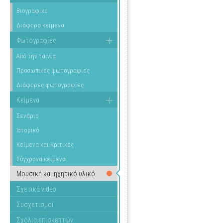
Βιογραφικό
Διάφορα κείμενα
Φωτογραφίες
Από την ταινία
Προσωπικές φωτογραφίες
Διάφορες φωτογραφίες
Κείμενα
Σενάριο
Ιστορικό
Κείμενα και Κριτικές
Σύγχρονα κείμενα
Μουσική και ηχητικό υλικό
Σχετικά video
Συσχετισμοί
Σχόλια επισκεπτών