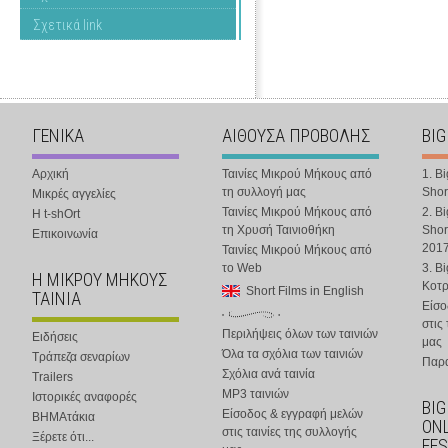
Σχετικά link
ΓΕΝΙΚΑ
ΑΙΘΟΥΣΑ ΠΡΟΒΟΛΗΣ
BIG
Αρχική
Ταινίες Μικρού Μήκους από
1. B
τη συλλογή μας
Shor
Μικρές αγγελίες
Ταινίες Μικρού Μήκους από
2. B
Η t-shOrt
τη Χρυσή Ταινιοθήκη
Shor
Επικοινωνία
201
Ταινίες Μικρού Μήκους από
το Web
3. B
Η ΜΙΚΡΟΥ ΜΗΚΟΥΣ
Κοτ
Short Films in English
ΤΑΙΝΙΑ
Είσο
στις
Περιλήψεις όλων των ταινιών
Ειδήσεις
μας
Όλα τα σχόλια των ταινιών
Τράπεζα σεναρίων
Παρα
Σχόλια ανά ταινία
Trailers
MP3 ταινιών
Ιστορικές αναφορές
BIG
Είσοδος & εγγραφή μελών
ΒΗΜΑτάκια
ONL
στις ταινίες της συλλογής
Ξέρετε ότι...
FES