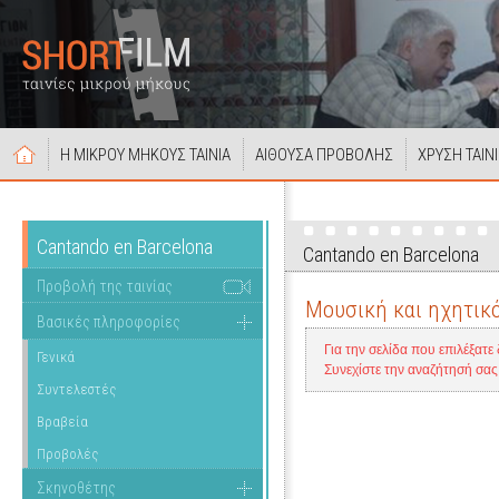
Η ΜΙΚΡΟΥ ΜΗΚΟΥΣ ΤΑΙΝΙΑ
ΑΙΘΟΥΣΑ ΠΡΟΒΟΛΗΣ
ΧΡΥΣΗ ΤΑΙΝ
Cantando en Barcelona
Cantando en Barcelona
Προβολή της ταινίας
Μουσική και ηχητικό
Βασικές πληροφορίες
Για την σελίδα που επιλέξατε
Γενικά
Συνεχίστε την αναζήτησή σα
Συντελεστές
Βραβεία
Προβολές
Σκηνοθέτης