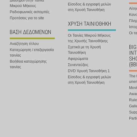
Διάσημοι στην Ταινία
Είσοδος & εγγραφή μελών
Μικρού Μήκους
Αίτη
στη Χρυσή Ταινιοθήκη
Ραδιοφωνικές εκπομπές
Κανο
Προτάσεις για το site
Πλη
ΧΡΥΣΗ ΤΑΙΝΙΟΘΗΚΗ
Ιστο
ΒΑΣΗ ΔΕΔΟΜΕΝΩΝ
Οι τα
Οι Ταινίες Μικρού Μήκους
της Χρυσής Ταινιοθήκης
Αναζήτηση τίτλου
BIG
Σχετικά με τη Χρυσή
Καταχώρηση / επεξεργασία
IN
Ταινιοθήκη
ταινίας
SHO
Αφιερώματα
Βοήθεια καταχώρησης
(BB
Συνεντεύξεις
ταινίας
DVD Χρυσή Ταινιοθήκη 1
The 
Είσοδος & εγγραφή μελών
une
στη Χρυσή Ταινιοθήκη
Movi
Awar
Rule
Gall
Supp
Part