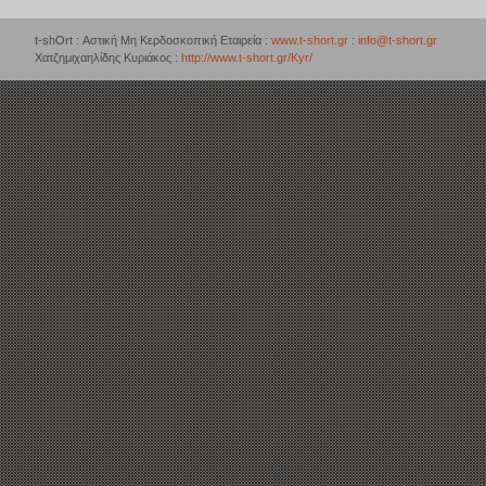
t-shOrt : Αστική Μη Κερδοσκοπική Εταιρεία :
www.t-short.gr
:
info@t-short.gr
Χατζημιχαηλίδης Κυριάκος :
http://www.t-short.gr/Kyr/