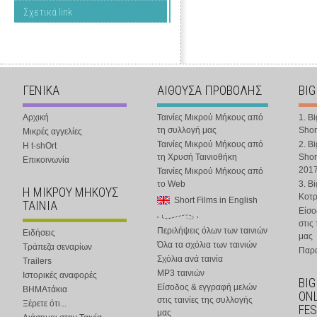
Σχετικά link
ΓΕΝΙΚΑ
ΑΙΘΟΥΣΑ ΠΡΟΒΟΛΗΣ
BIG
Αρχική
Ταινίες Μικρού Μήκους από
1. B
τη συλλογή μας
Shor
Μικρές αγγελίες
Ταινίες Μικρού Μήκους από
2. B
Η t-shOrt
τη Χρυσή Ταινιοθήκη
Shor
Επικοινωνία
201
Ταινίες Μικρού Μήκους από
το Web
3. B
Η ΜΙΚΡΟΥ ΜΗΚΟΥΣ
Κοτ
Short Films in English
ΤΑΙΝΙΑ
Είσο
στις
Περιλήψεις όλων των ταινιών
Ειδήσεις
μας
Όλα τα σχόλια των ταινιών
Τράπεζα σεναρίων
Παρα
Σχόλια ανά ταινία
Trailers
MP3 ταινιών
Ιστορικές αναφορές
BIG
Είσοδος & εγγραφή μελών
ΒΗΜΑτάκια
ONL
στις ταινίες της συλλογής
Ξέρετε ότι...
FES
μας