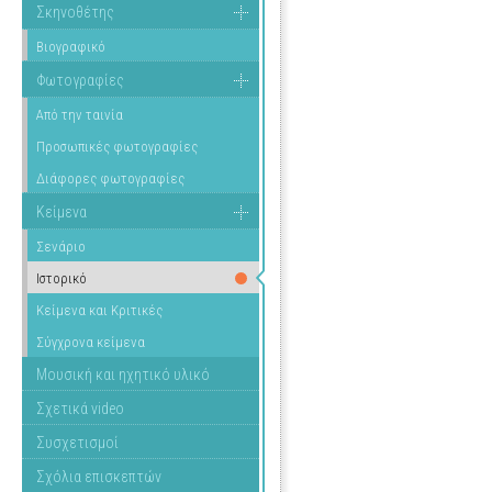
Σκηνοθέτης
Βιογραφικό
Φωτογραφίες
Από την ταινία
Προσωπικές φωτογραφίες
Διάφορες φωτογραφίες
Κείμενα
Σενάριο
Ιστορικό
Κείμενα και Κριτικές
Σύγχρονα κείμενα
Μουσική και ηχητικό υλικό
Σχετικά video
Συσχετισμοί
Σχόλια επισκεπτών