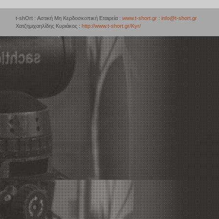
t-shOrt : Αστική Μη Κερδοσκοπική Εταιρεία :
www.t-short.gr
:
info@t-short.gr
Χατζημιχαηλίδης Κυριάκος :
http://www.t-short.gr/Kyr/