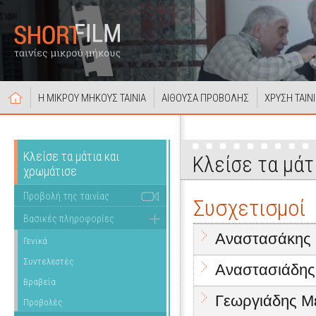
Η ΜΙΚΡΟΥ ΜΗΚΟΥΣ ΤΑΙΝΙΑ
ΑΙΘΟΥΣΑ ΠΡΟΒΟΛΗΣ
ΧΡΥΣΗ ΤΑΙΝ
Κλείσε τα μάτια και
Κλείσε τα μάτ
χρωμάτισε
Προβολή της ταινίας
Συσχετισμοί
Βασικές πληροφορίες
Αναστασάκης 
Γενικά
Συντελεστές
Αναστασιάδης
Βραβεία
Γεωργιάδης Μ
Προβολές