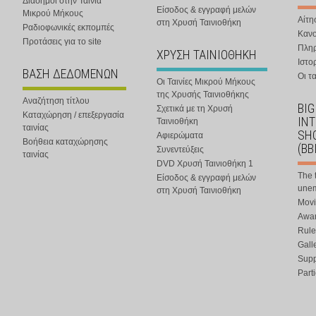
Διάσημοι στην Ταινία
Είσοδος & εγγραφή μελών
Μικρού Μήκους
Αίτη
στη Χρυσή Ταινιοθήκη
Ραδιοφωνικές εκπομπές
Κανο
Προτάσεις για το site
Πλη
ΧΡΥΣΗ ΤΑΙΝΙΟΘΗΚΗ
Ιστο
ΒΑΣΗ ΔΕΔΟΜΕΝΩΝ
Οι τα
Οι Ταινίες Μικρού Μήκους
της Χρυσής Ταινιοθήκης
Αναζήτηση τίτλου
BIG
Σχετικά με τη Χρυσή
Καταχώρηση / επεξεργασία
IN
Ταινιοθήκη
ταινίας
SHO
Αφιερώματα
Βοήθεια καταχώρησης
(BB
Συνεντεύξεις
ταινίας
DVD Χρυσή Ταινιοθήκη 1
The 
Είσοδος & εγγραφή μελών
une
στη Χρυσή Ταινιοθήκη
Movi
Awar
Rule
Gall
Supp
Part