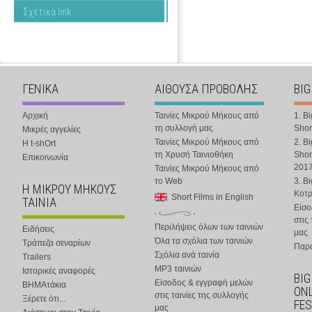
Σχετικά link
ΓΕΝΙΚΑ
ΑΙΘΟΥΣΑ ΠΡΟΒΟΛΗΣ
BIG
Αρχική
Ταινίες Μικρού Μήκους από
1. B
τη συλλογή μας
Shor
Μικρές αγγελίες
Ταινίες Μικρού Μήκους από
2. B
Η t-shOrt
τη Χρυσή Ταινιοθήκη
Shor
Επικοινωνία
201
Ταινίες Μικρού Μήκους από
το Web
3. B
Η ΜΙΚΡΟΥ ΜΗΚΟΥΣ
Κοτ
Short Films in English
ΤΑΙΝΙΑ
Είσο
στις
Περιλήψεις όλων των ταινιών
Ειδήσεις
μας
Όλα τα σχόλια των ταινιών
Τράπεζα σεναρίων
Παρα
Σχόλια ανά ταινία
Trailers
MP3 ταινιών
Ιστορικές αναφορές
BIG
Είσοδος & εγγραφή μελών
ΒΗΜΑτάκια
ONL
στις ταινίες της συλλογής
Ξέρετε ότι...
FES
μας