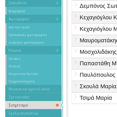
Σκηνοθέτης
Δεμπόνος Σω
Βιογραφικό
Κεχαγιόγλου 
Φωτογραφίες
Από την ταινία
Κεχαγιόγλου 
Προσωπικές φωτογραφίες
Μαυροματάκη
Διάφορες φωτογραφίες
Κείμενα
Μοσχολιδάκης
Σενάριο
Παπαστάθη Μ
Ιστορικό
Παυλόπουλος
Κείμενα και Κριτικές
Σύγχρονα κείμενα
Σκουλά Μαρία
Μουσική και ηχητικό υλικό
Τσιμά Μαρία
Σχετικά video
Συσχετισμοί
Σχόλια επισκεπτών