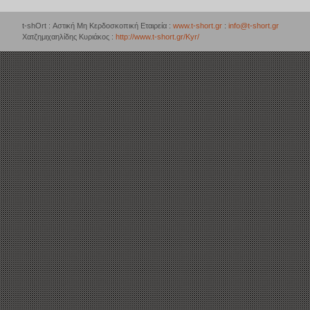
t-shOrt : Αστική Μη Κερδοσκοπική Εταιρεία :
www.t-short.gr
:
info@t-short.gr
Χατζημιχαηλίδης Κυριάκος :
http://www.t-short.gr/Kyr/