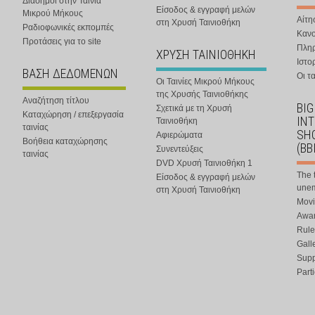
Διάσημοι στην Ταινία
Είσοδος & εγγραφή μελών
Μικρού Μήκους
Αίτη
στη Χρυσή Ταινιοθήκη
Ραδιοφωνικές εκπομπές
Κανο
Προτάσεις για το site
Πλη
ΧΡΥΣΗ ΤΑΙΝΙΟΘΗΚΗ
Ιστο
ΒΑΣΗ ΔΕΔΟΜΕΝΩΝ
Οι τα
Οι Ταινίες Μικρού Μήκους
της Χρυσής Ταινιοθήκης
Αναζήτηση τίτλου
BIG
Σχετικά με τη Χρυσή
Καταχώρηση / επεξεργασία
IN
Ταινιοθήκη
ταινίας
SHO
Αφιερώματα
Βοήθεια καταχώρησης
(BB
Συνεντεύξεις
ταινίας
DVD Χρυσή Ταινιοθήκη 1
The 
Είσοδος & εγγραφή μελών
une
στη Χρυσή Ταινιοθήκη
Movi
Awar
Rule
Gall
Supp
Part