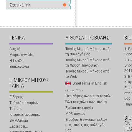
Σχετικά link
ΓΕΝΙΚΑ
ΑΙΘΟΥΣΑ ΠΡΟΒΟΛΗΣ
BIG
Αρχική
Ταινίες Μικρού Μήκους από
1. B
τη συλλογή μας
Shor
Μικρές αγγελίες
Ταινίες Μικρού Μήκους από
2. B
Η t-shOrt
τη Χρυσή Ταινιοθήκη
Shor
Επικοινωνία
201
Ταινίες Μικρού Μήκους από
το Web
3. B
Η ΜΙΚΡΟΥ ΜΗΚΟΥΣ
Κοτ
Short Films in English
ΤΑΙΝΙΑ
Είσο
στις
Περιλήψεις όλων των ταινιών
Ειδήσεις
μας
Όλα τα σχόλια των ταινιών
Τράπεζα σεναρίων
Παρα
Σχόλια ανά ταινία
Trailers
MP3 ταινιών
Ιστορικές αναφορές
BIG
Είσοδος & εγγραφή μελών
ΒΗΜΑτάκια
ONL
στις ταινίες της συλλογής
Ξέρετε ότι...
FES
μας