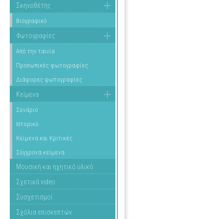
Σκηνοθέτης
Βιογραφικό
Φωτογραφίες
Από την ταινία
Προσωπικές φωτογραφίες
Διάφορες φωτογραφίες
Κείμενα
Σενάριο
Ιστορικό
Κείμενα και Κριτικές
Σύγχρονα κείμενα
Μουσική και ηχητικό υλικό
Σχετικά video
Συσχετισμοί
Σχόλια επισκεπτών