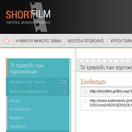
Η ΜΙΚΡΟΥ ΜΗΚΟΥΣ ΤΑΙΝΙΑ
ΑΙΘΟΥΣΑ ΠΡΟΒΟΛΗΣ
ΧΡΥΣΗ ΤΑΙΝ
Το τραγούδι των
Το τραγούδι των πορτοκ
πορτοκαλιών
Σύνδεσμοι
Προβολή της ταινίας
Βασικές πληροφορίες
http://shortfilm.gr/film.as
Γενικά
http://news.kathimerini.
0201!cod240201$35918.h
Συντελεστές
Βραβεία
Προβολές