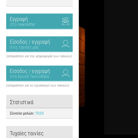
Εγγραφή
στο newsletter
Είσοδος / εγγραφή
στις ταινίες μας
(απαραίτητο για την ψηφοφορία των ταινιών)
Είσοδος / εγγραφή
στη Χρυσή Ταινιοθήκη
(απαραίτητο για το σχολιασμό των ταινιών)
Στατιστικά
Σύνολο μελών:
7033
Τυχαίες ταινίες