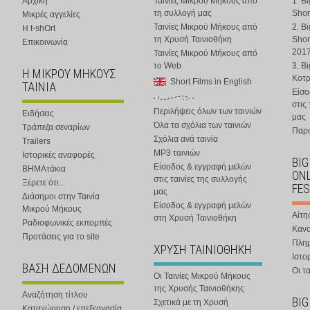
Αρχική
Ταινίες Μικρού Μήκους από
1. B
τη συλλογή μας
Shor
Μικρές αγγελίες
Ταινίες Μικρού Μήκους από
2. B
Η t-shOrt
τη Χρυσή Ταινιοθήκη
Shor
Επικοινωνία
201
Ταινίες Μικρού Μήκους από
το Web
3. B
Η ΜΙΚΡΟΥ ΜΗΚΟΥΣ
Κοτ
Short Films in English
ΤΑΙΝΙΑ
Είσο
στις
Περιλήψεις όλων των ταινιών
Ειδήσεις
μας
Όλα τα σχόλια των ταινιών
Τράπεζα σεναρίων
Παρα
Σχόλια ανά ταινία
Trailers
MP3 ταινιών
Ιστορικές αναφορές
BIG
Είσοδος & εγγραφή μελών
ΒΗΜΑτάκια
ONL
στις ταινίες της συλλογής
Ξέρετε ότι...
FES
μας
Διάσημοι στην Ταινία
Είσοδος & εγγραφή μελών
Μικρού Μήκους
Αίτη
στη Χρυσή Ταινιοθήκη
Ραδιοφωνικές εκπομπές
Κανο
Προτάσεις για το site
Πλη
ΧΡΥΣΗ ΤΑΙΝΙΟΘΗΚΗ
Ιστο
ΒΑΣΗ ΔΕΔΟΜΕΝΩΝ
Οι τα
Οι Ταινίες Μικρού Μήκους
της Χρυσής Ταινιοθήκης
Αναζήτηση τίτλου
BIG
Σχετικά με τη Χρυσή
Καταχώρηση / επεξεργασία