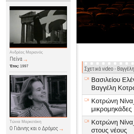
Ανδρέας Μαριανός
Πείνα
Έτος:
1997
Σχετικά video - Βαγγέ
Βασιλείου Ελέν
Βαγγέλη Kοτρ
Κοτρώνη Νίνα_
μικρομηκάδες
Κοτρώνη Νίνα_
Τώνια Μαρκετάκη
Ο Γιάννης και ο Δρόμος
στους νέους