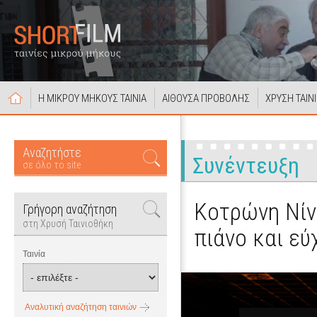
Η ΜΙΚΡΟΥ ΜΗΚΟΥΣ ΤΑΙΝΙΑ
ΑΙΘΟΥΣΑ ΠΡΟΒΟΛΗΣ
ΧΡΥΣΗ ΤΑΙΝ
Αναζητήστε
Συνέντευξη
σε όλο το site
Κοτρώνη Νίν
Γρήγορη αναζήτηση
στη Χρυσή Ταινιοθήκη
πιάνο και εύ
Ταινία
Αναλυτική αναζήτηση ταινιών