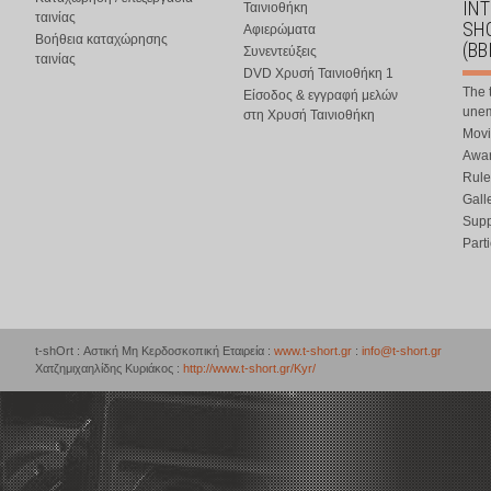
IN
Ταινιοθήκη
ταινίας
SHO
Αφιερώματα
Βοήθεια καταχώρησης
(BB
Συνεντεύξεις
ταινίας
DVD Χρυσή Ταινιοθήκη 1
The 
Είσοδος & εγγραφή μελών
une
στη Χρυσή Ταινιοθήκη
Movi
Awar
Rule
Gall
Supp
Part
t-shOrt : Αστική Μη Κερδοσκοπική Εταιρεία :
www.t-short.gr
:
info@t-short.gr
Χατζημιχαηλίδης Κυριάκος :
http://www.t-short.gr/Kyr/