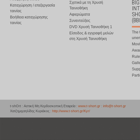
BIG
Σχετικά με τη Χρυσή
Καταχώρηση / επεξεργασία
IN
Ταινιοθήκη
ταινίας
SHO
Αφιερώματα
Βοήθεια καταχώρησης
(BB
Συνεντεύξεις
ταινίας
DVD Χρυσή Ταινιοθήκη 1
The 
Είσοδος & εγγραφή μελών
une
στη Χρυσή Ταινιοθήκη
Movi
Awar
Rule
Gall
Supp
Part
t-shOrt : Αστική Μη Κερδοσκοπική Εταιρεία :
www.t-short.gr
:
info@t-short.gr
Χατζημιχαηλίδης Κυριάκος :
http://www.t-short.gr/Kyr/