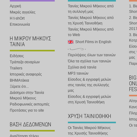
Αρχική
Ταινίες Μικρού Μήκους από
1. B
τη συλλογή μας
Shor
Μικρές αγγελίες
Ταινίες Μικρού Μήκους από
2. B
Η t-shOrt
τη Χρυσή Ταινιοθήκη
Shor
Επικοινωνία
201
Ταινίες Μικρού Μήκους από
το Web
3. B
Η ΜΙΚΡΟΥ ΜΗΚΟΥΣ
Κοτ
Short Films in English
ΤΑΙΝΙΑ
Είσο
στις
Περιλήψεις όλων των ταινιών
Ειδήσεις
μας
Όλα τα σχόλια των ταινιών
Τράπεζα σεναρίων
Παρα
Σχόλια ανά ταινία
Trailers
MP3 ταινιών
Ιστορικές αναφορές
BIG
Είσοδος & εγγραφή μελών
ΒΗΜΑτάκια
ONL
στις ταινίες της συλλογής
Ξέρετε ότι...
FES
μας
Διάσημοι στην Ταινία
Είσοδος & εγγραφή μελών
Μικρού Μήκους
Αίτη
στη Χρυσή Ταινιοθήκη
Ραδιοφωνικές εκπομπές
Κανο
Προτάσεις για το site
Πλη
ΧΡΥΣΗ ΤΑΙΝΙΟΘΗΚΗ
Ιστο
ΒΑΣΗ ΔΕΔΟΜΕΝΩΝ
Οι τα
Οι Ταινίες Μικρού Μήκους
της Χρυσής Ταινιοθήκης
Αναζήτηση τίτλου