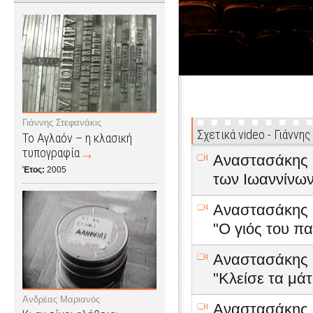
Γιάννης Στεφανάκις
Σχετικά video - Γιάννη
Το Αγλαόν – η κλασική
τυπογραφία
Αναστασάκης Γ
Έτος:
2005
των Ιωαννίνω
Αναστασάκης Γ
"Ο γιός του π
Αναστασάκης Γ
"Κλείσε τα μάτ
Ανδρέας Μαριανός
Αναστασάκης Γ