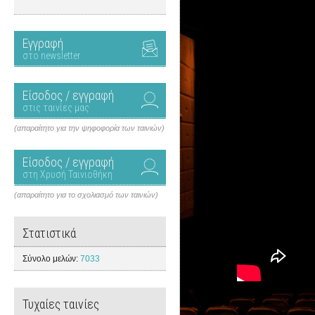
Εγγραφή
στο newsletter
Είσοδος / εγγραφή
στις ταινίες μας
(απαραίτητο για την ψηφοφορία των ταινιών)
Είσοδος / εγγραφή
στη Χρυσή Ταινιοθήκη
(απαραίτητο για το σχολιασμό των ταινιών)
Στατιστικά
Σύνολο μελών:
7033
Τυχαίες ταινίες