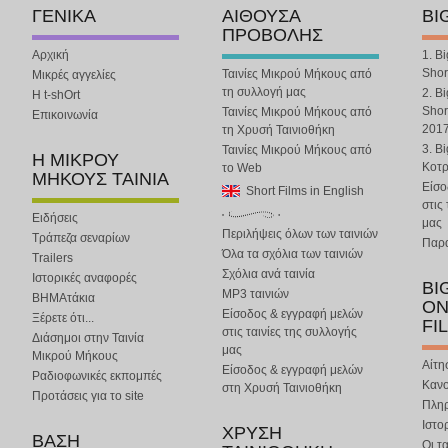
ΓΕΝΙΚΑ
ΑΙΘΟΥΣΑ
BI
ΠΡΟΒΟΛΗΣ
Αρχική
1. B
Shor
Ταινίες Μικρού Μήκους από
Μικρές αγγελίες
τη συλλογή μας
2. B
Η t-shOrt
Shor
Ταινίες Μικρού Μήκους από
Επικοινωνία
201
τη Χρυσή Ταινιοθήκη
3. B
Ταινίες Μικρού Μήκους από
Η ΜΙΚΡΟΥ
Κοτ
το Web
ΜΗΚΟΥΣ ΤΑΙΝΙΑ
Είσο
Short Films in English
στις
Ειδήσεις
μας
Περιλήψεις όλων των ταινιών
Τράπεζα σεναρίων
Παρα
Όλα τα σχόλια των ταινιών
Trailers
Σχόλια ανά ταινία
Ιστορικές αναφορές
BI
MP3 ταινιών
ΒΗΜΑτάκια
ON
Είσοδος & εγγραφή μελών
Ξέρετε ότι...
FI
στις ταινίες της συλλογής
Διάσημοι στην Ταινία
μας
Μικρού Μήκους
Αίτη
Είσοδος & εγγραφή μελών
Ραδιοφωνικές εκπομπές
Κανο
στη Χρυσή Ταινιοθήκη
Προτάσεις για το site
Πλη
Ιστο
ΧΡΥΣΗ
ΒΑΣΗ
Οι τα