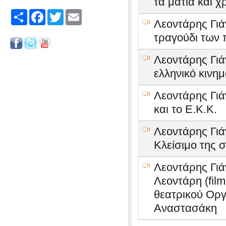
τα μάτια και 
Share
Facebook
Twitter
Email
Λεοντάρης Γιά
τραγούδι των 
Λεοντάρης Γιά
ελληνικό κινη
Λεοντάρης Γιά
και το Ε.Κ.Κ.
Λεοντάρης Γιά
Κλείσιμο της 
Λεοντάρης Γιά
Λεοντάρη (film
θεατρικού Οργ
Αναστασάκη