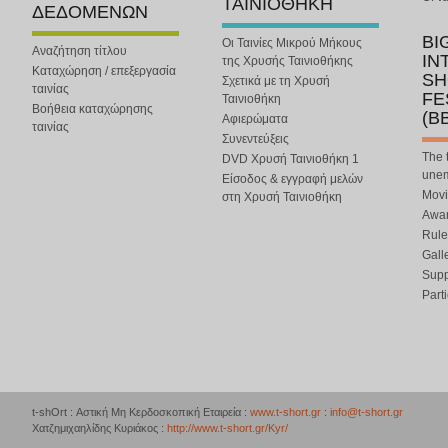
ΤΑΙΝΙΟΘΗΚΗ
ΔΕΔΟΜΕΝΩΝ
BI
Οι Ταινίες Μικρού Μήκους
Αναζήτηση τίτλου
IN
της Χρυσής Ταινιοθήκης
Καταχώρηση / επεξεργασία
SH
Σχετικά με τη Χρυσή
ταινίας
FE
Ταινιοθήκη
Βοήθεια καταχώρησης
(B
Αφιερώματα
ταινίας
Συνεντεύξεις
The 
DVD Χρυσή Ταινιοθήκη 1
une
Είσοδος & εγγραφή μελών
Movi
στη Χρυσή Ταινιοθήκη
Awar
Rule
Gall
Supp
Part
t-shOrt : Αστική Μη Κερδοσκοπική Εταιρεία :
www.t-short.gr
:
info@t-short.gr
Χατζημιχαηλίδης Κυριάκος :
http://www.t-short.gr/Kyr/