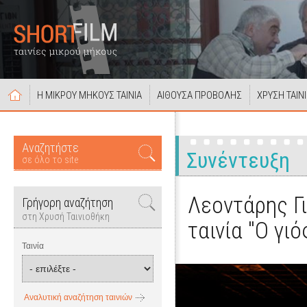
Η ΜΙΚΡΟΥ ΜΗΚΟΥΣ ΤΑΙΝΙΑ
ΑΙΘΟΥΣΑ ΠΡΟΒΟΛΗΣ
ΧΡΥΣΗ ΤΑΙΝ
Αναζητήστε
Συνέντευξη
σε όλο το site
Λεοντάρης Γι
Γρήγορη αναζήτηση
στη Χρυσή Ταινιοθήκη
ταινία "Ο γι
Ταινία
Αναλυτική αναζήτηση ταινιών