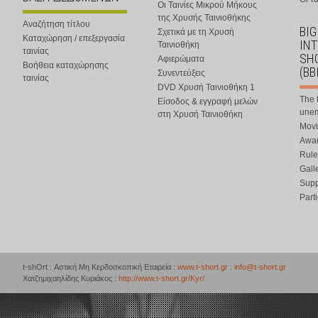
Οι Ταινίες Μικρού Μήκους
της Χρυσής Ταινιοθήκης
Αναζήτηση τίτλου
BIG
Σχετικά με τη Χρυσή
Καταχώρηση / επεξεργασία
IN
Ταινιοθήκη
ταινίας
SHO
Αφιερώματα
Βοήθεια καταχώρησης
(BB
Συνεντεύξεις
ταινίας
DVD Χρυσή Ταινιοθήκη 1
The 
Είσοδος & εγγραφή μελών
une
στη Χρυσή Ταινιοθήκη
Movi
Awar
Rule
Gall
Supp
Part
t-shOrt : Αστική Μη Κερδοσκοπική Εταιρεία :
www.t-short.gr
:
info@t-short.gr
Χατζημιχαηλίδης Κυριάκος :
http://www.t-short.gr/Kyr/