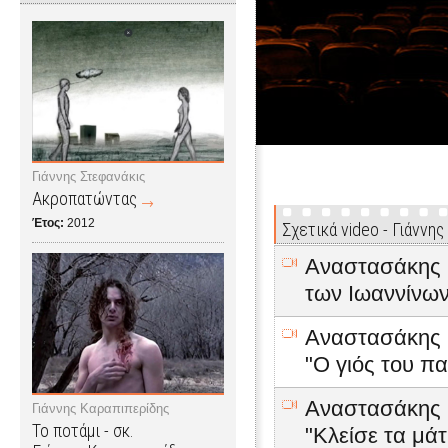
Γιάννης Στεφανάκις
Ακροπατώντας
Έτος:
2012
Σχετικά video - Γιάννη
Αναστασάκης Γ
των Ιωαννίνω
Αναστασάκης Γ
"Ο γιός του π
Αναστασάκης Γ
Γιάννης Καραπιπερίδης
Το ποτάμι - σκ.
"Κλείσε τα μάτ