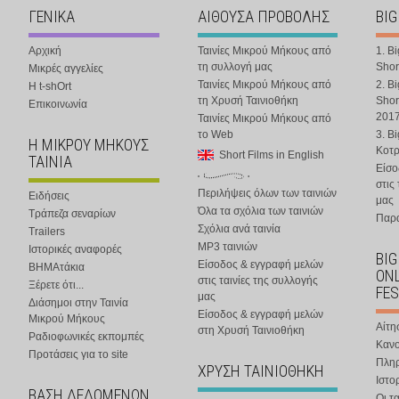
ΓΕΝΙΚΑ
ΑΙΘΟΥΣΑ ΠΡΟΒΟΛΗΣ
BIG
Αρχική
Ταινίες Μικρού Μήκους από
1. B
τη συλλογή μας
Shor
Μικρές αγγελίες
Ταινίες Μικρού Μήκους από
2. B
Η t-shOrt
τη Χρυσή Ταινιοθήκη
Shor
Επικοινωνία
201
Ταινίες Μικρού Μήκους από
το Web
3. B
Η ΜΙΚΡΟΥ ΜΗΚΟΥΣ
Κοτ
Short Films in English
ΤΑΙΝΙΑ
Είσο
στις
Περιλήψεις όλων των ταινιών
Ειδήσεις
μας
Όλα τα σχόλια των ταινιών
Τράπεζα σεναρίων
Παρα
Σχόλια ανά ταινία
Trailers
MP3 ταινιών
Ιστορικές αναφορές
BIG
Είσοδος & εγγραφή μελών
ΒΗΜΑτάκια
ONL
στις ταινίες της συλλογής
Ξέρετε ότι...
FES
μας
Διάσημοι στην Ταινία
Είσοδος & εγγραφή μελών
Μικρού Μήκους
Αίτη
στη Χρυσή Ταινιοθήκη
Ραδιοφωνικές εκπομπές
Κανο
Προτάσεις για το site
Πλη
ΧΡΥΣΗ ΤΑΙΝΙΟΘΗΚΗ
Ιστο
ΒΑΣΗ ΔΕΔΟΜΕΝΩΝ
Οι τα