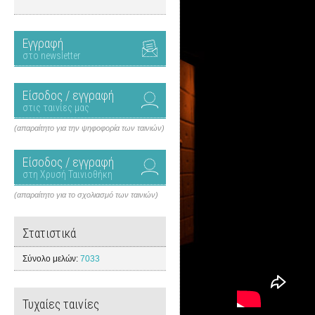
Εγγραφή
στο newsletter
Είσοδος / εγγραφή
στις ταινίες μας
(απαραίτητο για την ψηφοφορία των ταινιών)
Είσοδος / εγγραφή
στη Χρυσή Ταινιοθήκη
(απαραίτητο για το σχολιασμό των ταινιών)
Στατιστικά
Σύνολο μελών:
7033
Τυχαίες ταινίες