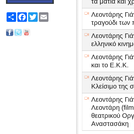
τα μάτια και 
Λεοντάρης Γιά
Share
Facebook
Twitter
Email
τραγούδι των 
Λεοντάρης Γιά
ελληνικό κινη
Λεοντάρης Γιά
και το Ε.Κ.Κ.
Λεοντάρης Γιά
Κλείσιμο της 
Λεοντάρης Γιά
Λεοντάρη (film
θεατρικού Οργ
Αναστασάκη