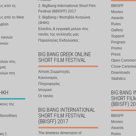
υς από τη
2. BigBang International Short Film
BBISFF
Festival (BBISFF) 2017
Movies
ους από το Web
3. BigBang / Φεστιβάλ Κοτρώνη
Awards
(ΦΦΚ)
Rules
nglish
Είσοδος & εγγραφή μελών στις
Gallery
ταινίες της συλλογής μας
Support
 ταινιών
Παραλληλες Εκδηλώσεις
Program
ινιών
Promo
BIG BANG GREEK ONLINE
Press
SHORT FILM FESTIVAL
Open Ceremo
ελών στις
Close Ceremo
 μας
Αίτηση Συμμετοχής
Downloads
μελών στη
Κανονισμός
Statistics
Πληροφορίες
Ιστορικό
ΘΗΚΗ
BIG BANG 
Οι ταινίες
SHORT FIL
(BBISFF) 2
ήκους της
BIG BANG INTERNATIONAL
SHORT FILM FESTIVAL
Ταινιοθήκη
BBISFF
(BBISFF) 2017
Movies
Awards
The timeless dimension of
κη 1
Rules