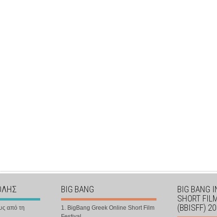
ΟΛΗΣ
BIG BANG
BIG BANG 
SHORT FIL
(BBISFF) 2
υς από τη
1. BigBang Greek Online Short Film
Festival