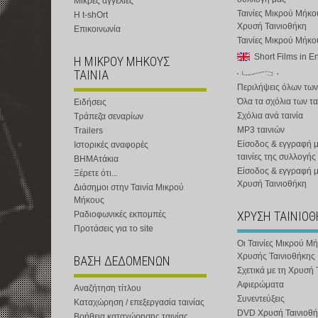
Μικρές αγγελίες
Ταινίες Μικρού Μήκο
Η t-shOrt
Χρυσή Ταινιοθήκη
Επικοινωνία
Ταινίες Μικρού Μήκ
Short Films in E
Η ΜΙΚΡΟΥ ΜΗΚΟΥΣ
ΤΑΙΝΙΑ
Περιλήψεις όλων των
Όλα τα σχόλια των τα
Ειδήσεις
Σχόλια ανά ταινία
Τράπεζα σεναρίων
MP3 ταινιών
Trailers
Είσοδος & εγγραφή μ
Ιστορικές αναφορές
ταινίες της συλλογής
ΒΗΜΑτάκια
Είσοδος & εγγραφή 
Ξέρετε ότι...
Χρυσή Ταινιοθήκη
Διάσημοι στην Ταινία Μικρού
Μήκους
ΧΡΥΣΗ ΤΑΙΝΙΟ
Ραδιοφωνικές εκπομπές
Προτάσεις για το site
Οι Ταινίες Μικρού Μ
Χρυσής Ταινιοθήκης
ΒΑΣΗ ΔΕΔΟΜΕΝΩΝ
Σχετικά με τη Χρυσή 
Αφιερώματα
Αναζήτηση τίτλου
Συνεντεύξεις
Καταχώρηση / επεξεργασία ταινίας
DVD Χρυσή Ταινιοθή
Βοήθεια καταχώρησης ταινίας