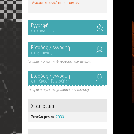
Αναλυτική αναζήτηση ταινιών
Εγγραφή
στο newsletter
Είσοδος / εγγραφή
στις ταινίες μας
(απαραίτητο για την ψηφοφορία των ταινιών)
Είσοδος / εγγραφή
στη Χρυσή Ταινιοθήκη
(απαραίτητο για το σχολιασμό των ταινιών)
Στατιστικά
Σύνολο μελών:
7033