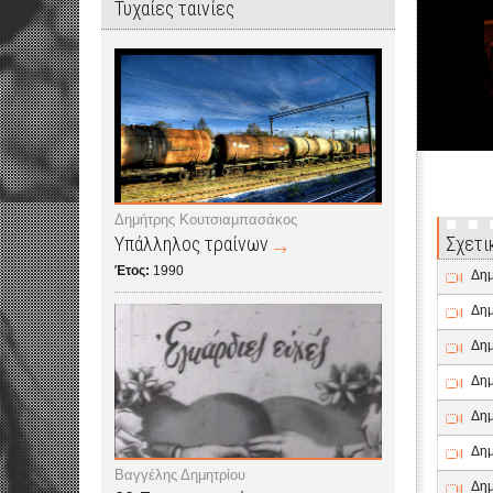
Τυχαίες ταινίες
Δημήτρης Κουτσιαμπασάκος
Υπάλληλος τραίνων
Σχετι
Έτος:
1990
Δημ
Δημ
Δημ
Δημ
Δημ
Δημ
Βαγγέλης Δημητρίου
Δημ