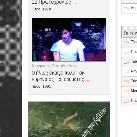
22 Πρωτοχρονιές
Δημ
Έτος:
1978
Οι τα
Τέσ
Πρό
Tab
Κυρηναίος Παπαδημάτος
Pri
Ο ήλιος έκαιγε πολύ - σκ.
Κυρηναίος Παπαδημάτος
Tri
Έτος:
1991
Mer
Πρό