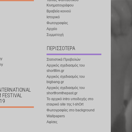
Ταινίες Φανταστικού
Κινηματογράφου
Βραβεία κοινού
Ιστορικό
Φωτογραφίες
Αρχείο
Συμμετοχή
ΠΕΡΙΣΣΟΤΕΡΑ
ny
Στατιστικά Προβολών
ny
Αρχικός σχεδιασμός του
shortfilm.gr
Αρχικός σχεδιασμός του
bigbang.gr
Αρχικός σχεδιασμός του
INTERNATIONAL
shortfromthepast.gr
M FESTIVAL
Το αρχικό intro υποδοχής στο
019
εταιρικό site της t-shOrt
Φωτογραφίες στο background
Wallpapers
Αφίσες